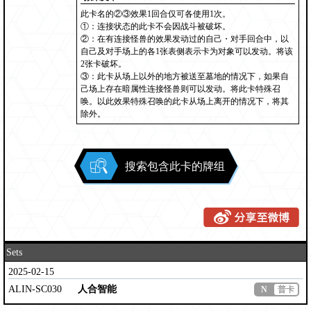
此卡名的②③效果1回合仅可各使用1次。
①：连接状态的此卡不会因战斗被破坏。
②：在有连接怪兽的效果发动过的自己・对手回合中，以
自己及对手场上的各1张表侧表示卡为对象可以发动。将该
2张卡破坏。
③：此卡从场上以外的地方被送至墓地的情况下，如果自
己场上存在暗属性连接怪兽则可以发动。将此卡特殊召
唤。以此效果特殊召唤的此卡从场上离开的情况下，将其
除外。
搜索包含此卡的牌组
Sets
2025-02-15
ALIN-SC030
人合智能
N
普卡