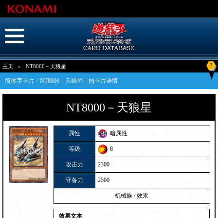
?
主页
»
NT8000－天狼星
简体字卡片「NT8000－天狼星」的卡片详情
NT8000－天狼星
属性
暗属性
等级
8
攻击力
2300
守备力
2500
机械族
/
效果
效果文本