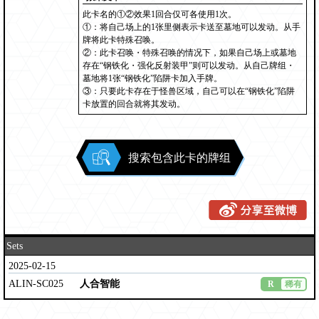
此卡名的①②效果1回合仅可各使用1次。
①：将自己场上的1张里侧表示卡送至墓地可以发动。从手
牌将此卡特殊召唤。
②：此卡召唤・特殊召唤的情况下，如果自己场上或墓地
存在“钢铁化・强化反射装甲”则可以发动。从自己牌组・
墓地将1张“钢铁化”陷阱卡加入手牌。
③：只要此卡存在于怪兽区域，自己可以在“钢铁化”陷阱
卡放置的回合就将其发动。
搜索包含此卡的牌组
Sets
2025-02-15
ALIN-SC025
人合智能
R
稀有