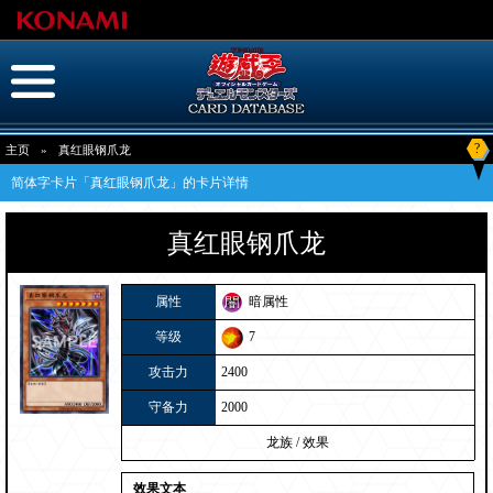
?
主页
»
真红眼钢爪龙
简体字卡片「真红眼钢爪龙」的卡片详情
真红眼钢爪龙
属性
暗属性
等级
7
攻击力
2400
守备力
2000
龙族
/
效果
效果文本