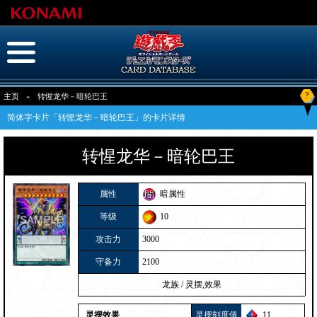
?
主页
»
转惺龙华－暗轮巴王
简体字卡片「转惺龙华－暗轮巴王」的卡片详情
转惺龙华－暗轮巴王
属性
暗属性
等级
10
攻击力
3000
守备力
2100
龙族
/
灵摆,效果
灵摆效果
灵摆刻度值
11