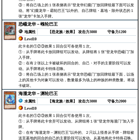
③：将自己场上的１张表侧表示“登龙华幻朧门”放回牌组最下面可以发
动。将“幻朧龙华－霸轮巴王”以外的、自己牌组・墓地・除外状态的１
张“龙华”卡加入手牌。
恐巄龙华－㟴轮巴王
地属性
【恐龙族 / 效果】
攻击力3000
守备力1200
Level10
此卡名的①②③效果１回合仅可各使用１次。
①：从手牌将此卡放回牌组可以发动。从牌组将１张“登龙华恐巄门”加
入手牌。
②：在有２张以上卡被破坏的回合的、自己・对手的主要阶段可以发
动。从手牌将此卡特殊召唤。
③：将自己场上的１张表侧表示“登龙华恐巄门”放回牌组最下面，以场
上的其他卡为对象可以发动，数量最多为场上的种族的种类数量。将该
卡破坏。
海瀧龙华－渊轮巴王
水属性
【海龙族 / 效果】
攻击力3000
守备力2000
Level10
此卡名的①②③效果１回合仅可各使用１次。
①：从手牌将此卡舍弃可以发动。从牌组将１张“登龙华海瀧门”加入手
牌。
②：在有“海瀧龙华－渊轮巴王”以外的、２只以上怪兽从手牌・牌组被
送至墓地的回合的自己的主要阶段可以发动。从墓地将此卡特殊召唤。