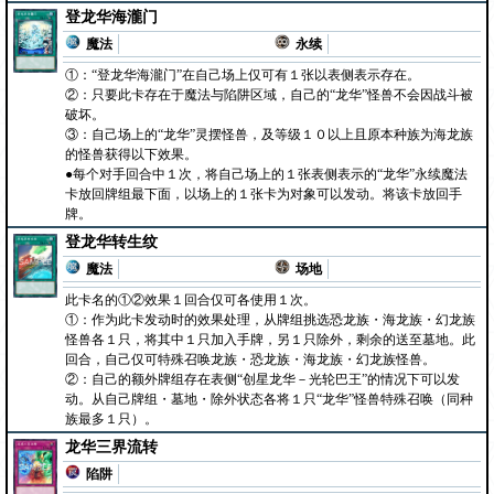
登龙华海瀧门
魔法
永续
①：“登龙华海瀧门”在自己场上仅可有１张以表侧表示存在。
②：只要此卡存在于魔法与陷阱区域，自己的“龙华”怪兽不会因战斗被
破坏。
③：自己场上的“龙华”灵摆怪兽，及等级１０以上且原本种族为海龙族
的怪兽获得以下效果。
●每个对手回合中１次，将自己场上的１张表侧表示的“龙华”永续魔法
卡放回牌组最下面，以场上的１张卡为对象可以发动。将该卡放回手
牌。
登龙华转生纹
魔法
场地
此卡名的①②效果１回合仅可各使用１次。
①：作为此卡发动时的效果处理，从牌组挑选恐龙族・海龙族・幻龙族
怪兽各１只，将其中１只加入手牌，另１只除外，剩余的送至墓地。此
回合，自己仅可特殊召唤龙族・恐龙族・海龙族・幻龙族怪兽。
②：自己的额外牌组存在表侧“创星龙华－光轮巴王”的情况下可以发
动。从自己牌组・墓地・除外状态各将１只“龙华”怪兽特殊召唤（同种
族最多１只）。
龙华三界流转
陷阱