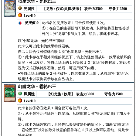
创星龙华－光轮巴王
光属性
【龙族 / 仪式/灵摆/效果】
攻击力3500
守备力2500
Level10
灵摆值:0
此卡名的灵摆效果１回合仅可使用１次。
①：在自己的主要阶段可以发动。从牌组将灵摆怪兽以
外的１张“龙华”卡加入手牌。然后，将此卡破坏。
以“创星龙华－光轮巴王”降临
此卡仅可以此卡的效果特殊召唤。
自己１回合仅可特殊召唤１次“创星龙华－光轮巴王”。
①：此卡存在于额外牌组的状态下，场上的怪兽因战斗・效果被破坏的
情况下可以发动。将自己场上的１只等级１０“龙华”怪兽解放，将此卡
视为仪式召唤特殊召唤。然后，可适用以下内容。
●将自己场上的最多２张卡破坏，以其数量为上限，从牌组将“龙华”永
续魔法卡以表侧表示放在自己场上。
幻朧龙华－霸轮巴王
风属性
【幻龙族 / 效果】
攻击力3000
守备力1500
Level10
此卡名的①②③效果１回合仅可各使用１次。
①：从手牌将此卡除外可以发动。从牌组将１张“登龙华幻朧门”加入手
牌。
②：此卡为除外状态，且怪兽以表侧被除外的情况下，如果“幻朧龙华
－霸轮巴王”以外的除外状态的怪兽存在２只以上则可以发动。将此卡
特殊召唤。