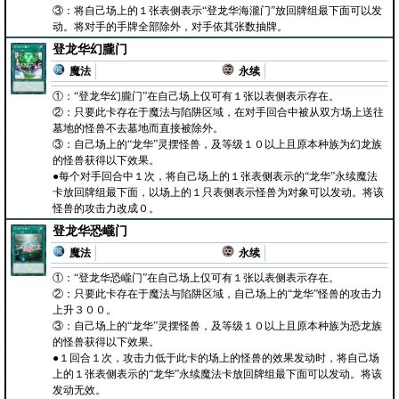
③：将自己场上的１张表侧表示“登龙华海瀧门”放回牌组最下面可以发
动。将对手的手牌全部除外，对手依其张数抽牌。
登龙华幻朧门
魔法
永续
①：“登龙华幻朧门”在自己场上仅可有１张以表侧表示存在。
②：只要此卡存在于魔法与陷阱区域，在对手回合中被从双方场上送往
墓地的怪兽不去墓地而直接被除外。
③：自己场上的“龙华”灵摆怪兽，及等级１０以上且原本种族为幻龙族
的怪兽获得以下效果。
●每个对手回合中１次，将自己场上的１张表侧表示的“龙华”永续魔法
卡放回牌组最下面，以场上的１只表侧表示怪兽为对象可以发动。将该
怪兽的攻击力改成０。
登龙华恐巄门
魔法
永续
①：“登龙华恐巄门”在自己场上仅可有１张以表侧表示存在。
②：只要此卡存在于魔法与陷阱区域，自己场上的“龙华”怪兽的攻击力
上升３００。
③：自己场上的“龙华”灵摆怪兽，及等级１０以上且原本种族为恐龙族
的怪兽获得以下效果。
●１回合１次，攻击力低于此卡的场上的怪兽的效果发动时，将自己场
上的１张表侧表示的“龙华”永续魔法卡放回牌组最下面可以发动。将该
发动无效。