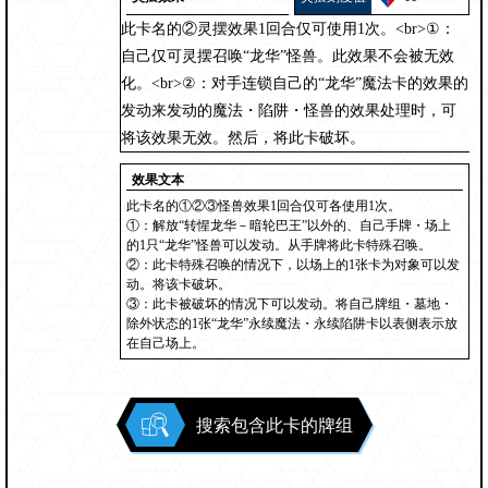
此卡名的②灵摆效果1回合仅可使用1次。<br>①：
自己仅可灵摆召唤“龙华”怪兽。此效果不会被无效
化。<br>②：对手连锁自己的“龙华”魔法卡的效果的
发动来发动的魔法・陷阱・怪兽的效果处理时，可
将该效果无效。然后，将此卡破坏。
效果文本
此卡名的①②③怪兽效果1回合仅可各使用1次。
①：解放“转惺龙华－暗轮巴王”以外的、自己手牌・场上
的1只“龙华”怪兽可以发动。从手牌将此卡特殊召唤。
②：此卡特殊召唤的情况下，以场上的1张卡为对象可以发
动。将该卡破坏。
③：此卡被破坏的情况下可以发动。将自己牌组・墓地・
除外状态的1张“龙华”永续魔法・永续陷阱卡以表侧表示放
在自己场上。
搜索包含此卡的牌组