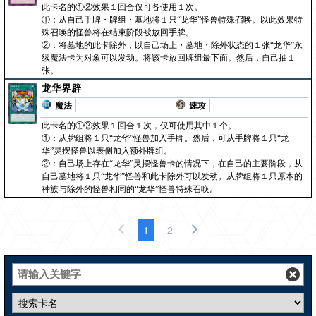
此卡名的①②效果１回合仅可各使用１次。
①：从自己手牌・牌组・墓地将１只“龙华”怪兽特殊召唤。以此效果特
殊召唤的怪兽将在结束阶段被放回手牌。
②：将墓地的此卡除外，以自己场上・墓地・除外状态的１张“龙华”永
续魔法卡为对象可以发动。将该卡放回牌组最下面。然后，自己抽１
张。
龙华界辟
魔法
速攻
此卡名的①②效果１回合１次，仅可使用其中１个。
①：从牌组将１只“龙华”怪兽加入手牌。然后，可从手牌将１只“龙
华”灵摆怪兽以表侧加入额外牌组。
②：自己场上存在“龙华”灵摆怪兽卡的情况下，在自己的主要阶段，从
自己墓地将１只“龙华”怪兽和此卡除外可以发动。从牌组将１只原本的
种族与除外的怪兽相同的“龙华”怪兽特殊召唤。
1
2