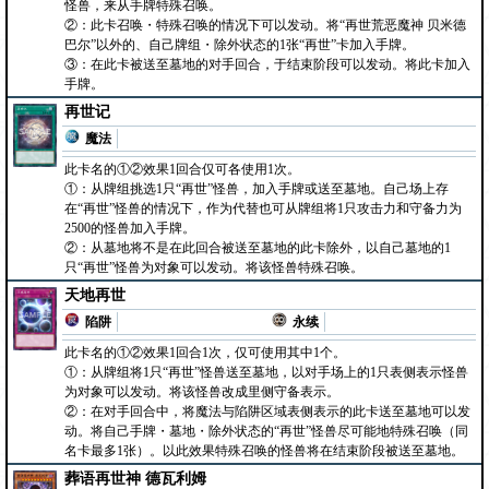
怪兽，来从手牌特殊召唤。
②：此卡召唤・特殊召唤的情况下可以发动。将“再世荒恶魔神 贝米德
巴尔”以外的、自己牌组・除外状态的1张“再世”卡加入手牌。
③：在此卡被送至墓地的对手回合，于结束阶段可以发动。将此卡加入
手牌。
再世记
魔法
此卡名的①②效果1回合仅可各使用1次。
①：从牌组挑选1只“再世”怪兽，加入手牌或送至墓地。自己场上存
在“再世”怪兽的情况下，作为代替也可从牌组将1只攻击力和守备力为
2500的怪兽加入手牌。
②：从墓地将不是在此回合被送至墓地的此卡除外，以自己墓地的1
只“再世”怪兽为对象可以发动。将该怪兽特殊召唤。
天地再世
陷阱
永续
此卡名的①②效果1回合1次，仅可使用其中1个。
①：从牌组将1只“再世”怪兽送至墓地，以对手场上的1只表侧表示怪兽
为对象可以发动。将该怪兽改成里侧守备表示。
②：在对手回合中，将魔法与陷阱区域表侧表示的此卡送至墓地可以发
动。将自己手牌・墓地・除外状态的“再世”怪兽尽可能地特殊召唤（同
名卡最多1张）。以此效果特殊召唤的怪兽将在结束阶段被送至墓地。
葬语再世神 德瓦利姆