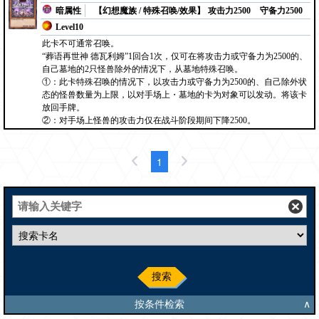
暗属性
【幻想魔族 / 特殊召唤/效果】
攻击力2500
守备力2500
Level10
此卡不可通常召唤。
“葬语再世神 德瓦利姆”1回合1次，仅可在将攻击力或守备力为2500的、
自己墓地的2只怪兽除外的情况下，从墓地特殊召唤。
①：此卡特殊召唤的情况下，以攻击力或守备力为2500的、自己除外状
态的怪兽数量为上限，以对手场上・墓地的卡为对象可以发动。将该卡
放回手牌。
②：对手场上怪兽的攻击力仅在战斗阶段期间下降2500。
1
搜索
按条件检索
∧