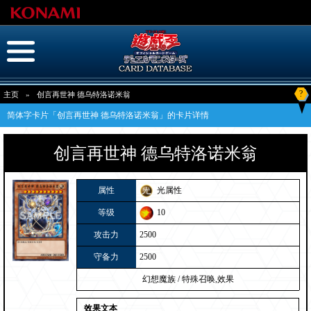
?
主页
»
创言再世神 德乌特洛诺米翁
简体字卡片「创言再世神 德乌特洛诺米翁」的卡片详情
创言再世神 德乌特洛诺米翁
属性
光属性
等级
10
攻击力
2500
守备力
2500
幻想魔族
/
特殊召唤,效果
效果文本