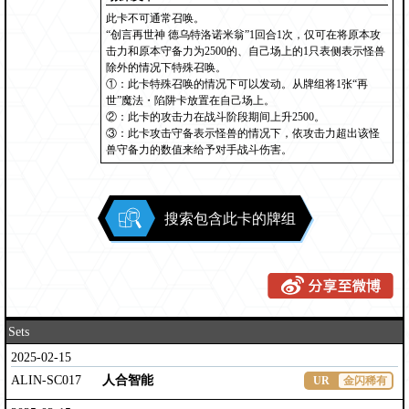
此卡不可通常召唤。
“创言再世神 德乌特洛诺米翁”1回合1次，仅可在将原本攻
击力和原本守备力为2500的、自己场上的1只表侧表示怪兽
除外的情况下特殊召唤。
①：此卡特殊召唤的情况下可以发动。从牌组将1张“再
世”魔法・陷阱卡放置在自己场上。
②：此卡的攻击力在战斗阶段期间上升2500。
③：此卡攻击守备表示怪兽的情况下，依攻击力超出该怪
兽守备力的数值来给予对手战斗伤害。
搜索包含此卡的牌组
Sets
2025-02-15
ALIN-SC017
人合智能
UR
金闪稀有