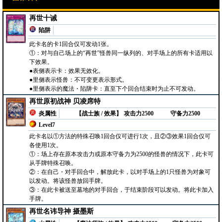
再世十诫
陷阱
此卡名的卡1回合仅可发动1张。
①：对与自己场上的“再世”怪兽同一纵列的、对手场上的所有卡适用以
下效果。
●表侧表示卡：效果无效化。
●里侧表示怪兽：不可变更表示形式。
●里侧表示的魔法・陷阱卡：直至下个回合结束时为止不可发动。
再世原初战神 贝凌席特
炎属性
【战士族 / 效果】
攻击力2500
守备力2500
Level7
此卡名以①方法的特殊召唤1回合仅可进行1次，且②③效果1回合仅可
各使用1次。
①：场上存在原本攻击力或原本守备力为2500的怪兽的情况下，此卡可
从手牌特殊召唤。
②：在自己・对手回合中，解放此卡，以对手场上的1只怪兽为对象可
以发动。将该怪兽放回手牌。
③：在此卡被送至墓地的对手回合，于结束阶段可以发动。将此卡加入
手牌。
再世名讳导神 摄墨斯