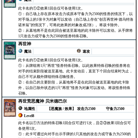
此卡名的①②效果1回合仅可各使用1次。
①：自己场上存在原本攻击力或原本守备力为2500的怪兽的情况下，以
对手场上的1张卡为对象可以发动（自己场上存在“创言再世神 德乌特洛
诺米翁”的情况下，可将此效果的对象改成2张）。将该卡除外。
②：从墓地将不是在此回合被送至墓地的此卡除外可以发动。从手牌将
1只攻击力或守备力为2500的怪兽特殊召唤。
再世神
魔法
速攻
此卡名的①②效果1回合仅可各使用1次。
①：从牌组将1只“再世”怪兽特殊召唤。以此效果特殊召唤的怪兽将在
对手的结束阶段被送至墓地。此卡发动后，直至下个回合结束时为止，
自己不可从额外牌组特殊召唤怪兽。
②：在自己的主要阶段，从墓地将不是在此回合被送至墓地的此卡除
外，以自己除外状态的1只“再世”怪兽为对象可以发动。将该怪兽特殊
召唤。
再世荒恶魔神 贝米德巴尔
地属性
【恶魔族 / 效果】
攻击力2500
守备力2500
Level8
此卡名以①方法的特殊召唤1回合仅可进行1次，且②③效果1回合仅可
各使用1次。
①：此卡可通过向对手出示手牌的1只其他的攻击力或守备力为2500的