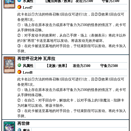
水属性
【魔法师族 / 效果】
攻击力2500
守备力2500
Level7
此卡名以①方法的特殊召唤1回合仅可进行1次，且②③效果1回合仅可
各使用1次。
①：场上存在原本攻击力或原本守备力为2500的怪兽的情况下，此卡可
从手牌特殊召唤。
②：对手发动卡的效果时，从自己手牌・场上（表侧表示）将此卡以外
的1张“再世”卡送至墓地可以发动。将该发动无效并破坏。
③：在此卡被送至墓地的对手回合，于结束阶段可以发动。将此卡加入
手牌。
再世呼召龙神 瓦库拉
风属性
【龙族 / 效果】
攻击力2500
守备力2500
Level8
此卡名以①方法的特殊召唤1回合仅可进行1次，且②③效果1回合仅可
各使用1次。
①：场上存在原本攻击力或原本守备力为2500的怪兽的情况下，此卡可
从手牌特殊召唤。
②：在自己・对手回合中，解放此卡，以对手场上的1张魔法・陷阱卡
为对象可以发动。将该卡除外。
③：在此卡被送至墓地的对手回合，于结束阶段可以发动。将此卡加入
手牌。
再世律
魔法