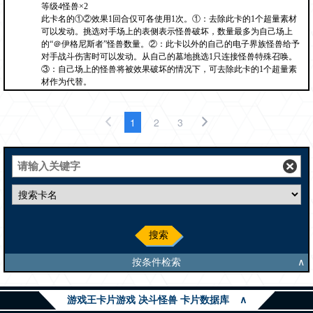
等级4怪兽×2
此卡名的①②效果1回合仅可各使用1次。①：去除此卡的1个超量素材
可以发动。挑选对手场上的表侧表示怪兽破坏，数量最多为自己场上
的“＠伊格尼斯者”怪兽数量。②：此卡以外的自己的电子界族怪兽给予
对手战斗伤害时可以发动。从自己的墓地挑选1只连接怪兽特殊召唤。
③：自己场上的怪兽将被效果破坏的情况下，可去除此卡的1个超量素
材作为代替。
1
2
3
搜索
按条件检索
∧
游戏王卡片游戏 决斗怪兽 卡片数据库
∧