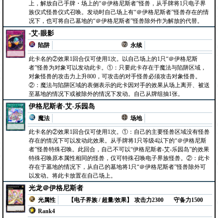
上，解放自己手牌・场上的“＠伊格尼斯者”怪兽，从手牌将1只电子界
族仪式怪兽仪式召唤。发动时自己场上有“＠伊格尼斯者”怪兽存在的情
况下，也可将自己墓地的“＠伊格尼斯者”怪兽除外作为解放的代替。
-艾-眼影
陷阱
永续
此卡名的②效果1回合仅可使用1次。以自己场上的1只“＠伊格尼斯
者”怪兽为对象可以发动此卡。①：只要此卡存在于魔法与陷阱区域，
对象怪兽的攻击力上升800，可攻击的对手怪兽必须攻击对象怪兽。
②：魔法与陷阱区域的表侧表示的此卡因对手的效果从场上离开、被送
至墓地的情况下或被除外的情况下发动。自己从牌组抽1张。
伊格尼斯者-艾-乐园岛
魔法
场地
此卡名的②效果1回合仅可使用1次。①：自己的主要怪兽区域没有怪兽
存在的情况下可以发动此效果。从手牌将1只等级4以下的“＠伊格尼斯
者”怪兽特殊召唤。此回合，自己不可以“伊格尼斯者-艾-乐园岛”的效果
特殊召唤原本属性相同的怪兽，仅可特殊召唤电子界族怪兽。②：此卡
存在于墓地的情况下，从自己的墓地将1只“＠伊格尼斯者”怪兽除外可
以发动。将此卡放置在自己场上。
光龙＠伊格尼斯者
光属性
【电子界族 / 超量/效果】
攻击力2300
守备力1500
Rank4