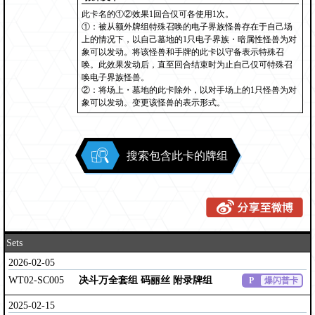
此卡名的①②效果1回合仅可各使用1次。
①：被从额外牌组特殊召唤的电子界族怪兽存在于自己场
上的情况下，以自己墓地的1只电子界族・暗属性怪兽为对
象可以发动。将该怪兽和手牌的此卡以守备表示特殊召
唤。此效果发动后，直至回合结束时为止自己仅可特殊召
唤电子界族怪兽。
②：将场上・墓地的此卡除外，以对手场上的1只怪兽为对
象可以发动。变更该怪兽的表示形式。
搜索包含此卡的牌组
Sets
2026-02-05
WT02-SC005
决斗万全套组 码丽丝 附录牌组
P
爆闪普卡
2025-02-15