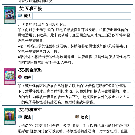
回合仅可连接召唤1次。
-艾-互联互接
魔法
此卡名的卡1回合仅可发动1张。
①：向对手出示手牌的1只电子界族怪兽可以发动。根据所出示怪兽的
属性适用以下效果。此卡发动后，直至回合结束时为止自己仅可特殊召
唤电子界族怪兽。
●暗：将所出示的怪兽特殊召唤，从牌组将暗属性以外的1只等级4以下
的电子界族怪兽加入手牌。
●暗以外：将所出示的怪兽放回牌组，从牌组将1只属性与所放回怪兽不
同的“＠伊格尼斯者”怪兽加入手牌。
-艾-契合演出
陷阱
①：额外怪兽区域存在自己连接３以上的“＠伊格尼斯者”怪兽的情况
下，对手怪兽攻击宣言时可以发动。从额外牌组挑选任意数量的、攻击
力的合计为该攻击怪兽的攻击力以下的、连接怪兽以外的攻击力２３０
０的电子界族怪兽特殊召唤。然后结束战斗阶段。
-艾-待机重生
魔法
速攻
此卡名的①②效果1回合仅可各使用1次。①：以自己墓地的1只“＠伊格
尼斯者”怪兽为对象可以发动。将该怪兽特殊召唤。此卡发动后，直至