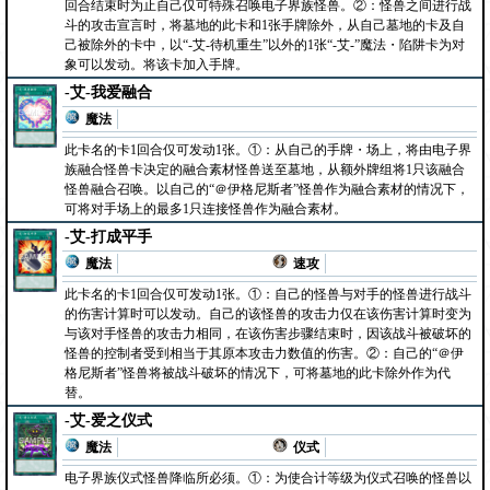
回合结束时为止自己仅可特殊召唤电子界族怪兽。②：怪兽之间进行战
斗的攻击宣言时，将墓地的此卡和1张手牌除外，从自己墓地的卡及自
己被除外的卡中，以“-艾-待机重生”以外的1张“-艾-”魔法・陷阱卡为对
象可以发动。将该卡加入手牌。
-艾-我爱融合
魔法
此卡名的卡1回合仅可发动1张。①：从自己的手牌・场上，将由电子界
族融合怪兽卡决定的融合素材怪兽送至墓地，从额外牌组将1只该融合
怪兽融合召唤。以自己的“＠伊格尼斯者”怪兽作为融合素材的情况下，
可将对手场上的最多1只连接怪兽作为融合素材。
-艾-打成平手
魔法
速攻
此卡名的卡1回合仅可发动1张。①：自己的怪兽与对手的怪兽进行战斗
的伤害计算时可以发动。自己的该怪兽的攻击力仅在该伤害计算时变为
与该对手怪兽的攻击力相同，在该伤害步骤结束时，因该战斗被破坏的
怪兽的控制者受到相当于其原本攻击力数值的伤害。②：自己的“＠伊
格尼斯者”怪兽将被战斗破坏的情况下，可将墓地的此卡除外作为代
替。
-艾-爱之仪式
魔法
仪式
电子界族仪式怪兽降临所必须。①：为使合计等级为仪式召唤的怪兽以