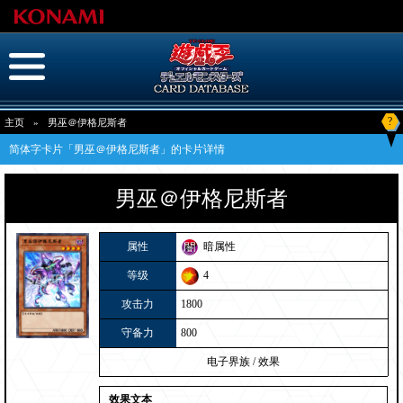
?
主页
»
男巫＠伊格尼斯者
简体字卡片「男巫＠伊格尼斯者」的卡片详情
男巫＠伊格尼斯者
属性
暗属性
等级
4
攻击力
1800
守备力
800
电子界族
/
效果
效果文本