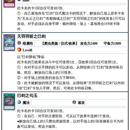
陷阱
此卡名的卡1回合仅可发动1张。
①：自己墓地存在“巳剑”仪式魔法卡的情况下，解放自己场上原本卡名
为“天丛云之巳剑”“布都御魂之巳剑”“天羽羽斩之巳剑”的怪兽各1只可以
发动。对手必须从自身手牌・额外牌组・场上・墓地将合计8张卡除
外。
天羽羽斩之巳剑
暗属性
【爬虫类族 / 仪式/效果】
攻击力2400
守备力1800
Level8
以“巳剑降临”降临
此卡名的①效果在决斗中仅可使用1次，③效果1回合仅可使用1次。
①：向对手出示手牌的此卡可以发动。从牌组将1只“巳剑”怪兽特殊召
唤。然后，解放自己场上的1只怪兽。
②：对手场上的怪兽的攻击力下降800。
③：此卡被解放的情况下可以发动。从牌组将“天羽羽斩之巳剑”以外的
1张“巳剑”卡加入手牌。然后，可将此卡特殊召唤。
巳剑之勾玉
魔法
速攻
此卡名的卡1回合仅可发动1张。
①：在自己・对手的主要阶段，可从以下效果中选择1个发动。
●解放自己场上的1只爬虫类族怪兽，以对手场上的1张表侧表示卡为对
象可以发动。将该卡破坏。