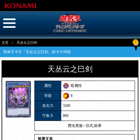
?
主页
»
天丛云之巳剑
简体字卡片「天丛云之巳剑」的卡片详情
天丛云之巳剑
属性
暗属性
等级
8
攻击力
3200
守备力
800
爬虫类族
/
仪式,效果
效果文本