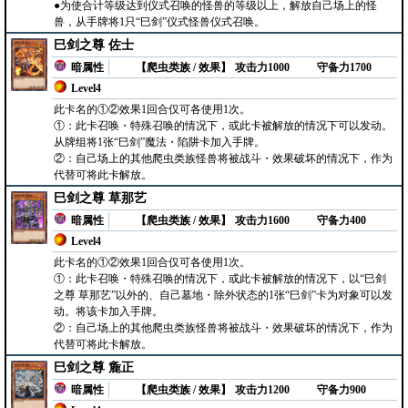
●为使合计等级达到仪式召唤的怪兽的等级以上，解放自己场上的怪
兽，从手牌将1只“巳剑”仪式怪兽仪式召唤。
巳剑之尊 佐士
暗属性
【爬虫类族 / 效果】
攻击力1000
守备力1700
Level4
此卡名的①②效果1回合仅可各使用1次。
①：此卡召唤・特殊召唤的情况下，或此卡被解放的情况下可以发动。
从牌组将1张“巳剑”魔法・陷阱卡加入手牌。
②：自己场上的其他爬虫类族怪兽将被战斗・效果破坏的情况下，作为
代替可将此卡解放。
巳剑之尊 草那艺
暗属性
【爬虫类族 / 效果】
攻击力1600
守备力400
Level4
此卡名的①②效果1回合仅可各使用1次。
①：此卡召唤・特殊召唤的情况下，或此卡被解放的情况下，以“巳剑
之尊 草那艺”以外的、自己墓地・除外状态的1张“巳剑”卡为对象可以发
动。将该卡加入手牌。
②：自己场上的其他爬虫类族怪兽将被战斗・效果破坏的情况下，作为
代替可将此卡解放。
巳剑之尊 麁正
暗属性
【爬虫类族 / 效果】
攻击力1200
守备力900