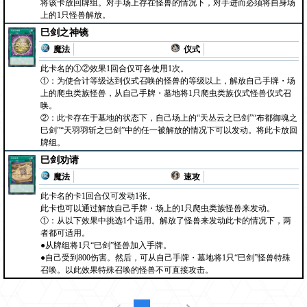
将该卡放回牌组。对手场上存在怪兽的情况下，对手进而必须将自身场
上的1只怪兽解放。
巳剑之神镜
魔法
仪式
此卡名的①②效果1回合仅可各使用1次。
①：为使合计等级达到仪式召唤的怪兽的等级以上，解放自己手牌・场
上的爬虫类族怪兽，从自己手牌・墓地将1只爬虫类族仪式怪兽仪式召
唤。
②：此卡存在于墓地的状态下，自己场上的“天丛云之巳剑”“布都御魂之
巳剑”“天羽羽斩之巳剑”中的任一被解放的情况下可以发动。将此卡放回
牌组。
巳剑劝请
魔法
速攻
此卡名的卡1回合仅可发动1张。
此卡也可以通过解放自己手牌・场上的1只爬虫类族怪兽来发动。
①：从以下效果中挑选1个适用。解放了怪兽来发动此卡的情况下，两
者都可适用。
●从牌组将1只“巳剑”怪兽加入手牌。
●自己受到800伤害。然后，可从自己手牌・墓地将1只“巳剑”怪兽特殊
召唤。以此效果特殊召唤的怪兽不可直接攻击。