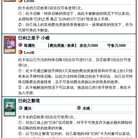
Level4
此卡名的①②效果1回合仅可各使用1次。
①：此卡召唤・特殊召唤的情况下，或此卡被解放的情况下可以发动。
从牌组将“巳剑之尊 麁正”以外的1只“巳剑”怪兽加入手牌。
②：自己场上的其他爬虫类族怪兽将被战斗・效果破坏的情况下，作为
代替可将此卡解放。
巳剑之皇子 小碓
暗属性
【爬虫类族 / 效果】
攻击力2000
守备力2000
Level8
此卡名以①方法的特殊召唤1回合仅可进行1次，且②效果1回合仅可使
用1次。
①：此卡可通过解放手牌的1只其他的爬虫类族怪兽和对手场上的1只怪
兽来从手牌特殊召唤。以此方法特殊召唤过的余下本回合，自己仅可特
殊召唤爬虫类族怪兽，且不可发动爬虫类族以外的怪兽的效果。
②：此卡被解放的情况下可以发动。挑选自己的1张手牌舍弃，将此卡
加入手牌。
巳剑之磐境
魔法
永续
此卡名的②效果1回合仅可使用1次。
①：对自己场上的“巳剑”仪式怪兽，对手不可将其作为被从额外牌组特
殊召唤的怪兽的效果的对象。
②：以“巳剑之磐境”以外的、自己墓地的4张“巳剑”卡为对象可以发动。