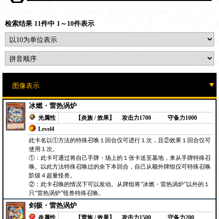
检索结果 11件中 1～10件表示
冰燃・雷热涡炉
光属性
【炎族 / 效果】
攻击力1700
守备力1000
Level4
此卡名以①方法的特殊召唤１回合仅可进行１次，且②效果１回合仅可
使用１次。
①：此卡可通过将自己手牌・场上的１张卡送至墓地，来从手牌特殊召
唤。以此方法特殊召唤过的余下本回合，自己从额外牌组仅可特殊召唤
阶级４超量怪兽。
②：此卡召唤的情况下可以发动。从牌组将“冰燃・雷热涡炉”以外的１
只“雷热涡炉”怪兽特殊召唤。
剑极・雷热涡炉
炎属性
【雷族 / 效果】
攻击力1500
守备力200