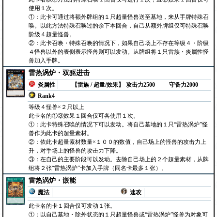
使用１次。
①：此卡可通过将额外牌组的１只超量怪兽送至墓地，来从手牌特殊召
唤。以此方法特殊召唤过的余下本回合，自己从额外牌组仅可特殊召唤
阶级４超量怪兽。
②：此卡召唤・特殊召唤的情况下，如果自己场上不存在等级４・阶级
４怪兽以外的表侧表示怪兽则可以发动。从牌组将１只雷族・炎属性怪
兽加入手牌。
雷热涡炉・双驱进击
炎属性
【雷族 / 超量/效果】
攻击力2500
守备力2000
Rank4
等级４怪兽×２只以上
此卡名的①③效果１回合仅可各使用１次。
①：此卡特殊召唤的情况下可以发动。将自己墓地的１只“雷热涡炉”怪
兽作为此卡的超量素材。
②：依此卡超量素材数量×１００的数值，自己场上的怪兽的攻击力上
升，对手场上的怪兽的攻击力下降。
③：在自己的主要阶段可以发动。去除自己场上的２个超量素材，从牌
组将２张“雷热涡炉”卡加入手牌（同名卡最多１张）。
雷热涡炉・嵌能
魔法
速攻
此卡名的卡１回合仅可发动１张。
①：以自己墓地・除外状态的１只超量怪兽或“雷热涡炉”怪兽为对象可