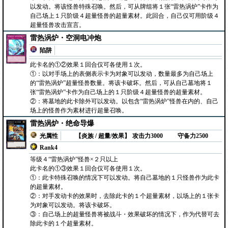
以发动。将该怪兽特殊召唤。然后，可从牌组将１张“雷热涡炉”卡作为
自己场上１只阶级４超量怪兽的超量素材。此回合，自己仅可用阶级４
超量怪兽攻击宣言。
雷热涡炉・空洞电冲炮
陷阱
此卡名的①②效果１回合仅可各使用１次。
①：以对手场上的表侧表示卡为对象可以发动，数量最多为自己场上
的“雷热涡炉”超量怪兽数量。将该卡破坏。然后，可从自己墓地将１
张“雷热涡炉”卡作为自己场上的１只阶级４超量怪兽的超量素材。
②：将墓地的此卡除外可以发动。以包含“雷热涡炉”怪兽在内的、自己
场上的怪兽作为素材进行超量召唤。
雷热涡炉・绝命导爆
光属性
【炎族 / 超量/效果】
攻击力3000
守备力2500
Rank4
等级４“雷热涡炉”怪兽×２只以上
此卡名的①③效果１回合仅可各使用１次。
①：此卡特殊召唤的情况下可以发动。将自己墓地的１只怪兽作为此卡
的超量素材。
②：对手发动卡的效果时，去除此卡的１个超量素材，以场上的１张卡
为对象可以发动。将该卡破坏。
③：自己场上的超量怪兽将被战斗・效果破坏的情况下，作为代替可去
除此卡的１个超量素材。