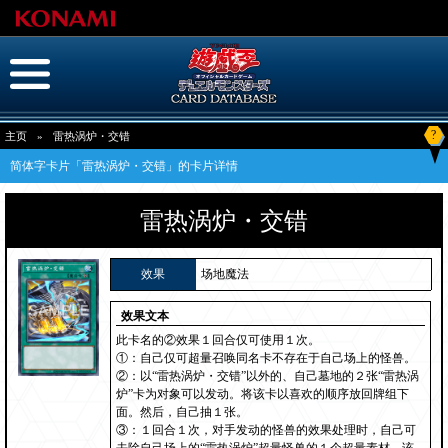
?
主页
»
雷热涡炉・交错
简体字卡片「雷热涡炉・交错」的卡片详情
雷热涡炉・交错
效果
场地魔法
效果文本
此卡名的②效果１回合仅可使用１次。
①：自己仅可超量召唤同名卡不存在于自己场上的怪兽。
②：以“雷热涡炉・交错”以外的、自己墓地的２张“雷热涡
炉”卡为对象可以发动。将该卡以喜欢的顺序放回牌组下
面。然后，自己抽１张。
③：１回合１次，对手发动的怪兽的效果处理时，自己可