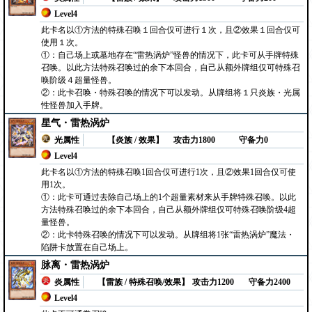
Level4
此卡名以①方法的特殊召唤１回合仅可进行１次，且②效果１回合仅可
使用１次。
①：自己场上或墓地存在“雷热涡炉”怪兽的情况下，此卡可从手牌特殊
召唤。以此方法特殊召唤过的余下本回合，自己从额外牌组仅可特殊召
唤阶级４超量怪兽。
②：此卡召唤・特殊召唤的情况下可以发动。从牌组将１只炎族・光属
性怪兽加入手牌。
星气・雷热涡炉
光属性
【炎族 / 效果】
攻击力1800
守备力0
Level4
此卡名以①方法的特殊召唤1回合仅可进行1次，且②效果1回合仅可使
用1次。
①：此卡可通过去除自己场上的1个超量素材来从手牌特殊召唤。以此
方法特殊召唤过的余下本回合，自己从额外牌组仅可特殊召唤阶级4超
量怪兽。
②：此卡特殊召唤的情况下可以发动。从牌组将1张“雷热涡炉”魔法・
陷阱卡放置在自己场上。
脉离・雷热涡炉
炎属性
【雷族 / 特殊召唤/效果】
攻击力1200
守备力2400
Level4