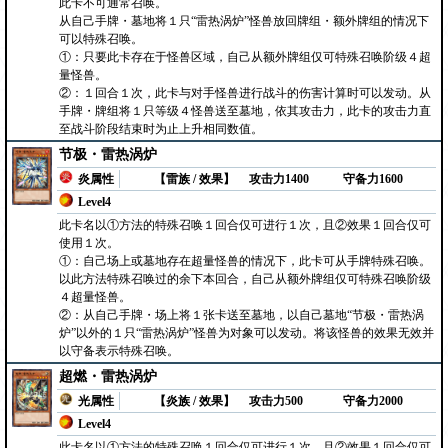
此卡不可通常召唤。
从自己手牌・墓地将１只“雷热涡炉”怪兽放回牌组・额外牌组的情况下
可以特殊召唤。
①：只要此卡存在于怪兽区域，自己从额外牌组仅可特殊召唤阶级４超
量怪兽。
②：１回合１次，此卡与对手怪兽进行战斗的伤害计算时可以发动。从
手牌・牌组将１只等级４怪兽送至墓地，依其攻击力，此卡的攻击力直
至战斗阶段结束时为止上升相同数值。
节极・雷热涡炉
炎属性
【雷族 / 效果】
攻击力1400
守备力1600
Level4
此卡名以①方法的特殊召唤１回合仅可进行１次，且②效果１回合仅可
使用１次。
①：自己场上或墓地存在超量怪兽的情况下，此卡可从手牌特殊召唤。
以此方法特殊召唤过的余下本回合，自己从额外牌组仅可特殊召唤阶级
４超量怪兽。
②：从自己手牌・场上将１张卡送至墓地，以自己墓地“节极・雷热涡
炉”以外的１只“雷热涡炉”怪兽为对象可以发动。将该怪兽的效果无效并
以守备表示特殊召唤。
超燃・雷热涡炉
光属性
【炎族 / 效果】
攻击力500
守备力2000
Level4
此卡名以①方法的特殊召唤１回合仅可进行１次，且②效果１回合仅可