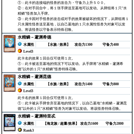
①：此卡的连接端的怪兽的攻击力・守备力上升５００。
②：在对手回合中，将１张手牌送至墓地可以发动。从牌组将１只“水
精鳞”怪兽加入手牌。
③：此卡因对手怪兽的攻击或对手的效果被破坏的情况下，从牌组将１
只水属性怪兽送至墓地，以自己墓地的１只水属性怪兽为对象可以发
动。将该怪兽以守备表示特殊召唤。
水精鳞－邃渊希德
水属性
【水族 / 效果】
攻击力1300
守备力400
Level3
此卡名的效果１回合仅可使用１次。
①：此卡被送至墓地的情况下可以发动。从手牌将“水精鳞－邃渊希
德”以外的１只“水精鳞”怪兽特殊召唤。
水精鳞－邃渊昆德
水属性
【水族 / 效果】
攻击力1400
守备力800
Level3
此卡名的效果１回合仅可使用１次。
①：此卡被从手牌舍弃至墓地的情况下，以自己墓地“水精鳞－邃渊昆
德”以外的１只“水精鳞”怪兽为对象可以发动。将该怪兽特殊召唤。
水精鳞－邃渊特里忒
水属性
【海龙族 / 超量/效果】
攻击力1600
守备力2800
Rank3