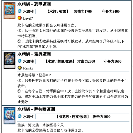
水精鳞－恐甲邃渊
水属性
【水族 / 效果】
攻击力1700
守备力2400
Level7
此卡名的②效果１回合仅可使用１次。
①：从手牌将１只其他的水属性怪兽舍弃至墓地可以发动。从手牌将此
卡特殊召唤。
②：以此卡的①效果特殊召唤时可以发动。从牌组将１只等级４以下
的“水精鳞”怪兽加入手牌。
水精鳞－盖奥邃渊
水属性
【水族 / 超量/效果】
攻击力2800
守备力1600
Rank7
水属性等级７怪兽×２
①：只要拥有超量素材的此卡存在于怪兽区域，等级５以上的怪兽不可
攻击。
②：在每个自己・对手回合中１次，去除此卡的１个超量素材可以发
动。将对手场上攻击力低于此卡攻击力的怪兽的效果直至回合结束时为
止无效。
水精鳞－萨拉喀邃渊
水属性
【海龙族 / 连接/效果】
攻击力1600
鱼族・海龙族・水族怪兽２只
此卡名的②③效果１回合仅可各使用１次。