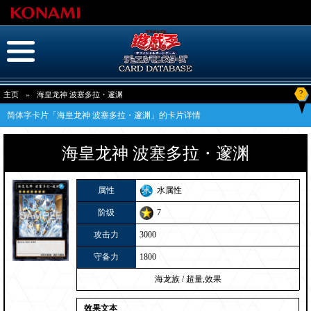
?
主页
»
海皇龙神 波塞多拉・邃渊
简体字卡片「海皇龙神 波塞多拉・邃渊」的卡片详情
海皇龙神 波塞多拉・邃渊
属性
水属性
阶级
7
攻击力
3000
守备力
1800
海龙族
/
超量,效果
效果文本