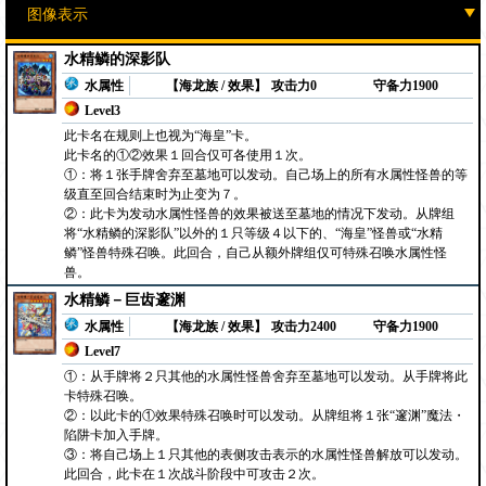
水精鳞的深影队
水属性
【海龙族 / 效果】
攻击力0
守备力1900
Level3
此卡名在规则上也视为“海皇”卡。
此卡名的①②效果１回合仅可各使用１次。
①：将１张手牌舍弃至墓地可以发动。自己场上的所有水属性怪兽的等
级直至回合结束时为止变为７。
②：此卡为发动水属性怪兽的效果被送至墓地的情况下发动。从牌组
将“水精鳞的深影队”以外的１只等级４以下的、“海皇”怪兽或“水精
鳞”怪兽特殊召唤。此回合，自己从额外牌组仅可特殊召唤水属性怪
兽。
水精鳞－巨齿邃渊
水属性
【海龙族 / 效果】
攻击力2400
守备力1900
Level7
①：从手牌将２只其他的水属性怪兽舍弃至墓地可以发动。从手牌将此
卡特殊召唤。
②：以此卡的①效果特殊召唤时可以发动。从牌组将１张“邃渊”魔法・
陷阱卡加入手牌。
③：将自己场上１只其他的表侧攻击表示的水属性怪兽解放可以发动。
此回合，此卡在１次战斗阶段中可攻击２次。