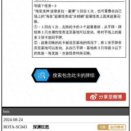
等级７怪兽×３
“海皇龙神 波塞多拉・邃渊”１回合１次，也可重叠在自己
场上的“海皇”超量怪兽或“水精鳞”超量怪兽上面来超量召
唤。
①：１回合１次，去除此卡的２个超量素材，从手牌・牌
组将１只水属性怪兽送至墓地可以发动。将对手场上的最
多３张卡放回手牌。
②：超量召唤的此卡被送至墓地的情况下，将１张手牌舍
弃至墓地可以发动。从自己手牌・墓地将３只等级３以下
的鱼族・海龙族・水族怪兽特殊召唤。
搜索包含此卡的牌组
Sets
2024-08-24
ROTA-SC043
深渊狂怒
UR
金闪稀有