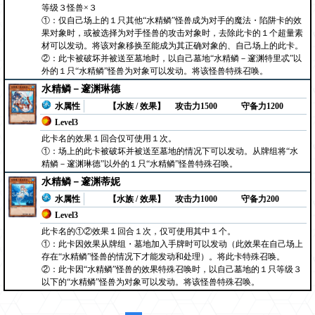
等级３怪兽×３
①：仅自己场上的１只其他“水精鳞”怪兽成为对手的魔法・陷阱卡的效
果对象时，或被选择为对手怪兽的攻击对象时，去除此卡的１个超量素
材可以发动。将该对象移换至能成为其正确对象的、自己场上的此卡。
②：此卡被破坏并被送至墓地时，以自己墓地“水精鳞－邃渊特里忒”以
外的１只“水精鳞”怪兽为对象可以发动。将该怪兽特殊召唤。
水精鳞－邃渊琳德
水属性
【水族 / 效果】
攻击力1500
守备力1200
Level3
此卡名的效果１回合仅可使用１次。
①：场上的此卡被破坏并被送至墓地的情况下可以发动。从牌组将“水
精鳞－邃渊琳德”以外的１只“水精鳞”怪兽特殊召唤。
水精鳞－邃渊蒂妮
水属性
【水族 / 效果】
攻击力1000
守备力200
Level3
此卡名的①②效果１回合１次，仅可使用其中１个。
①：此卡因效果从牌组・墓地加入手牌时可以发动（此效果在自己场上
存在“水精鳞”怪兽的情况下才能发动和处理）。将此卡特殊召唤。
②：此卡因“水精鳞”怪兽的效果特殊召唤时，以自己墓地的１只等级３
以下的“水精鳞”怪兽为对象可以发动。将该怪兽特殊召唤。