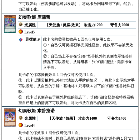
下可以发动（伤害步骤也可以发动）。将此卡放回牌组最下面。然后，
自己抽１张。
幻奏歌姬 库蒲蕾
光属性
【天使族 / 灵摆/效果】
攻击力1200
守备力2000
Level5
灵摆值:9
此卡名的②灵摆效果１回合仅可使用１次。
①：自己仅可灵摆召唤光属性怪兽。此效果不会被无效
化。
②：自己场上不存在“幻奏”怪兽以外的表侧表示怪兽的
情况下可以发动。从牌组将１张“幻奏”魔法・陷阱卡加
入手牌。
此卡名的①②怪兽效果１回合仅可各使用１次。
①：此卡以通常抽牌以外的方法加入手牌的情况下，将此卡出示给对手
可以发动。从自己的手牌・墓地将１只等级４以下的“幻奏”怪兽特殊召
唤。
②：此卡以表侧存在于额外牌组的状态下，“幻奏”融合怪兽被特殊召唤
至自己场上的情况下可以发动。将此卡放在自己的灵摆区域。
幻奏歌姬 索普拉诺
光属性
【天使族 / 效果】
攻击力1400
守备力1400
Level4
此卡名的①效果１回合仅可使用１次。
①：此卡特殊召唤时，以自己墓地“幻奏歌姬 索普拉诺”以外的１只“幻