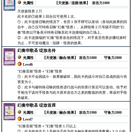
光属性
【天使族 / 连接/效果】
攻击力1000
天使族怪兽２只
此卡名的①效果１回合仅可使用１次。
①：此卡连接召唤的情况下，舍弃１张手牌可以发动（发动此效果的回
合中，自己仅可特殊召唤“幻奏”怪兽）。从牌组将２只等级不同的“幻
奏”怪兽以守备表示特殊召唤至此卡连接端的自己场上。
②：此卡连接端的“幻奏”怪兽攻击的情况下，对手直至伤害步骤结束时
为止，不可发动魔法・陷阱・怪兽的效果。
幻奏华歌圣 绽放名伶
光属性
【天使族 / 融合/效果】
攻击力1000
守备力2000
Level6
“幻奏音姬”怪兽＋“幻奏”怪兽
①：此卡不会因战斗・效果被破坏，因此卡的战斗对自己造成的战斗伤
害变为０。
②：此卡与被特殊召唤的怪兽进行战斗的伤害计算后可以发动。给予对
手相当于该对手怪兽与此卡原本攻击力之差的数值的伤害，将该对手怪
兽破坏。
幻奏华歌圣 绽放首席
光属性
【天使族 / 融合/效果】
攻击力1900
守备力2000
Level7
“幻奏音姬”怪兽＋“幻奏”怪兽１只以上
①：此卡的攻击力上升相当于作为此卡融合素材的怪兽数量×３００的