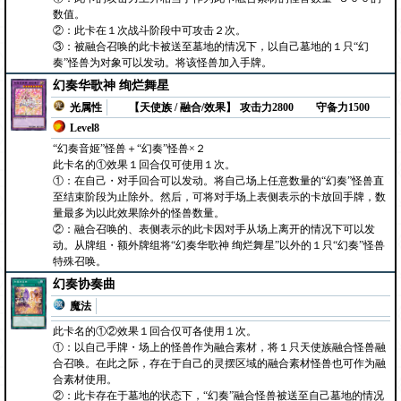
数值。
②：此卡在１次战斗阶段中可攻击２次。
③：被融合召唤的此卡被送至墓地的情况下，以自己墓地的１只“幻
奏”怪兽为对象可以发动。将该怪兽加入手牌。
幻奏华歌神 绚烂舞星
光属性
【天使族 / 融合/效果】
攻击力2800
守备力1500
Level8
“幻奏音姬”怪兽＋“幻奏”怪兽×２
此卡名的①效果１回合仅可使用１次。
①：在自己・对手回合可以发动。将自己场上任意数量的“幻奏”怪兽直
至结束阶段为止除外。然后，可将对手场上表侧表示的卡放回手牌，数
量最多为以此效果除外的怪兽数量。
②：融合召唤的、表侧表示的此卡因对手从场上离开的情况下可以发
动。从牌组・额外牌组将“幻奏华歌神 绚烂舞星”以外的１只“幻奏”怪兽
特殊召唤。
幻奏协奏曲
魔法
此卡名的①②效果１回合仅可各使用１次。
①：以自己手牌・场上的怪兽作为融合素材，将１只天使族融合怪兽融
合召唤。在此之际，存在于自己的灵摆区域的融合素材怪兽也可作为融
合素材使用。
②：此卡存在于墓地的状态下，“幻奏”融合怪兽被送至自己墓地的情况