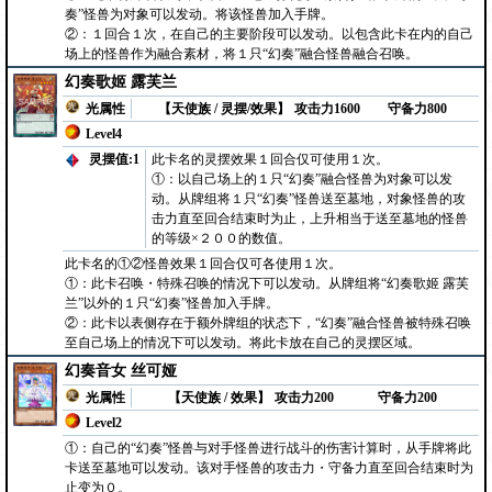
奏”怪兽为对象可以发动。将该怪兽加入手牌。
②：１回合１次，在自己的主要阶段可以发动。以包含此卡在内的自己
场上的怪兽作为融合素材，将１只“幻奏”融合怪兽融合召唤。
幻奏歌姬 露芙兰
光属性
【天使族 / 灵摆/效果】
攻击力1600
守备力800
Level4
灵摆值:1
此卡名的灵摆效果１回合仅可使用１次。
①：以自己场上的１只“幻奏”融合怪兽为对象可以发
动。从牌组将１只“幻奏”怪兽送至墓地，对象怪兽的攻
击力直至回合结束时为止，上升相当于送至墓地的怪兽
的等级×２００的数值。
此卡名的①②怪兽效果１回合仅可各使用１次。
①：此卡召唤・特殊召唤的情况下可以发动。从牌组将“幻奏歌姬 露芙
兰”以外的１只“幻奏”怪兽加入手牌。
②：此卡以表侧存在于额外牌组的状态下，“幻奏”融合怪兽被特殊召唤
至自己场上的情况下可以发动。将此卡放在自己的灵摆区域。
幻奏音女 丝可娅
光属性
【天使族 / 效果】
攻击力200
守备力200
Level2
①：自己的“幻奏”怪兽与对手怪兽进行战斗的伤害计算时，从手牌将此
卡送至墓地可以发动。该对手怪兽的攻击力・守备力直至回合结束时为
止变为０。