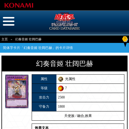
?
主页
»
幻奏音姬 壮阔巴赫
简体字卡片「幻奏音姬 壮阔巴赫」的卡片详情
幻奏音姬 壮阔巴赫
属性
光属性
等级
7
攻击力
2500
守备力
1800
天使族
/
融合,效果
效果文本