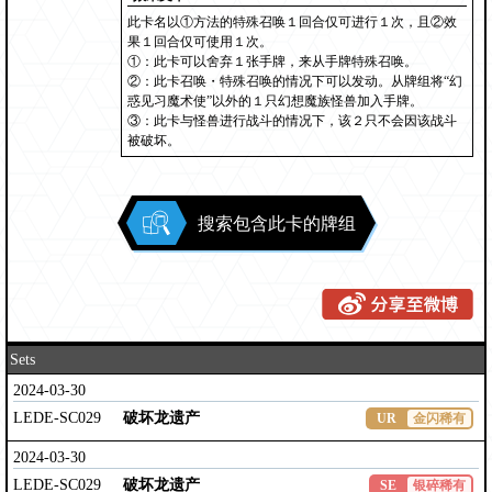
此卡名以①方法的特殊召唤１回合仅可进行１次，且②效
果１回合仅可使用１次。
①：此卡可以舍弃１张手牌，来从手牌特殊召唤。
②：此卡召唤・特殊召唤的情况下可以发动。从牌组将“幻
惑见习魔术使”以外的１只幻想魔族怪兽加入手牌。
③：此卡与怪兽进行战斗的情况下，该２只不会因该战斗
被破坏。
搜索包含此卡的牌组
Sets
2024-03-30
LEDE-SC029
破坏龙遗产
UR
金闪稀有
2024-03-30
LEDE-SC029
破坏龙遗产
SE
银碎稀有