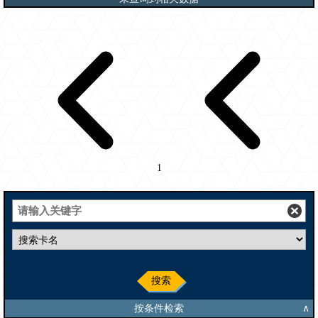
1
搜索
按条件检索
∧