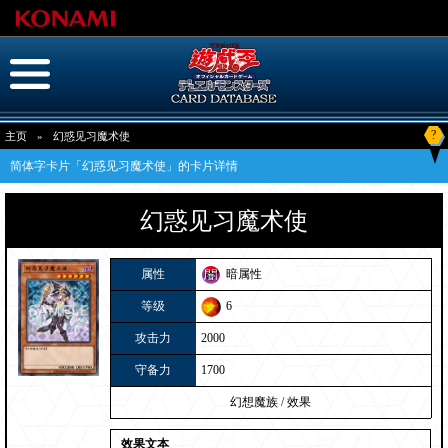
?
主页
»
幻惑见习魔术使
简体字卡片「幻惑见习魔术使」的卡片详情
幻惑见习魔术使
属性
暗属性
等级
6
攻击力
2000
守备力
1700
幻想魔族
/
效果
效果文本