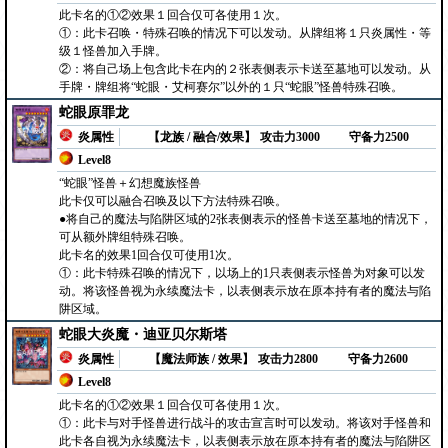
此卡名的①②效果１回合仅可各使用１次。
①：此卡召唤・特殊召唤的情况下可以发动。从牌组将１只炎属性・等
级１怪兽加入手牌。
②：将自己场上包含此卡在内的２张表侧表示卡送至墓地可以发动。从
手牌・牌组将“蛇眼・艾柯赛尔”以外的１只“蛇眼”怪兽特殊召唤。
蛇眼原罪龙
炎属性
【龙族 / 融合/效果】
攻击力3000
守备力2500
Level8
“蛇眼”怪兽＋幻想魔族怪兽
此卡仅可以融合召唤及以下方法特殊召唤。
●将自己的魔法与陷阱区域的2张表侧表示的怪兽卡送至墓地的情况下，
可从额外牌组特殊召唤。
此卡名的效果1回合仅可使用1次。
①：此卡特殊召唤的情况下，以场上的1只表侧表示怪兽为对象可以发
动。将该怪兽视为永续魔法卡，以表侧表示放在原本持有者的魔法与陷
阱区域。
蛇眼大炎魔・迪亚贝尔斯塔
炎属性
【魔法师族 / 效果】
攻击力2800
守备力2600
Level8
此卡名的①②效果１回合仅可各使用１次。
①：此卡与对手怪兽进行战斗的攻击宣言时可以发动。将该对手怪兽和
此卡各自视为永续魔法卡，以表侧表示放在原本持有者的魔法与陷阱区