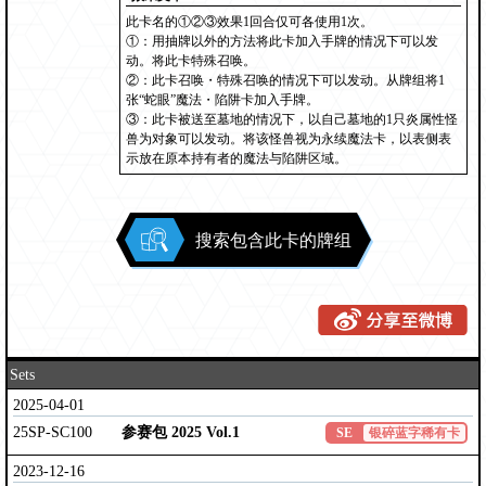
此卡名的①②③效果1回合仅可各使用1次。
①：用抽牌以外的方法将此卡加入手牌的情况下可以发
动。将此卡特殊召唤。
②：此卡召唤・特殊召唤的情况下可以发动。从牌组将1
张“蛇眼”魔法・陷阱卡加入手牌。
③：此卡被送至墓地的情况下，以自己墓地的1只炎属性怪
兽为对象可以发动。将该怪兽视为永续魔法卡，以表侧表
示放在原本持有者的魔法与陷阱区域。
搜索包含此卡的牌组
Sets
2025-04-01
25SP-SC100
参赛包 2025 Vol.1
SE
银碎蓝字稀有卡
2023-12-16