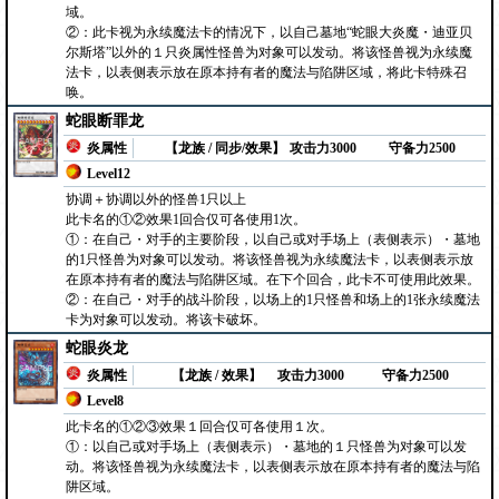
域。
②：此卡视为永续魔法卡的情况下，以自己墓地“蛇眼大炎魔・迪亚贝
尔斯塔”以外的１只炎属性怪兽为对象可以发动。将该怪兽视为永续魔
法卡，以表侧表示放在原本持有者的魔法与陷阱区域，将此卡特殊召
唤。
蛇眼断罪龙
炎属性
【龙族 / 同步/效果】
攻击力3000
守备力2500
Level12
协调＋协调以外的怪兽1只以上
此卡名的①②效果1回合仅可各使用1次。
①：在自己・对手的主要阶段，以自己或对手场上（表侧表示）・墓地
的1只怪兽为对象可以发动。将该怪兽视为永续魔法卡，以表侧表示放
在原本持有者的魔法与陷阱区域。在下个回合，此卡不可使用此效果。
②：在自己・对手的战斗阶段，以场上的1只怪兽和场上的1张永续魔法
卡为对象可以发动。将该卡破坏。
蛇眼炎龙
炎属性
【龙族 / 效果】
攻击力3000
守备力2500
Level8
此卡名的①②③效果１回合仅可各使用１次。
①：以自己或对手场上（表侧表示）・墓地的１只怪兽为对象可以发
动。将该怪兽视为永续魔法卡，以表侧表示放在原本持有者的魔法与陷
阱区域。