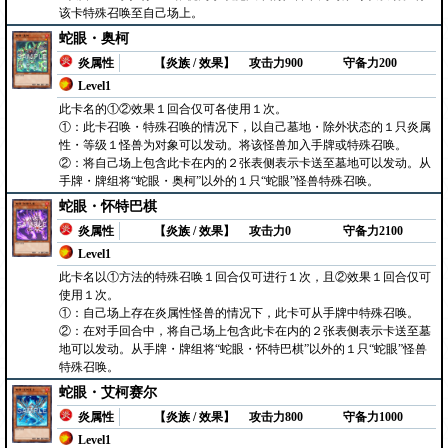
该卡特殊召唤至自己场上。
蛇眼・奥柯
炎属性
【炎族 / 效果】
攻击力900
守备力200
Level1
此卡名的①②效果１回合仅可各使用１次。
①：此卡召唤・特殊召唤的情况下，以自己墓地・除外状态的１只炎属
性・等级１怪兽为对象可以发动。将该怪兽加入手牌或特殊召唤。
②：将自己场上包含此卡在内的２张表侧表示卡送至墓地可以发动。从
手牌・牌组将“蛇眼・奥柯”以外的１只“蛇眼”怪兽特殊召唤。
蛇眼・怀特巴棋
炎属性
【炎族 / 效果】
攻击力0
守备力2100
Level1
此卡名以①方法的特殊召唤１回合仅可进行１次，且②效果１回合仅可
使用１次。
①：自己场上存在炎属性怪兽的情况下，此卡可从手牌中特殊召唤。
②：在对手回合中，将自己场上包含此卡在内的２张表侧表示卡送至墓
地可以发动。从手牌・牌组将“蛇眼・怀特巴棋”以外的１只“蛇眼”怪兽
特殊召唤。
蛇眼・艾柯赛尔
炎属性
【炎族 / 效果】
攻击力800
守备力1000
Level1