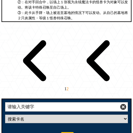
②：在对手回合中，以场上１张视为永续魔法卡的怪兽卡为对象可以发
动。将该卡特殊召唤至自己场上。
③：此卡从手牌・场上被送至墓地的情况下可以发动。从自己的墓地将
２只炎属性・等级１怪兽特殊召唤。
1
2