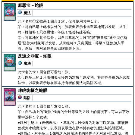
原罪宝－蛇眼
魔法
此卡名的①②效果１回合１次，仅可使用其中１个。
①：将自己场上此卡以外的１张表侧表示卡送至墓地可以发动。从手
牌・牌组将１只炎属性・等级１怪兽特殊召唤。
②：将墓地的此卡除外，以自己墓地的１只“蛇眼”怪兽或“迪亚贝尔斯
塔”怪兽为对象可以发动。从牌组将１只炎属性・等级１怪兽加入手
牌。然后，将对象怪兽放回牌组最下面。
反逆之罪宝－蛇眼
魔法
此卡名的卡１回合仅可发动１张。
①：以场上的１只表侧表示怪兽为对象可以发动。将该怪兽视为永续魔
法卡，以表侧表示放在原本持有者的魔法与陷阱区域。
睥睨统摄之蛇眼
陷阱
此卡名的卡１回合仅可发动１张。
①：自己场上的“蛇眼”怪兽的合计等级为２以上的情况下，可从以下效
果中选择１个发动。
●以对手场上（表侧表示）・墓地的１只怪兽为对象可以发动。将该怪
兽视为永续魔法卡，以表侧表示放在原本持有者的魔法与陷阱区域。
●以自己・对手场上１张视为永续魔法卡的怪兽卡为对象可以发动。将