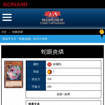
?
主页
»
蛇眼炎燐
简体字卡片「蛇眼炎燐」的卡片详情
蛇眼炎燐
属性
炎属性
等级
1
攻击力
700
守备力
200
炎族
/
效果
效果文本