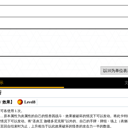
示
斯
/ 效果】
Level8
仅可各使用１次。
地，原本属性为炎属性的自己的怪兽因战斗・效果被破坏的情况下可以发动。将此卡特
情况下可以发动。将“圣炎王 迦楼多尼克斯”以外的、自己的手牌・牌组・场上（表
直至回合结束时为止，上升相当于以此效果破坏的怪兽的攻击力一半的数值。