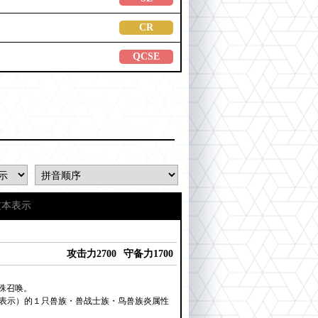
CR
QCSE
文本表示
攻击力2700
守备力1700
殊召唤。
侧表示）的１只兽族・兽战士族・鸟兽族炎属性