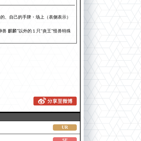
外的、自己的手牌・场上（表侧表示）
兽 麒麟”以外的１只“炎王”怪兽特殊
UR
SE