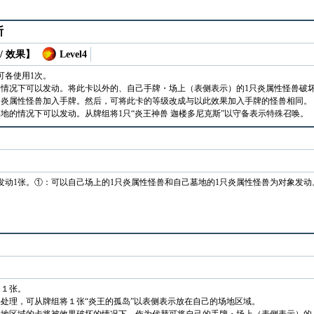
斯
/ 效果】
Level4
可各使用1次。
情况下可以发动。将此卡以外的、自己手牌・场上（表侧表示）的1只炎属性怪兽破坏，
的炎属性怪兽加入手牌。然后，可将此卡的等级改成与以此效果加入手牌的怪兽相同。
地的情况下可以发动。从牌组将1只“炎王神兽 迦楼多尼克斯”以守备表示特殊召唤。
发动1张。①：可以自己场上的1只炎属性怪兽和自己墓地的1只炎属性怪兽为对象发
动１张。
处理，可从牌组将１张“炎王的孤岛”以表侧表示放在自己的场地区域。