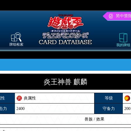
简中禁
牌组检索
我的牌组
炎王神兽 麒麟
属性
炎属性
等级
击力
2400
守备力
200
兽族
/
效果