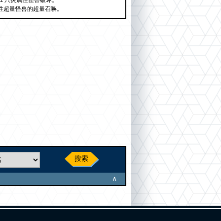
１只炎属性怪兽破坏。
性超量怪兽的超量召唤。
搜索
∧