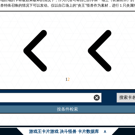
场地区域的卡将被效果破坏的情况下，作为代替可将自己的手牌・场上（表侧表示）的
兽特殊召唤的情况下可以发动。仅以自己场上的“炎王”怪兽作为素材，进行１只炎属
1
2
按条件检索
游戏王卡片游戏 决斗怪兽 卡片数据库
∧