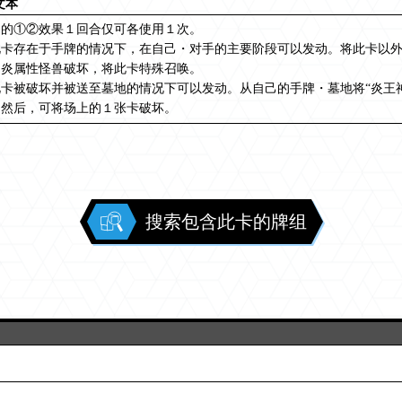
文本
名的①②效果１回合仅可各使用１次。
此卡存在于手牌的情况下，在自己・对手的主要阶段可以发动。将此卡以
只炎属性怪兽破坏，将此卡特殊召唤。
卡被破坏并被送至墓地的情况下可以发动。从自己的手牌・墓地将“炎王神
。然后，可将场上的１张卡破坏。
搜索包含此卡的牌组