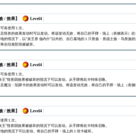
 / 效果】
Level4
仅可各使用１次。
，且怪兽的效果发动时可以发动。将该发动无效，将自己的手牌・场上（表侧表示）此
地的情况下，以“炎王兽 伽内什”以外的、自己墓地的１只兽族・兽战士族・鸟兽族
，将在结束阶段被破坏。
 / 效果】
Level4
仅可各使用１次。
炎王”怪兽因效果被破坏的情况下可以发动。从手牌将此卡特殊召唤。
，且魔法・陷阱卡的效果发动时可以发动。将该发动无效，将自己的手牌・场上（表侧
 / 效果】
Level4
可使用１次。
炎王”怪兽因效果被破坏的情况下可以发动。从手牌将此卡特殊召唤。
墓地的情况下可以发动。将自己的手牌・场上的１张卡破坏。