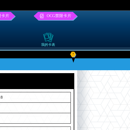
限卡片
OCG禁限卡片
我的卡表
?
8