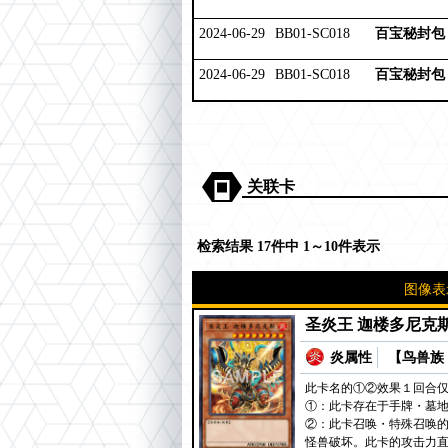
2024-06-29
BB01-SC018
百宝秘封包
2024-06-29
BB01-SC018
百宝秘封包
关联卡
检索结果 17件中 1～10件表示
图像表
圣炎王 迦楼多尼克
炎属性
【鸟兽族 
此卡名的①②效果１回合
①：此卡存在于手牌・墓
②：此卡召唤・特殊召唤的
怪兽破坏。此卡的攻击力