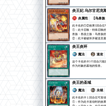
炎王妃 乌尔甘尼克
炎属性
【鸟兽族 
此卡名的①②效果1回合仅
①：此卡召唤・特殊召唤的
兽族・兽战士族・鸟兽族
②：此卡被破坏并被送至墓
炎王炎环
魔法
速攻
这个卡名的卡1个回合只能
作为对象的墓地的怪兽。
炎王的圣域
魔法
永续
此卡名的卡１回合仅可发
①：作为此卡发动时的效果