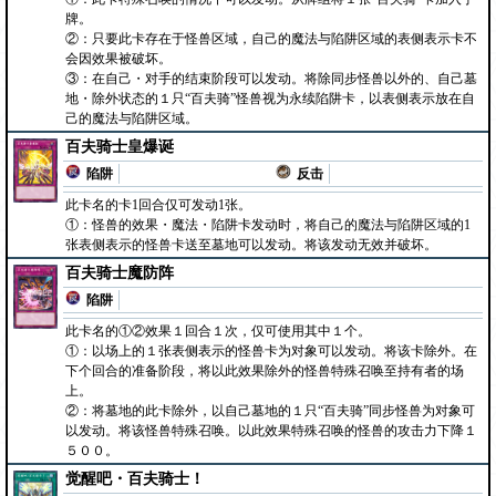
牌。
②：只要此卡存在于怪兽区域，自己的魔法与陷阱区域的表侧表示卡不
会因效果被破坏。
③：在自己・对手的结束阶段可以发动。将除同步怪兽以外的、自己墓
地・除外状态的１只“百夫骑”怪兽视为永续陷阱卡，以表侧表示放在自
己的魔法与陷阱区域。
百夫骑士皇爆诞
陷阱
反击
此卡名的卡1回合仅可发动1张。
①：怪兽的效果・魔法・陷阱卡发动时，将自己的魔法与陷阱区域的1
张表侧表示的怪兽卡送至墓地可以发动。将该发动无效并破坏。
百夫骑士魔防阵
陷阱
此卡名的①②效果１回合１次，仅可使用其中１个。
①：以场上的１张表侧表示的怪兽卡为对象可以发动。将该卡除外。在
下个回合的准备阶段，将以此效果除外的怪兽特殊召唤至持有者的场
上。
②：将墓地的此卡除外，以自己墓地的１只“百夫骑”同步怪兽为对象可
以发动。将该怪兽特殊召唤。以此效果特殊召唤的怪兽的攻击力下降１
５００。
觉醒吧・百夫骑士！