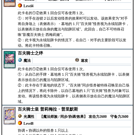
Level4
此卡名的①②效果１回合仅可各使用１次。
①：对手在连锁２以后发动怪兽的效果时可以发动。该效果变为“对手
将自身场上（表侧表示）・墓地的１只“百夫骑”怪兽视为永续陷阱卡，
以表侧表示放在自身的魔法与陷阱区域”。此回合，自己不可特殊召
唤“影魔百夫骑士 西梅莉娅”。
②：此卡视为永续陷阱卡的情况下，在自己・对手的主要阶段可以发
动。将此卡特殊召唤。
百夫骑士之绊
魔法
速攻
此卡名的①②效果１回合仅可各使用１次。
①：从自己的手牌・墓地将１只“百夫骑”怪兽视为永续陷阱卡，以表侧
表示放在自己的魔法与陷阱区域。
②：此卡存在于墓地的状态下，“百夫骑”同步怪兽被特殊召唤至自己场
上的情况下，将此卡除外，以自己墓地的１只“百夫骑”怪兽为对象可以
发动。将该怪兽视为永续陷阱卡，以表侧表示放在自己的魔法与陷阱区
域。
百夫骑士皇 普莉梅拉・普里默斯
光属性
【魔法师族 / 同步/协调/效果】
攻击力2600
守备力2600
Level8
协调＋协调以外的怪兽１只以上