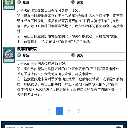
魔法
速攻
此卡名的①②效果１回合仅可各使用１次。
①：怪兽卡以表侧表示存在于自己的魔法与陷阱区域的情况下，宣言等
级４或８可以发动。将拥有所宣言等级的１只“百夫骑衍生物”（炎族・
暗・攻／守０）特殊召唤至自己场上。此衍生物不可作为融合・连接素
材。
②：在自己的主要阶段将墓地的此卡除外可以发动。从牌组将“觉醒
吧・百夫骑士！”以外的１张“百夫骑”卡送至墓地。
赎罪的徽纹
魔法
速攻
此卡名的卡１回合仅可发动１张。
①：将自己的魔法与陷阱区域的１张表侧表示的“百夫骑”怪兽卡除外，
以对手场上的１张卡为对象可以发动。将该卡除外。
②：被放置的此卡因对手所发动的效果，被破坏的情况下或被除外的情
况下可以发动。将自己的手牌・牌组・墓地・除外状态的２只“百夫
骑”怪兽视为永续陷阱卡，以表侧表示放在自己的魔法与陷阱区域（同
名卡最多１张）。
1
2