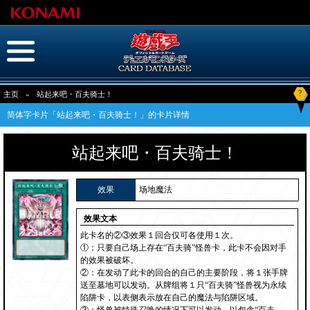
?
主页
»
站起来吧・百夫骑士！
简体字卡片「站起来吧・百夫骑士！」的卡片详情
站起来吧・百夫骑士！
效果
场地魔法
效果文本
此卡名的②③效果１回合仅可各使用１次。
①：只要自己场上存在“百夫骑”怪兽卡，此卡不会因对手
的效果被破坏。
②：在发动了此卡的回合的自己的主要阶段，将１张手牌
送至墓地可以发动。从牌组将１只“百夫骑”怪兽视为永续
陷阱卡，以表侧表示放在自己的魔法与陷阱区域。