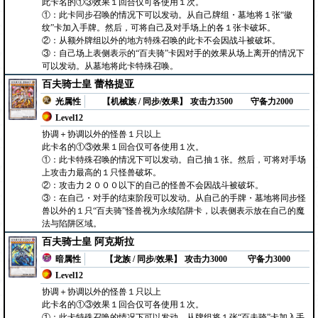
此卡名的①③效果１回合仅可各使用１次。
①：此卡同步召唤的情况下可以发动。从自己牌组・墓地将１张“徽
纹”卡加入手牌。然后，可将自己及对手场上的各１张卡破坏。
②：从额外牌组以外的地方特殊召唤的此卡不会因战斗被破坏。
③：自己场上表侧表示的“百夫骑”卡因对手的效果从场上离开的情况下
可以发动。从墓地将此卡特殊召唤。
百夫骑士皇 蕾格提亚
光属性
【机械族 / 同步/效果】
攻击力3500
守备力2000
Level12
协调＋协调以外的怪兽１只以上
此卡名的①③效果１回合仅可各使用１次。
①：此卡特殊召唤的情况下可以发动。自己抽１张。然后，可将对手场
上攻击力最高的１只怪兽破坏。
②：攻击力２０００以下的自己的怪兽不会因战斗被破坏。
③：在自己・对手的结束阶段可以发动。从自己的手牌・墓地将同步怪
兽以外的１只“百夫骑”怪兽视为永续陷阱卡，以表侧表示放在自己的魔
法与陷阱区域。
百夫骑士皇 阿克斯拉
暗属性
【龙族 / 同步/效果】
攻击力3000
守备力3000
Level12
协调＋协调以外的怪兽１只以上
此卡名的①③效果１回合仅可各使用１次。
①：此卡特殊召唤的情况下可以发动。从牌组将１张“百夫骑”卡加入手