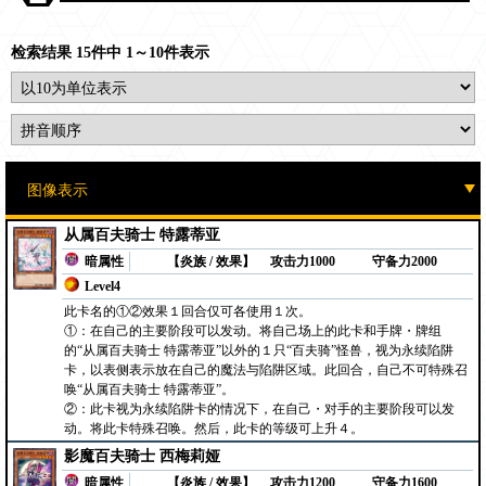
检索结果 15件中 1～10件表示
从属百夫骑士 特露蒂亚
暗属性
【炎族 / 效果】
攻击力1000
守备力2000
Level4
此卡名的①②效果１回合仅可各使用１次。
①：在自己的主要阶段可以发动。将自己场上的此卡和手牌・牌组
的“从属百夫骑士 特露蒂亚”以外的１只“百夫骑”怪兽，视为永续陷阱
卡，以表侧表示放在自己的魔法与陷阱区域。此回合，自己不可特殊召
唤“从属百夫骑士 特露蒂亚”。
②：此卡视为永续陷阱卡的情况下，在自己・对手的主要阶段可以发
动。将此卡特殊召唤。然后，此卡的等级可上升４。
影魔百夫骑士 西梅莉娅
暗属性
【炎族 / 效果】
攻击力1200
守备力1600