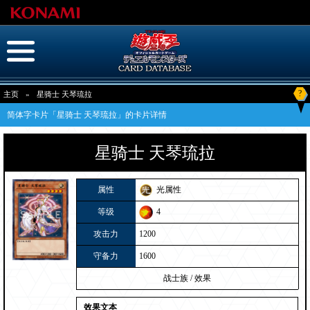
?
主页
»
星骑士 天琴琉拉
简体字卡片「星骑士 天琴琉拉」的卡片详情
星骑士 天琴琉拉
属性
光属性
等级
4
攻击力
1200
守备力
1600
战士族
/
效果
效果文本