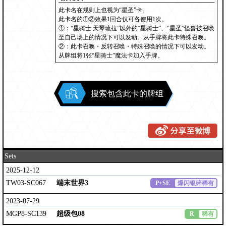
此卡名在规则上也视为“星圣”卡。
此卡名的①②效果1回合仅可各使用1次。
①：“星骑士 天琴琉拉”以外的“星骑士”、“星圣”怪兽被召唤
至自己场上的情况下可以发动。从手牌将此卡特殊召唤。
②：此卡召唤・反转召唤・特殊召唤的情况下可以发动。
从牌组将1张“星骑士”魔法卡加入手牌。
搜索包含此卡的牌组
Sets
2025-12-12
TW03-SC067
端末世界3
P+SE
爆闪银碎稀有
2023-07-29
MGP8-SC139
超级包08
R
稀有