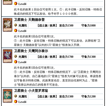
Level4
此卡名的效果１回合仅可使用１次。①：此卡召唤・反转召唤・特殊召
唤成功的情况下可以发动。给予对手１０００伤害。
卫星骑士 天鹅德奈普
光属性
【战士族 / 效果】
攻击力1500
守备力1000
Level4
此卡名的效果1回合仅可使用1次。
①：此卡召唤・反转召唤・特殊召唤的情况下可以发动。从牌组将“卫
星骑士 天鹅德奈普”以外的1只“星骑士”怪兽加入手牌。
卫星骑士 天鹰阿尔泰尔
光属性
【战士族 / 效果】
攻击力1700
守备力1300
Level4
此卡名的效果1回合仅可使用1次。
①：此卡召唤・反转召唤・特殊召唤的情况下，以“卫星骑士 天鹰阿尔
泰尔”以外的、自己墓地的1只“星骑士”怪兽为对象可以发动。将该怪兽
以守备表示特殊召唤。此效果发动后，直至回合结束时为止，“星骑
士”怪兽以外的自己的怪兽不可攻击。
卫星骑士 小犬普罗席翁
光属性
【战士族 / 效果】
攻击力1300
守备力1200
Level4