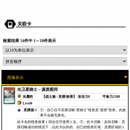
关联卡
检索结果 54件中 1～10件表示
光卫星骑士－源质图邦
光属性
【战士族 / 灵摆/效果】
攻击力0
守备力2100
Level4
灵摆值:1
①：自己仅可灵摆召唤“星骑士”怪兽及“源质”怪兽。此效
果不会被无效化。
此卡名的怪兽效果１回合仅可使用１次。①：此卡召唤・反转召唤・灵
摆召唤成功的情况下，以此卡以外的、自己的怪兽区域・灵摆区域的１