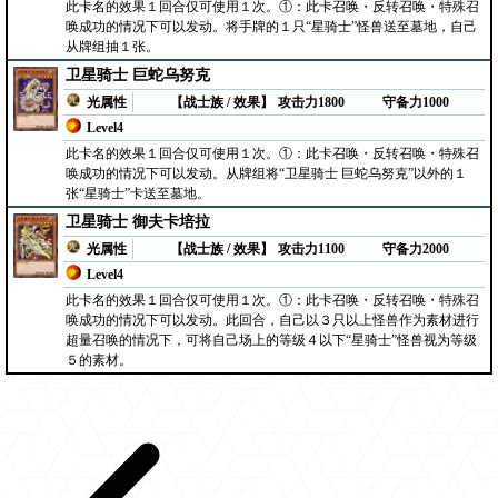
此卡名的效果１回合仅可使用１次。①：此卡召唤・反转召唤・特殊召
唤成功的情况下可以发动。将手牌的１只“星骑士”怪兽送至墓地，自己
从牌组抽１张。
卫星骑士 巨蛇乌努克
光属性
【战士族 / 效果】
攻击力1800
守备力1000
Level4
此卡名的效果１回合仅可使用１次。①：此卡召唤・反转召唤・特殊召
唤成功的情况下可以发动。从牌组将“卫星骑士 巨蛇乌努克”以外的１
张“星骑士”卡送至墓地。
卫星骑士 御夫卡培拉
光属性
【战士族 / 效果】
攻击力1100
守备力2000
Level4
此卡名的效果１回合仅可使用１次。①：此卡召唤・反转召唤・特殊召
唤成功的情况下可以发动。此回合，自己以３只以上怪兽作为素材进行
超量召唤的情况下，可将自己场上的等级４以下“星骑士”怪兽视为等级
５的素材。