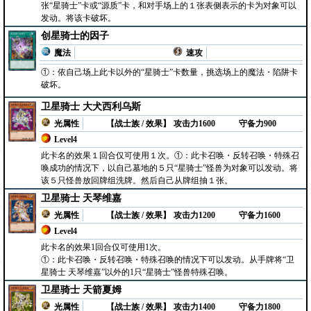
张“星骑士”卡或“源质”卡，和对手场上的１张表侧表示的卡为对象可以
发动。将该卡破坏。
创星骑士的因子
魔法
速攻
①：依自己场上此卡以外的“星骑士”卡数量，挑选场上的魔法・陷阱卡
破坏。
卫星骑士 大犬西利乌斯
光属性
【战士族 / 效果】
攻击力1600
守备力900
Level4
此卡名的效果１回合仅可使用１次。①：此卡召唤・反转召唤・特殊召
唤成功的情况下，以自己墓地的５只“星骑士”怪兽为对象可以发动。将
该５只怪兽放回牌组洗牌。然后自己从牌组抽１张。
卫星骑士 天琴维嘉
光属性
【战士族 / 效果】
攻击力1200
守备力1600
Level4
此卡名的效果1回合仅可使用1次。
①：此卡召唤・反转召唤・特殊召唤的情况下可以发动。从手牌将“卫
星骑士 天琴维嘉”以外的1只“星骑士”怪兽特殊召唤。
卫星骑士 天箭夏姆
光属性
【战士族 / 效果】
攻击力1400
守备力1800