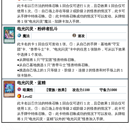
此卡名以①方法的特殊召唤１回合仅可进行１次，且②效果１回合仅可
使用１次。①：自己场上存在等级２或阶级２的怪兽的情况下，此卡可
从手牌中特殊召唤。②：此卡特殊召唤成功的情况下可以发动。从牌组
将１张“电光闪灵”魔法・陷阱卡加入手牌。
电光闪灵・粉碎者乱斗
魔法
速攻
此卡名的卡１回合仅可发动１张。①：从自己的手牌・墓地将“守宝
团”卡、“兽带斗士”卡、“电光闪灵”卡中的任意１张除外，可从以下效果
中选择１个发动。
●从牌组将１只“守宝团”怪兽特殊召唤。
●从自己墓地挑选１只“兽带斗士”怪兽特殊召唤。
●挑选自己场上的１只等级２・阶级２・连接２的怪兽和对手场上的１
张卡除外。
电光闪灵・蓝精
暗属性
【雷族 / 效果】
攻击力1100
守备力1000
Level2
此卡名以①方法的特殊召唤１回合仅可进行１次，且②效果１回合仅可
使用１次。①：自己场上存在等级２或阶级２的怪兽的情况下，此卡可
从手牌中特殊召唤。②：此卡特殊召唤成功的情况下可以发动。从牌组
将１只“电光闪灵・蓝精”以外的“电光闪灵”怪兽加入手牌。