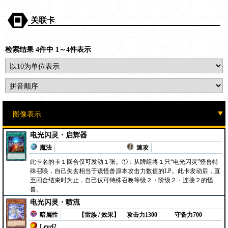
关联卡
检索结果 4件中 1～4件表示
电光闪灵・启辉器
魔法
速攻
此卡名的卡１回合仅可发动１张。①：从牌组将１只“电光闪灵”怪兽特
殊召唤，自己失去相当于该怪兽原本攻击力数值的LP。此卡发动后，直
至回合结束时为止，自己仅可特殊召唤等级２・阶级２・连接２的怪
兽。
电光闪灵・喷流
暗属性
【雷族 / 效果】
攻击力1300
守备力700
Level2