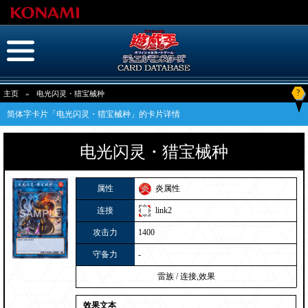
?
主页
»
电光闪灵・猎宝械种
简体字卡片「电光闪灵・猎宝械种」的卡片详情
电光闪灵・猎宝械种
属性
炎属性
连接
link2
攻击力
1400
守备力
-
雷族
/
连接,效果
效果文本