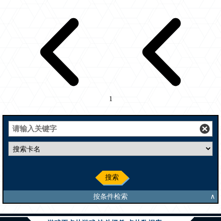
1
搜索
按条件检索
∧