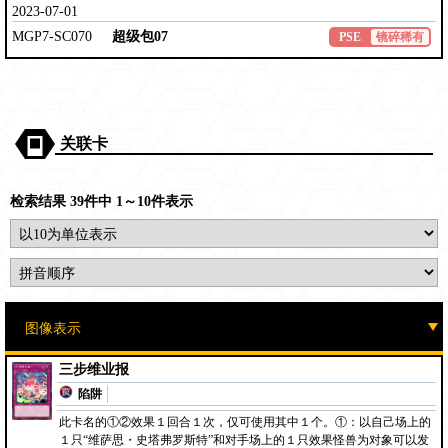
2023-07-01
MGP7-SC070
超级包07
PSE
镜碎稀有
关联卡
检索结果 39件中 1～10件表示
三步维业报
陷阱
此卡名的①②效果１回合１次，仅可使用其中１个。①：以自己场上的
１只“维萨思・史塔弗罗斯特”和对手场上的１只效果怪兽为对象可以发