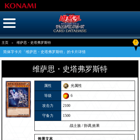
?
主页
»
维萨思・史塔弗罗斯特
简体字卡片「维萨思・史塔弗罗斯特」的卡片详情
维萨思・史塔弗罗斯特
属性
光属性
等级
6
攻击力
2100
守备力
1500
战士族
/
协调,效果
效果文本