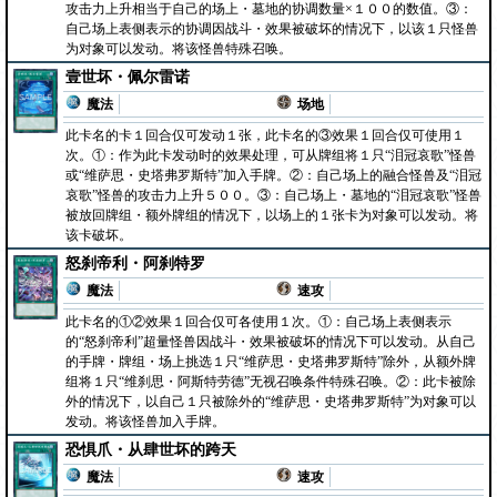
攻击力上升相当于自己的场上・墓地的协调数量×１００的数值。③：
自己场上表侧表示的协调因战斗・效果被破坏的情况下，以该１只怪兽
为对象可以发动。将该怪兽特殊召唤。
壹世坏・佩尔雷诺
魔法
场地
此卡名的卡１回合仅可发动１张，此卡名的③效果１回合仅可使用１
次。①：作为此卡发动时的效果处理，可从牌组将１只“泪冠哀歌”怪兽
或“维萨思・史塔弗罗斯特”加入手牌。②：自己场上的融合怪兽及“泪冠
哀歌”怪兽的攻击力上升５００。③：自己场上・墓地的“泪冠哀歌”怪兽
被放回牌组・额外牌组的情况下，以场上的１张卡为对象可以发动。将
该卡破坏。
怒刹帝利・阿刹特罗
魔法
速攻
此卡名的①②效果１回合仅可各使用１次。①：自己场上表侧表示
的“怒刹帝利”超量怪兽因战斗・效果被破坏的情况下可以发动。从自己
的手牌・牌组・场上挑选１只“维萨思・史塔弗罗斯特”除外，从额外牌
组将１只“维刹思・阿斯特劳德”无视召唤条件特殊召唤。②：此卡被除
外的情况下，以自己１只被除外的“维萨思・史塔弗罗斯特”为对象可以
发动。将该怪兽加入手牌。
恐惧爪・从肆世坏的跨天
魔法
速攻