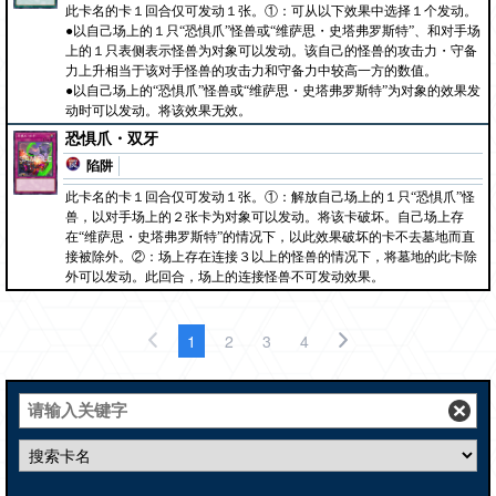
此卡名的卡１回合仅可发动１张。①：可从以下效果中选择１个发动。
●以自己场上的１只“恐惧爪”怪兽或“维萨思・史塔弗罗斯特”、和对手场
上的１只表侧表示怪兽为对象可以发动。该自己的怪兽的攻击力・守备
力上升相当于该对手怪兽的攻击力和守备力中较高一方的数值。
●以自己场上的“恐惧爪”怪兽或“维萨思・史塔弗罗斯特”为对象的效果发
动时可以发动。将该效果无效。
恐惧爪・双牙
陷阱
此卡名的卡１回合仅可发动１张。①：解放自己场上的１只“恐惧爪”怪
兽，以对手场上的２张卡为对象可以发动。将该卡破坏。自己场上存
在“维萨思・史塔弗罗斯特”的情况下，以此效果破坏的卡不去墓地而直
接被除外。②：场上存在连接３以上的怪兽的情况下，将墓地的此卡除
外可以发动。此回合，场上的连接怪兽不可发动效果。
1
2
3
4