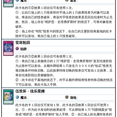
魔法
速攻
此卡名的①②效果１回合仅可各使用１次。
①：以自己场上的１只怪兽和对手场上的１只效果怪兽为对象可以发
动。将该自己的怪兽破坏，将该对手怪兽的效果直至回合结束时为止无
效。然后，场上存在“维萨思・史塔弗罗斯特”的情况下，可将对象怪兽
破坏。
②：场上存在“韦陀”怪兽卡的情况下，在自己的主要阶段将墓地的此卡
除外可以发动。将自己场上的１只怪兽破坏。
世坏轮回
陷阱
此卡名的①②效果１回合仅可各使用１次。
①：将自己场上表侧表示的１只“维萨思・史塔弗罗斯特”直至结束阶段
为止除外可以发动。从额外牌组将１只攻击力３０００的“哈忒”怪兽无
视召唤条件特殊召唤。以此效果特殊召唤的怪兽仅可发动１次效果，且
将在结束阶段以里侧被除外。
②：此卡存在于墓地的状态下，对手从额外牌组将怪兽特殊召唤的情况
下可以发动。将此卡加入手牌。
伍世坏・佳乐里姆
魔法
场地
此卡名的卡１回合仅可发动１张，此卡名的③效果１回合仅可使用１
次。①：作为此卡发动时的效果处理，可从牌组将１只“玛那桃圆乡”怪
兽或“维萨思・史塔弗罗斯特”加入手牌。②：自己场上的光属性怪兽的