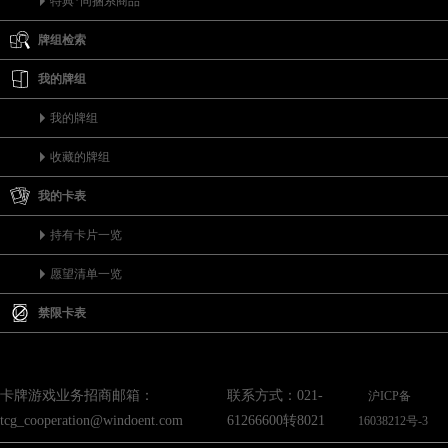
特典*同捆系商品
牌组检索
我的牌组
我的牌组
收藏的牌组
我的卡表
持有卡片一览
愿望清单一览
禁限卡表
卡牌游戏业务招商邮箱：
联系方式：021-
沪ICP备
tcg_cooperation@windoent.com
61266600转8021
16038212号-3