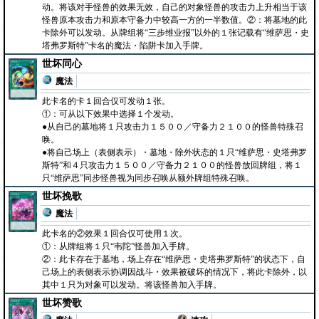
动。将该对手怪兽的效果无效，自己的对象怪兽的攻击力上升相当于该
怪兽原本攻击力和原本守备力中较高一方的一半数值。②：将墓地的此
卡除外可以发动。从牌组将“三步维业报”以外的１张记载有“维萨思・史
塔弗罗斯特”卡名的魔法・陷阱卡加入手牌。
世坏同心
魔法
此卡名的卡１回合仅可发动１张。
①：可从以下效果中选择１个发动。
●从自己的墓地将１只攻击力１５００／守备力２１００的怪兽特殊召
唤。
●将自己场上（表侧表示）・墓地・除外状态的１只“维萨思・史塔弗罗
斯特”和４只攻击力１５００／守备力２１００的怪兽放回牌组，将１
只“维萨思”同步怪兽视为同步召唤从额外牌组特殊召唤。
世坏挽歌
魔法
此卡名的②效果１回合仅可使用１次。
①：从牌组将１只“韦陀”怪兽加入手牌。
②：此卡存在于墓地，场上存在“维萨思・史塔弗罗斯特”的状态下，自
己场上的表侧表示协调因战斗・效果被破坏的情况下，将此卡除外，以
其中１只为对象可以发动。将该怪兽加入手牌。
世坏赞歌