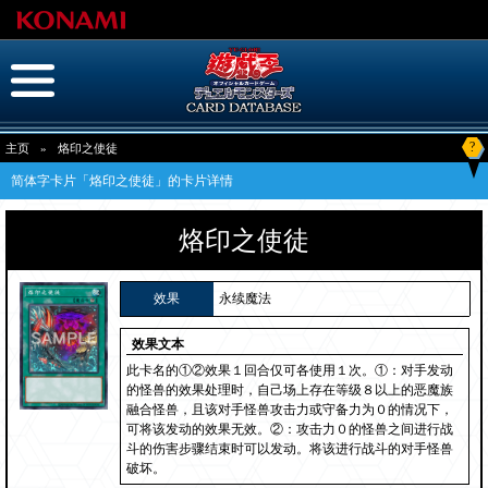
?
主页
»
烙印之使徒
简体字卡片「烙印之使徒」的卡片详情
烙印之使徒
效果
永续魔法
效果文本
此卡名的①②效果１回合仅可各使用１次。①：对手发动
的怪兽的效果处理时，自己场上存在等级８以上的恶魔族
融合怪兽，且该对手怪兽攻击力或守备力为０的情况下，
可将该发动的效果无效。②：攻击力０的怪兽之间进行战
斗的伤害步骤结束时可以发动。将该进行战斗的对手怪兽
破坏。