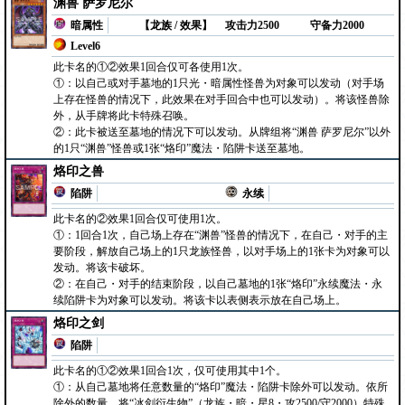
渊兽 萨罗尼尔
暗属性
【龙族 / 效果】
攻击力2500
守备力2000
Level6
此卡名的①②效果1回合仅可各使用1次。
①：以自己或对手墓地的1只光・暗属性怪兽为对象可以发动（对手场
上存在怪兽的情况下，此效果在对手回合中也可以发动）。将该怪兽除
外，从手牌将此卡特殊召唤。
②：此卡被送至墓地的情况下可以发动。从牌组将“渊兽 萨罗尼尔”以外
的1只“渊兽”怪兽或1张“烙印”魔法・陷阱卡送至墓地。
烙印之兽
陷阱
永续
此卡名的②效果1回合仅可使用1次。
①：1回合1次，自己场上存在“渊兽”怪兽的情况下，在自己・对手的主
要阶段，解放自己场上的1只龙族怪兽，以对手场上的1张卡为对象可以
发动。将该卡破坏。
②：在自己・对手的结束阶段，以自己墓地的1张“烙印”永续魔法・永
续陷阱卡为对象可以发动。将该卡以表侧表示放在自己场上。
烙印之剑
陷阱
此卡名的①②效果1回合1次，仅可使用其中1个。
①：从自己墓地将任意数量的“烙印”魔法・陷阱卡除外可以发动。依所
除外的数量，将“冰剑衍生物”（龙族・暗・星8・攻2500/守2000）特殊