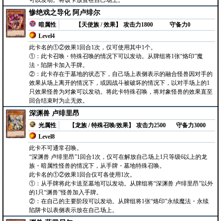
可以发动。将该卡放置在自己场上。
惨绝戏之导化 阿卢绯尔
暗属性
【天使族 / 效果】
攻击力1800
守备力0
Level4
此卡名的①②效果1回合1次，仅可使用其中1个。
①：此卡召唤・特殊召唤的情况下可以发动。从牌组将1张“烙印”魔
法・陷阱卡加入手牌。
②：此卡存在于墓地的状态下，自己场上表侧表示的融合怪兽因对手的
效果从场上离开的情况下，或因战斗被破坏的情况下，以对手场上的1
只效果怪兽为对象可以发动。将此卡特殊召唤，将对象怪兽的效果直至
回合结束时为止无效。
深渊兽 卢绯里昂
光属性
【龙族 / 特殊召唤/效果】
攻击力2500
守备力3000
Level8
此卡不可通常召唤。
“深渊兽 卢绯里昂”1回合1次，仅可在解放自己场上1只等级6以上的龙
族・暗属性怪兽的情况下，从手牌・墓地特殊召唤。
此卡名的①②效果1回合仅可各使用1次。
①：从手牌将此卡送至墓地可以发动。从牌组将“深渊兽 卢绯里昂”以外
的1只“渊兽”怪兽加入手牌。
②：在自己的主要阶段可以发动。从牌组将1张“烙印”永续魔法・永续
陷阱卡以表侧表示放在自己场上。