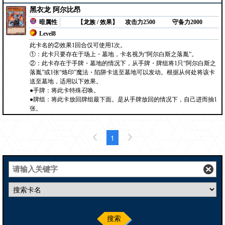
黑衣龙 阿尔比昂
暗属性
【龙族 / 效果】
攻击力2500
守备力2000
Level8
此卡名的②效果1回合仅可使用1次。
①：此卡只要存在于场上・墓地，卡名视为“阿尔白斯之落胤”。
②：此卡存在于手牌・墓地的情况下，从手牌・牌组将1只“阿尔白斯之
落胤”或1张“烙印”魔法・陷阱卡送至墓地可以发动。根据从何处将该卡
送至墓地，适用以下效果。
●手牌：将此卡特殊召唤。
●牌组：将此卡放回牌组最下面。是从手牌放回的情况下，自己进而抽1
张。
1
搜索