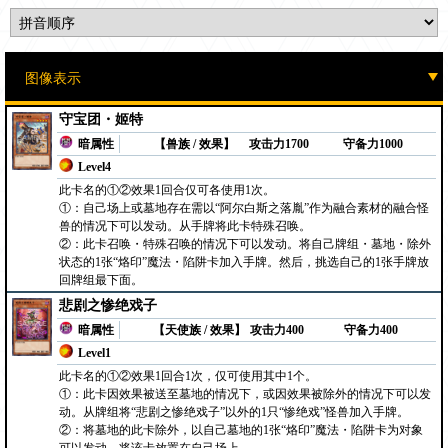
守宝团・姬特
暗属性
【兽族 / 效果】
攻击力1700
守备力1000
Level4
此卡名的①②效果1回合仅可各使用1次。
①：自己场上或墓地存在需以“阿尔白斯之落胤”作为融合素材的融合怪
兽的情况下可以发动。从手牌将此卡特殊召唤。
②：此卡召唤・特殊召唤的情况下可以发动。将自己牌组・墓地・除外
状态的1张“烙印”魔法・陷阱卡加入手牌。然后，挑选自己的1张手牌放
回牌组最下面。
悲剧之惨绝戏子
暗属性
【天使族 / 效果】
攻击力400
守备力400
Level1
此卡名的①②效果1回合1次，仅可使用其中1个。
①：此卡因效果被送至墓地的情况下，或因效果被除外的情况下可以发
动。从牌组将“悲剧之惨绝戏子”以外的1只“惨绝戏”怪兽加入手牌。
②：将墓地的此卡除外，以自己墓地的1张“烙印”魔法・陷阱卡为对象