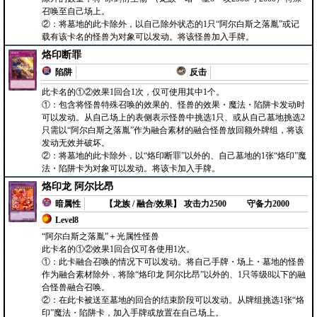
召唤至自己场上。
②：将墓地的此卡除外，以自己除外状态的1只“阿尔白斯之落胤”或记
载有该卡名的怪兽为对象可以发动。将该怪兽加入手牌。
烙印断罪
陷阱
反击
此卡名的①②效果1回合1次，仅可使用其中1个。
①：包含将怪兽特殊召唤的效果的、怪兽的效果・魔法・陷阱卡发动时
可以发动。从自己场上的表侧表示怪兽中挑选1只、或从自己墓地挑选2
只需以“阿尔白斯之落胤”作为融合素材的融合怪兽放回额外牌组，将该
发动无效并破坏。
②：将墓地的此卡除外，以“烙印断罪”以外的、自己墓地的1张“烙印”魔
法・陷阱卡为对象可以发动。将该卡加入手牌。
烙印龙 阿尔比昂
暗属性
【龙族 / 融合/效果】
攻击力2500
守备力2000
Level8
“阿尔白斯之落胤”＋光属性怪兽
此卡名的①②效果1回合仅可各使用1次。
①：此卡融合召唤的情况下可以发动。将自己手牌・场上・墓地的怪兽
作为融合素材除外，将除“烙印龙 阿尔比昂”以外的、1只等级8以下的融
合怪兽融合召唤。
②：在此卡被送至墓地的回合的结束阶段可以发动。从牌组挑选1张“烙
印”魔法・陷阱卡，加入手牌或放置在自己场上。