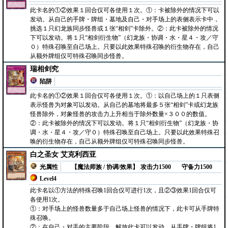
此卡名的①②效果１回合仅可各使用１次。①：卡被除外的情况下可以
发动。从自己的手牌・牌组・墓地及自己・对手场上的表侧表示卡中，
挑选１只幻龙族同步怪兽或１张“相剑”卡除外。②：此卡被除外的情况
下可以发动。将１只“相剑衍生物”（幻龙族・协调・水・星４・攻／守
０）特殊召唤至自己场上。只要以此效果特殊召唤的衍生物存在，自己
从额外牌组仅可特殊召唤同步怪兽。
瑞相剑究
陷阱
此卡名的①②效果１回合仅可各使用１次。①：以自己场上的１只表侧
表示怪兽为对象可以发动。从自己的墓地将最多５张“相剑”卡或幻龙族
怪兽除外，对象怪兽的攻击力上升相当于除外数量×３００的数值。
②：此卡被除外的情况下可以发动。将１只“相剑衍生物”（幻龙族・协
调・水・星４・攻／守０）特殊召唤至自己场上。只要以此效果特殊召
唤的衍生物存在，自己从额外牌组仅可特殊召唤同步怪兽。
白之圣女 艾克利西亚
光属性
【魔法师族 / 协调/效果】
攻击力1500
守备力1500
Level4
此卡名以①方法的特殊召唤1回合仅可进行1次，且②③效果1回合仅可
各使用1次。
①：对手场上的怪兽数量多于自己场上怪兽的情况下，此卡可从手牌特
殊召唤。
②：在自己・对手的主要阶段，解放此卡可以发动。从手牌・牌组将1