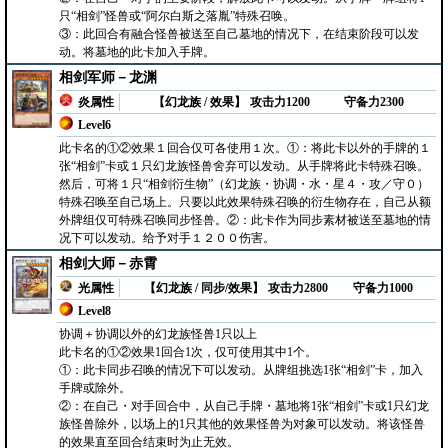
只“相剑”怪兽或“阿尔白斯之落胤”特殊召唤。
③：此回合有融合怪兽被送至自己墓地的情况下，在结束阶段可以发
动。将墓地的此卡加入手牌。
相剑军师－龙渊
炎属性
【幻龙族 / 效果】
攻击力1200
守备力2300
Level6
此卡名的①②效果１回合仅可各使用１次。①：将此卡以外的手牌的１
张“相剑”卡或１只幻龙族怪兽舍弃可以发动。从手牌将此卡特殊召唤。
然后，可将１只“相剑衍生物”（幻龙族・协调・水・星４・攻／守０）
特殊召唤至自己场上。只要以此效果特殊召唤的衍生物存在，自己从额
外牌组仅可特殊召唤同步怪兽。②：此卡作为同步素材被送至墓地的情
况下可以发动。给予对手１２００伤害。
相剑大师－赤霄
光属性
【幻龙族 / 同步/效果】
攻击力2800
守备力1000
Level8
协调＋协调以外的幻龙族怪兽1只以上
此卡名的①②效果1回合1次，仅可使用其中1个。
①：此卡同步召唤的情况下可以发动。从牌组挑选1张“相剑”卡，加入
手牌或除外。
②：在自己・对手回合中，从自己手牌・墓地将1张“相剑”卡或1只幻龙
族怪兽除外，以场上的1只其他的效果怪兽为对象可以发动。将该怪兽
的效果直至回合结束时为止无效。