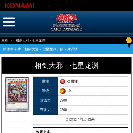
?
主页
»
相剑大邪－七星龙渊
简体字卡片「相剑大邪－七星龙渊」的卡片详情
相剑大邪－七星龙渊
属性
炎属性
等级
10
攻击力
2900
守备力
2300
幻龙族
/
同步,效果
效果文本