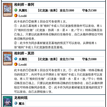
相剑师－泰阿
风属性
【幻龙族 / 效果】
攻击力1800
守备力1500
Level4
此卡名的①②效果１回合仅可各使用１次。
①：从自己墓地将１张“相剑”卡或１只幻龙族怪兽除外可以发动。将１
只“相剑衍生物”（幻龙族・协调・水・星４・攻／守０）特殊召唤至自
己场上。只要以此效果特殊召唤的衍生物存在，自己从额外牌组仅可特
殊召唤同步怪兽。
②：此卡作为同步素材被送至墓地的情况下可以发动。从牌组将１
张“相剑”卡或１只幻龙族怪兽送至墓地。
相剑师－莫邪
水属性
【幻龙族 / 效果】
攻击力1700
守备力1800
Level4
此卡名的①②效果１回合仅可各使用１次。①：此卡召唤・特殊召唤成
功的情况下，向对手出示手牌的１张“相剑”卡或１只幻龙族怪兽可以发
动。将１只“相剑衍生物”（幻龙族・协调・水・星４・攻／守０）特殊
召唤至自己场上。只要以此效果特殊召唤的衍生物存在，自己从额外牌
组仅可特殊召唤同步怪兽。②：此卡作为同步素材被送至墓地的情况下
可以发动。自己从牌组抽１张。
龙相剑现
魔法