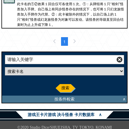
此卡名的①②效果１回合仅可各使用１次。①：从牌组将１只“相剑”怪
兽加入手牌。自己场上有同步怪兽存在的情况下，也可将１只幻龙族怪
兽加入手牌作为代替。②：此卡被除外的情况下，以自己场上的１
只“相剑”怪兽或幻龙族怪兽为对象可以发动。该怪兽的等级直至回合结
束时为止上升或下降１。
1
搜索
按条件检索
∧
游戏王卡片游戏 决斗怪兽 卡片数据库
∧
©2020 Studio Dice/SHUEISHA, TV TOKYO, KONAMI