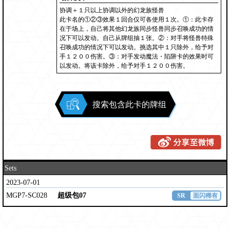
协调＋１只以上协调以外的幻龙族怪兽
此卡名的①②③效果１回合仅可各使用１次。①：此卡存
在于场上，自己将其他幻龙族同步怪兽同步召唤成功的情
况下可以发动。自己从牌组抽１张。②：对手将怪兽特殊
召唤成功的情况下可以发动。挑选其中１只除外，给予对
手１２００伤害。③：对手发动魔法・陷阱卡的效果时可
以发动。将该卡除外，给予对手１２００伤害。
搜索包含此卡的牌组
Sets
2023-07-01
MGP7-SC028
超级包07
SR
面闪稀有