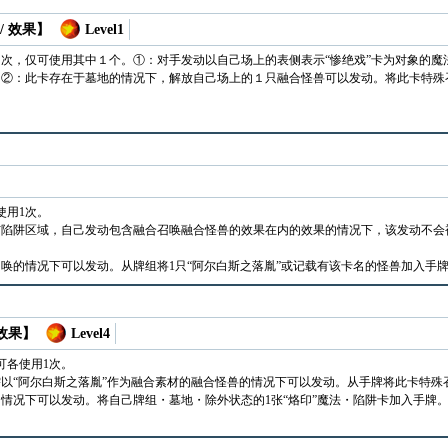
/ 效果】
Level1
次，仅可使用其中１个。①：对手发动以自己场上的表侧表示“惨绝戏”卡为对象的魔
。②：此卡存在于墓地的情况下，解放自己场上的１只融合怪兽可以发动。将此卡特殊
使用1次。
与陷阱区域，自己发动包含融合召唤融合怪兽的效果在内的效果的情况下，该发动不会
。
唤的情况下可以发动。从牌组将1只“阿尔白斯之落胤”或记载有该卡名的怪兽加入手
 效果】
Level4
可各使用1次。
以“阿尔白斯之落胤”作为融合素材的融合怪兽的情况下可以发动。从手牌将此卡特殊
情况下可以发动。将自己牌组・墓地・除外状态的1张“烙印”魔法・陷阱卡加入手牌