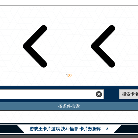
1
2
3
按条件检索
游戏王卡片游戏 决斗怪兽 卡片数据库
∧