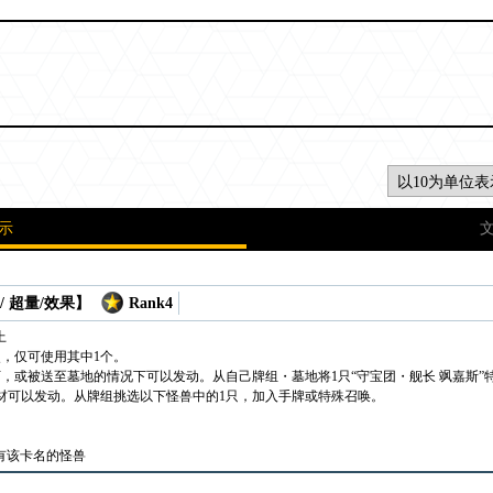
示
/ 超量/效果】
Rank4
上
次，仅可使用其中1个。
，或被送至墓地的情况下可以发动。从自己牌组・墓地将1只“守宝团・舰长 飒嘉斯”
材可以发动。从牌组挑选以下怪兽中的1只，加入手牌或特殊召唤。
载有该卡名的怪兽