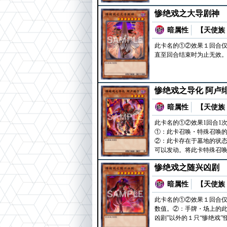
惨绝戏之大导剧神
暗属性
【天使族 
此卡名的①②效果１回合
直至回合结束时为止无效
惨绝戏之导化 阿卢
暗属性
【天使族 
此卡名的①②效果1回合1
①：此卡召唤・特殊召唤的
②：此卡存在于墓地的状态
可以发动。将此卡特殊召
惨绝戏之随兴凶剧
暗属性
【天使族 
此卡名的①②效果１回合
数值。②：手牌・场上的此
凶剧”以外的１只“惨绝戏