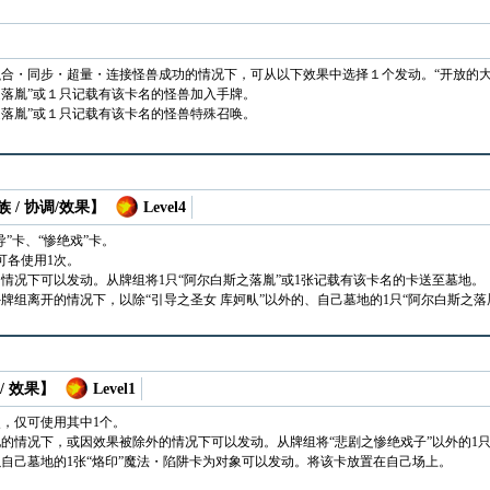
合・同步・超量・连接怪兽成功的情况下，可从以下效果中选择１个发动。“开放的大
之落胤”或１只记载有该卡名的怪兽加入手牌。
之落胤”或１只记载有该卡名的怪兽特殊召唤。
 / 协调/效果】
Level4
”卡、“惨绝戏”卡。
可各使用1次。
情况下可以发动。从牌组将1只“阿尔白斯之落胤”或1张记载有该卡名的卡送至墓地。
牌组离开的情况下，以除“引导之圣女 库妸㽗”以外的、自己墓地的1只“阿尔白斯之
/ 效果】
Level1
次，仅可使用其中1个。
的情况下，或因效果被除外的情况下可以发动。从牌组将“悲剧之惨绝戏子”以外的1只
自己墓地的1张“烙印”魔法・陷阱卡为对象可以发动。将该卡放置在自己场上。