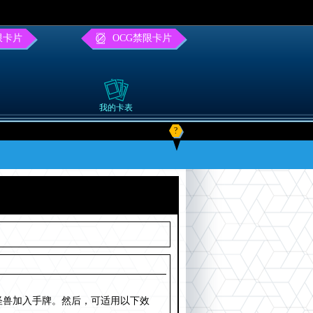
限卡片
OCG禁限卡片
我的卡表
?
该怪兽加入手牌。然后，可适用以下效