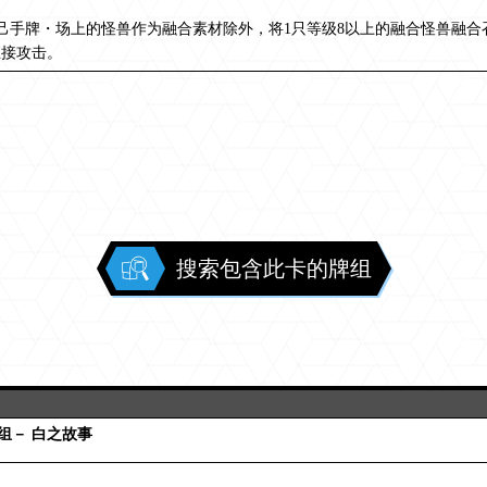
自己手牌・场上的怪兽作为融合素材除外，将1只等级8以上的融合怪兽融
直接攻击。
搜索包含此卡的牌组
组－ 白之故事