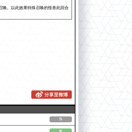
合召唤。以此效果特殊召唤的怪兽此回合
N
R