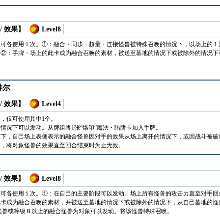
/ 效果】
Level8
仅可各使用１次。①：融合・同步・超量・连接怪兽被特殊召唤的情况下，以场上的１
。②：手牌・场上的此卡成为融合召唤的素材，被送至墓地的情况下或被除外的情况下
绯尔
/ 效果】
Level4
次，仅可使用其中1个。
情况下可以发动。从牌组将1张“烙印”魔法・陷阱卡加入手牌。
下，自己场上表侧表示的融合怪兽因对手的效果从场上离开的情况下，或因战斗被破
唤，将对象怪兽的效果直至回合结束时为止无效。
/ 效果】
Level8
仅可各使用１次。①：在自己的主要阶段可以发动。场上所有怪兽的攻击力直至对手回
卡成为融合召唤的素材，并被送至墓地的情况下或被除外的情况下，从自己墓地的怪
”怪兽或等级８以上的融合怪兽为对象可以发动。将该怪兽特殊召唤。