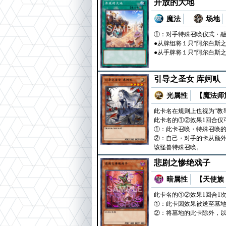
开放的大地
魔法
场地
①：对手特殊召唤仪式・融
●从牌组将１只“阿尔白斯
●从手牌将１只“阿尔白斯
引导之圣女 库妸㽗
光属性
【魔法师族
此卡名在规则上也视为“教导
此卡名的①②效果1回合仅
①：此卡召唤・特殊召唤的
②：自己・对手的卡从额外
该怪兽特殊召唤。
悲剧之惨绝戏子
暗属性
【天使族 
此卡名的①②效果1回合1
①：此卡因效果被送至墓地
②：将墓地的此卡除外，以