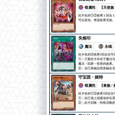
暗属性
【天使族 
此卡名的①②效果１回合１
可以发动。将该效果无效
失烙印
魔法
永续
此卡名的②效果1回合仅可
①：只要此卡存在于魔法
魔法・陷阱・怪兽的效果
②：自己将融合怪兽融合召
守宝团・姬特
暗属性
【兽族 /
此卡名的①②效果1回合仅
①：自己场上或墓地存在需
②：此卡召唤・特殊召唤的