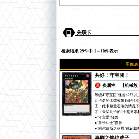
关联卡
检索结果 29件中 1～10件表示
图像表
共好！守宝团！
炎属性
【机械族 
等级4“守宝团”怪兽×2只以
此卡名的①②效果1回合1
①：此卡超量召唤的情况下
②：去除此卡的2个超量素
●“守宝团”怪兽
●“兽带斗士”怪兽
●“阿尔白斯之落胤”或记
喜剧之惨绝戏子