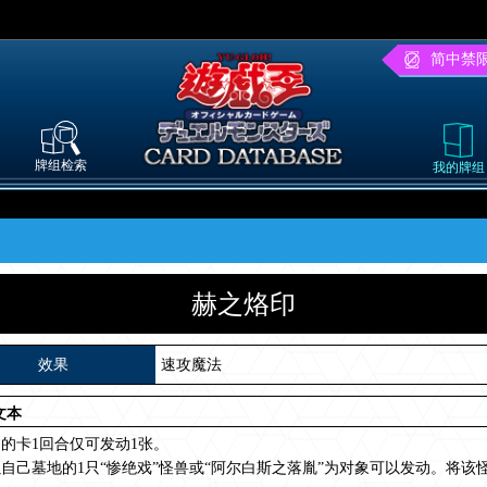
简中禁
牌组检索
我的牌组
赫之烙印
效果
速攻魔法
文本
的卡1回合仅可发动1张。
自己墓地的1只“惨绝戏”怪兽或“阿尔白斯之落胤”为对象可以发动。将