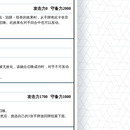
攻击力0
守备力2000
法・陷阱・怪兽的效果时，从手牌将此卡舍弃
召唤。此效果在对手回合中也可以发动。
被无效化，该融合召唤成功时，对手不可发动
牌。
攻击力1700
守备力1000
召唤。
。然后，挑选自己的1张手牌放回牌组最下面。