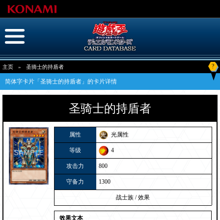
?
主页
»
圣骑士的持盾者
简体字卡片「圣骑士的持盾者」的卡片详情
圣骑士的持盾者
属性
光属性
等级
4
攻击力
800
守备力
1300
战士族
/
效果
效果文本