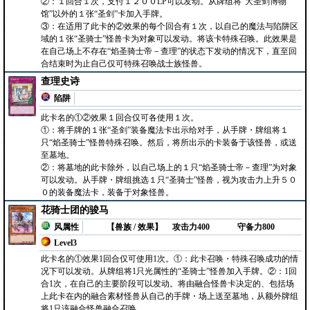
②：１回合１次，支付１２００LP可以发动。从牌组将“大圣剑博物
馆”以外的１张“圣剑”卡加入手牌。
③：在适用了此卡的②效果的每个回合有１次，以自己的魔法与陷阱区
域的１张“圣骑士”怪兽卡为对象可以发动。将该卡特殊召唤。此效果是
在自己场上不存在“焰圣骑士帝－查理”的状态下发动的情况下，直至回
合结束时为止自己仅可特殊召唤战士族怪兽。
查理史诗
陷阱
此卡名的①②效果１回合仅可各使用１次。
①：将手牌的１张“圣剑”装备魔法卡出示给对手，从手牌・牌组将１
只“焰圣骑士”怪兽特殊召唤。然后，将所出示的卡装备于该怪兽，或送
至墓地。
②：将墓地的此卡除外，以自己场上的１只“焰圣骑士帝－查理”为对象
可以发动。从手牌・牌组挑选１只“圣骑士”怪兽，视为攻击力上升５０
０的装备魔法卡，装备于对象怪兽。
花骑士团的骏马
风属性
【兽族 / 效果】
攻击力400
守备力800
Level3
此卡名的①效果1回合仅可使用1次。①：此卡召唤・特殊召唤成功的情
况下可以发动。从牌组将1只光属性的“圣骑士”怪兽加入手牌。②：1回
合1次，在自己的主要阶段可以发动。将由融合怪兽卡决定的、包括场
上此卡在内的融合素材怪兽从自己的手牌・场上送至墓地，从额外牌组
将1只该融合怪兽融合召唤。