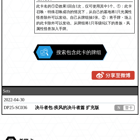
此卡名的①②效果1回合1次，仅可使用其中1个。①：此卡
召唤・特殊召唤成功的情况下，从自己的墓地将1只光属性
怪兽除外可以发动。自己从牌组抽1张。②：将手牌・场上
的此卡除外可以发动。从牌组将1只等级6以下的兽族・风
属性怪兽加入手牌。
搜索包含此卡的牌组
Sets
2022-04-30
DP25-SC036
决斗者包-疾风的决斗者篇 扩充版
N
普卡