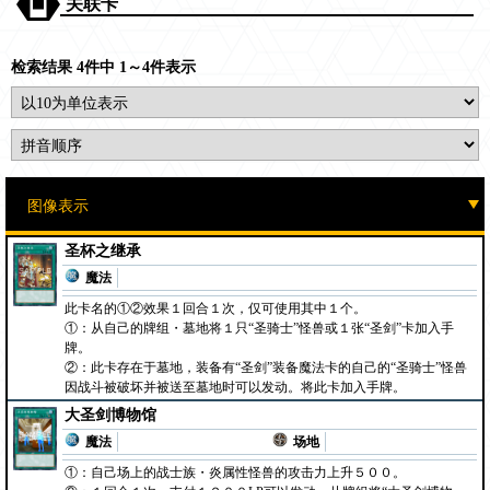
关联卡
检索结果 4件中 1～4件表示
圣杯之继承
魔法
此卡名的①②效果１回合１次，仅可使用其中１个。
①：从自己的牌组・墓地将１只“圣骑士”怪兽或１张“圣剑”卡加入手
牌。
②：此卡存在于墓地，装备有“圣剑”装备魔法卡的自己的“圣骑士”怪兽
因战斗被破坏并被送至墓地时可以发动。将此卡加入手牌。
大圣剑博物馆
魔法
场地
①：自己场上的战士族・炎属性怪兽的攻击力上升５００。