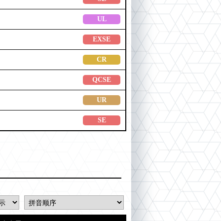
UL
EXSE
CR
QCSE
UR
SE