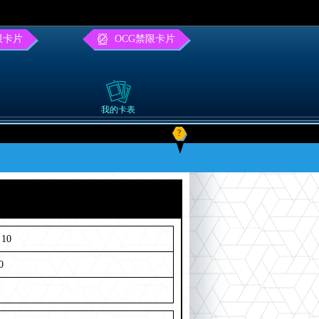
限卡片
OCG禁限卡片
我的卡表
?
10
0