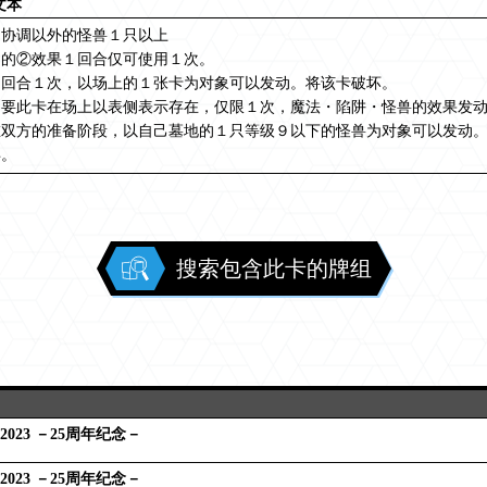
文本
＋协调以外的怪兽１只以上
名的②效果１回合仅可使用１次。
１回合１次，以场上的１张卡为对象可以发动。将该卡破坏。
只要此卡在场上以表侧表示存在，仅限１次，魔法・陷阱・怪兽的效果发
在双方的准备阶段，以自己墓地的１只等级９以下的怪兽为对象可以发动
唤。
搜索包含此卡的牌组
2023 －25周年纪念－
2023 －25周年纪念－