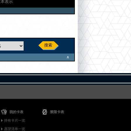
文本表示
搜索
∧
我的卡表
禁限卡表
持有卡片一览
愿望清单一览