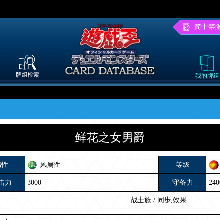
简中禁
牌组检索
我的牌组
鲜花之女男爵
属性
风属性
等级
击力
3000
守备力
240
战士族
/
同步,效果