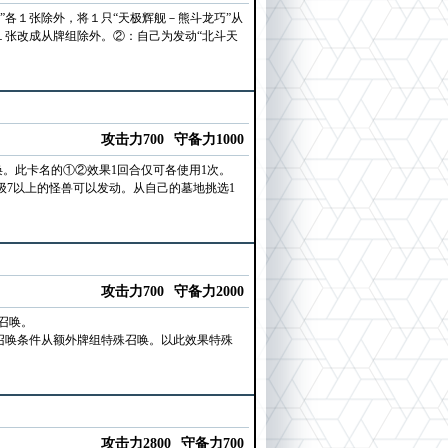
”各１张除外，将１只“天极辉舰－熊斗龙巧”从
１张改成从牌组除外。②：自己为发动“北斗天
攻击力700
守备力1000
。此卡名的①②效果1回合仅可各使用1次。
级7以上的怪兽可以发动。从自己的墓地挑选1
攻击力700
守备力2000
召唤。
视召唤条件从额外牌组特殊召唤。以此效果特殊
攻击力2800
守备力700