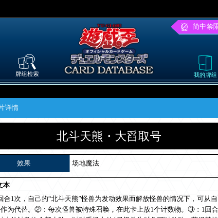
简中禁
牌组检索
我的牌组
片详情
北斗天熊・大舀取号
效果
场地魔法
文本
回合1次，自己的“北斗天熊”怪兽为发动效果而解放怪兽的情况下，可从自
作为代替。②：每次怪兽被特殊召唤，在此卡上放1个计数物。③：1回