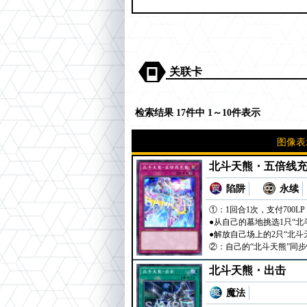
关联卡
检索结果 17件中 1～10件表示
图像表
北斗天熊・五倍线
陷阱
永续
①：1回合1次，支付700
●从自己的墓地挑选1只“北
●解放自己场上的2只“北
②：自己的“北斗天熊”同
北斗天熊・出击
魔法