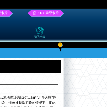
限卡片
OCG禁限卡片
我的卡表
?
己墓地将1只等级7以上的“北斗天熊”怪
合1次，怪兽被特殊召唤的情况下，将此