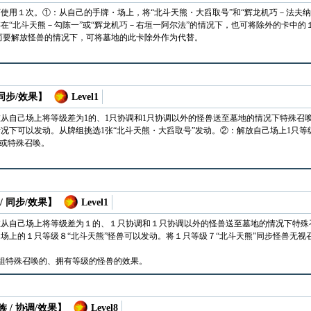
使用１次。①：从自己的手牌・场上，将“北斗天熊・大舀取号”和“辉龙机巧－法夫纳
在“北斗天熊－勾陈一”或“辉龙机巧－右垣一阿尔法”的情况下，也可将除外的卡中的
果而要解放怪兽的情况下，可将墓地的此卡除外作为代替。
 同步/效果】
Level1
从自己场上将等级差为1的、1只协调和1只协调以外的怪兽送至墓地的情况下特殊召唤
况下可以发动。从牌组挑选1张“北斗天熊・大舀取号”发动。②：解放自己场上1只等
牌或特殊召唤。
/ 同步/效果】
Level1
在从自己场上将等级差为１的、１只协调和１只协调以外的怪兽送至墓地的情况下特殊
场上的１只等级８“北斗天熊”怪兽可以发动。将１只等级７“北斗天熊”同步怪兽无
。
组特殊召唤的、拥有等级的怪兽的效果。
 / 协调/效果】
Level8