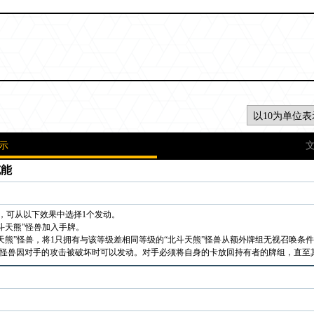
示
充能
LP，可从以下效果中选择1个发动。
斗天熊”怪兽加入手牌。
斗天熊”怪兽，将1只拥有与该等级差相同等级的“北斗天熊”怪兽从额外牌组无视召唤条
步怪兽因对手的攻击被破坏时可以发动。对手必须将自身的卡放回持有者的牌组，直至