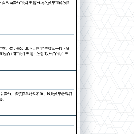
：自己为发动“北斗天熊”怪兽的效果而解放怪
存在。②：每次“北斗天熊”怪兽被从手牌・额
地的１张“北斗天熊・放射”以外的“北斗天
可以发动。将该怪兽特殊召唤。以此效果特殊召
兽。