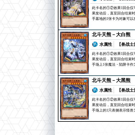
此卡名的①②效果1回合仅
果发动后，直至回合结束时
手墓地的1张卡为对象可以
北斗天熊－大白熊
水属性
【兽战士族
此卡名的①②效果1回合仅
果发动后，直至回合结束时
手场上1张魔法・陷阱卡作
北斗天熊－大黑熊
水属性
【兽战士族
此卡名的①②效果1回合仅
果发动后，直至回合结束时
手场上的1只表侧表示怪兽