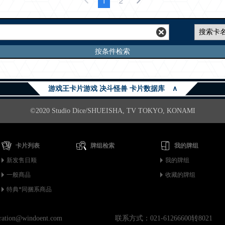
1
2
按条件检索
游戏王卡片游戏 决斗怪兽 卡片数据库
∧
©2020 Studio Dice/SHUEISHA, TV TOKYO, KONAMI
卡片列表
牌组检索
我的牌组
新发售日顺
我的牌组
一般商品
收藏的牌组
特典*同捆系商品
on@windoent.com
联系方式：021-61266600转8021