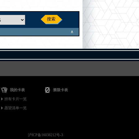
搜索
∧
我的卡表
禁限卡表
持有卡片一览
愿望清单一览
沪ICP备16038212号-3