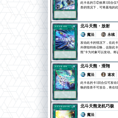
此卡名的①②效果1回合仅
兽的情况下，可将墓地的
北斗天熊・放射
魔法
永续
发动此卡的情况下，在此卡
外牌组特殊召唤，去除此卡
熊”卡为对象可以发动。将
北斗天熊・滑翔
魔法
速攻
此卡名的卡1回合仅可发动
唤的怪兽不可攻击，将在
北斗天熊龙机巧极
魔法