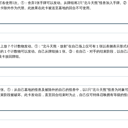
可各使用1次。①：舍弃1张手牌可以发动。从牌组将2只“北斗天熊”怪兽加入手牌。②
此卡除外作为代替。此效果在此卡被送至墓地的回合不可使用。
上放７个计数物发动。①：“北斗天熊・放射”在自己场上仅可有１张以表侧表示形式
的１个计数物可以发动。自己从牌组抽１张。③：在自己・对手的结束阶段，以自己墓
该卡放回牌组。
1张。①：从自己墓地的怪兽及被除外的自己的怪兽中，以1只“北斗天熊”怪兽为对象
结束阶段被破坏。此卡发动后，直至回合结束时为止，自己仅可特殊召唤拥有等级的怪