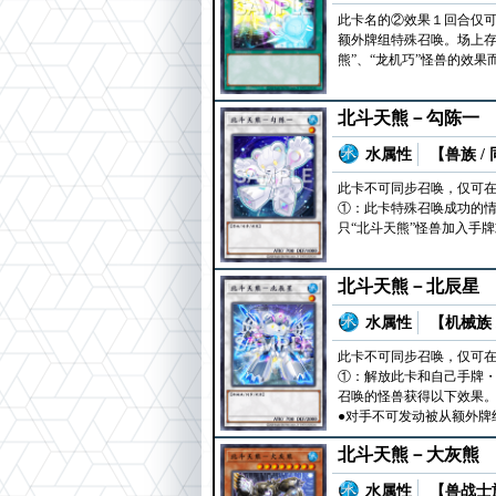
此卡名的②效果１回合仅可
额外牌组特殊召唤。场上存
熊”、“龙机巧”怪兽的效
北斗天熊－勾陈一
水属性
【兽族 /
此卡不可同步召唤，仅可在
①：此卡特殊召唤成功的情
只“北斗天熊”怪兽加入手
北斗天熊－北辰星
水属性
【机械族 
此卡不可同步召唤，仅可
①：解放此卡和自己手牌・
召唤的怪兽获得以下效果
●对手不可发动被从额外牌
北斗天熊－大灰熊
水属性
【兽战士族