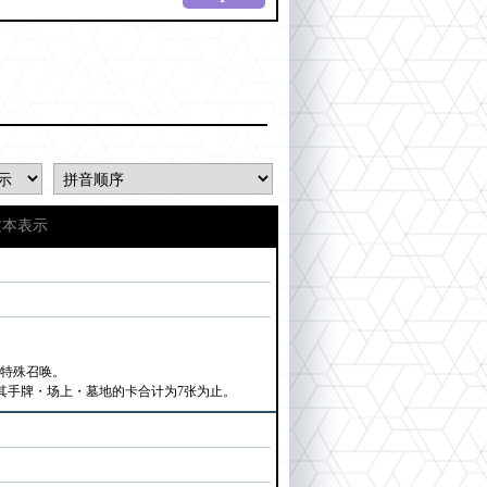
文本表示
件特殊召唤。
其手牌・场上・墓地的卡合计为7张为止。