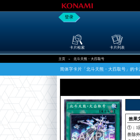
登录
卡片检索
卡片列表
主页
»
北斗天熊・大舀取号
简体字卡片「北斗天熊・大舀取号」的卡
效果
①：1
兽除外