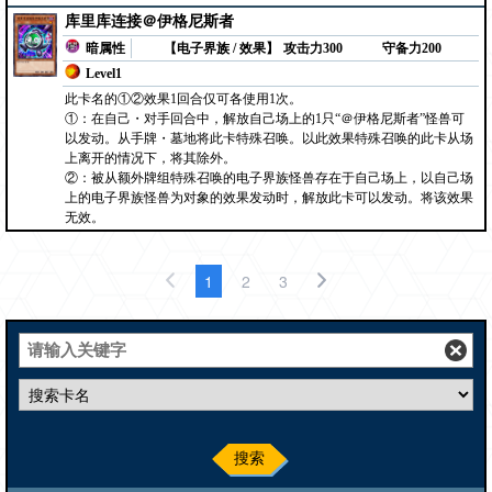
库里库连接＠伊格尼斯者
暗属性
【电子界族 / 效果】
攻击力300
守备力200
Level1
此卡名的①②效果1回合仅可各使用1次。
①：在自己・对手回合中，解放自己场上的1只“＠伊格尼斯者”怪兽可
以发动。从手牌・墓地将此卡特殊召唤。以此效果特殊召唤的此卡从场
上离开的情况下，将其除外。
②：被从额外牌组特殊召唤的电子界族怪兽存在于自己场上，以自己场
上的电子界族怪兽为对象的效果发动时，解放此卡可以发动。将该效果
无效。
1
2
3
搜索