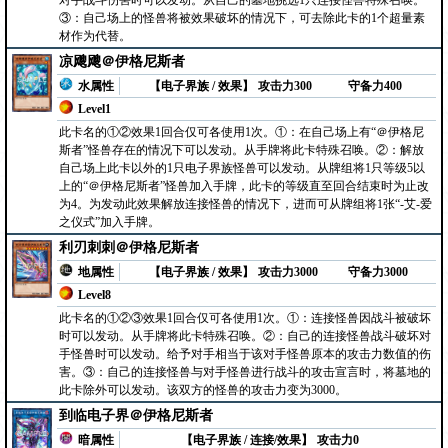
对手战斗伤害时可以发动。从自己的墓地挑选1只连接怪兽特殊召唤。
③：自己场上的怪兽将被效果破坏的情况下，可去除此卡的1个超量素
材作为代替。
凉飕飕＠伊格尼斯者
水属性
【电子界族 / 效果】
攻击力300
守备力400
Level1
此卡名的①②效果1回合仅可各使用1次。①：在自己场上有“＠伊格尼
斯者”怪兽存在的情况下可以发动。从手牌将此卡特殊召唤。②：解放
自己场上此卡以外的1只电子界族怪兽可以发动。从牌组将1只等级5以
上的“＠伊格尼斯者”怪兽加入手牌，此卡的等级直至回合结束时为止改
为4。为发动此效果解放连接怪兽的情况下，进而可从牌组将1张“-艾-爱
之仪式”加入手牌。
利刃刺刺＠伊格尼斯者
地属性
【电子界族 / 效果】
攻击力3000
守备力3000
Level8
此卡名的①②③效果1回合仅可各使用1次。①：连接怪兽因战斗被破坏
时可以发动。从手牌将此卡特殊召唤。②：自己的连接怪兽战斗破坏对
手怪兽时可以发动。给予对手相当于该对手怪兽原本的攻击力数值的伤
害。③：自己的连接怪兽与对手怪兽进行战斗的攻击宣言时，将墓地的
此卡除外可以发动。该双方的怪兽的攻击力变为3000。
到临电子界＠伊格尼斯者
暗属性
【电子界族 / 连接/效果】
攻击力0