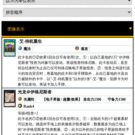
-艾-待机重生
魔法
速攻
此卡名的①②效果1回合仅可各使用1次。①：以自己墓地的1只“＠伊格
尼斯者”怪兽为对象可以发动。将该怪兽特殊召唤。此卡发动后，直至
回合结束时为止自己仅可特殊召唤电子界族怪兽。②：怪兽之间进行战
斗的攻击宣言时，将墓地的此卡和1张手牌除外，从自己墓地的卡及自
己被除外的卡中，以“-艾-待机重生”以外的1张“-艾-”魔法・陷阱卡为对
象可以发动。将该卡加入手牌。
光龙＠伊格尼斯者
光属性
【电子界族 / 超量/效果】
攻击力2300
守备力1500
Rank4
等级4怪兽×2
此卡名的①②效果1回合仅可各使用1次。①：去除此卡的1个超量素材
可以发动。挑选对手场上的表侧表示怪兽破坏，数量最多为自己场上
的“＠伊格尼斯者”怪兽数量。②：此卡以外的自己的电子界族怪兽给予