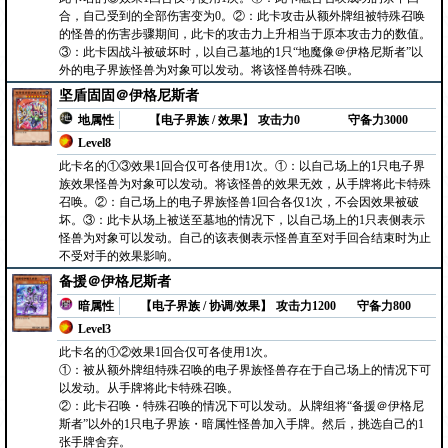
合，自己受到的全部伤害变为0。②：此卡攻击从额外牌组被特殊召唤
的怪兽的伤害步骤期间，此卡的攻击力上升相当于原本攻击力的数值。
③：此卡因战斗被破坏时，以自己墓地的1只“地魔像＠伊格尼斯者”以
外的电子界族怪兽为对象可以发动。将该怪兽特殊召唤。
坚盾固固＠伊格尼斯者
地属性
【电子界族 / 效果】
攻击力0
守备力3000
Level8
此卡名的①③效果1回合仅可各使用1次。①：以自己场上的1只电子界
族效果怪兽为对象可以发动。将该怪兽的效果无效，从手牌将此卡特殊
召唤。②：自己场上的电子界族怪兽1回合各仅1次，不会因效果被破
坏。③：此卡从场上被送至墓地的情况下，以自己场上的1只表侧表示
怪兽为对象可以发动。自己的该表侧表示怪兽直至对手回合结束时为止
不受对手的效果影响。
备援＠伊格尼斯者
暗属性
【电子界族 / 协调/效果】
攻击力1200
守备力800
Level3
此卡名的①②效果1回合仅可各使用1次。
①：被从额外牌组特殊召唤的电子界族怪兽存在于自己场上的情况下可
以发动。从手牌将此卡特殊召唤。
②：此卡召唤・特殊召唤的情况下可以发动。从牌组将“备援＠伊格尼
斯者”以外的1只电子界族・暗属性怪兽加入手牌。然后，挑选自己的1
张手牌舍弃。