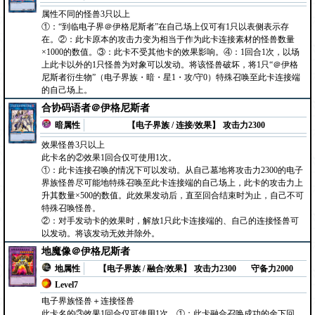
属性不同的怪兽3只以上
①：“到临电子界＠伊格尼斯者”在自己场上仅可有1只以表侧表示存
在。②：此卡原本的攻击力变为相当于作为此卡连接素材的怪兽数量
×1000的数值。③：此卡不受其他卡的效果影响。④：1回合1次，以场
上此卡以外的1只怪兽为对象可以发动。将该怪兽破坏，将1只“＠伊格
尼斯者衍生物”（电子界族・暗・星1・攻/守0）特殊召唤至此卡连接端
的自己场上。
合协码语者＠伊格尼斯者
暗属性
【电子界族 / 连接/效果】
攻击力2300
效果怪兽3只以上
此卡名的②效果1回合仅可使用1次。
①：此卡连接召唤的情况下可以发动。从自己墓地将攻击力2300的电子
界族怪兽尽可能地特殊召唤至此卡连接端的自己场上，此卡的攻击力上
升其数量×500的数值。此效果发动后，直至回合结束时为止，自己不可
特殊召唤怪兽。
②：对手发动卡的效果时，解放1只此卡连接端的、自己的连接怪兽可
以发动。将该发动无效并除外。
地魔像＠伊格尼斯者
地属性
【电子界族 / 融合/效果】
攻击力2300
守备力2000
Level7
电子界族怪兽＋连接怪兽
此卡名的③效果1回合仅可使用1次。①：此卡融合召唤成功的余下回