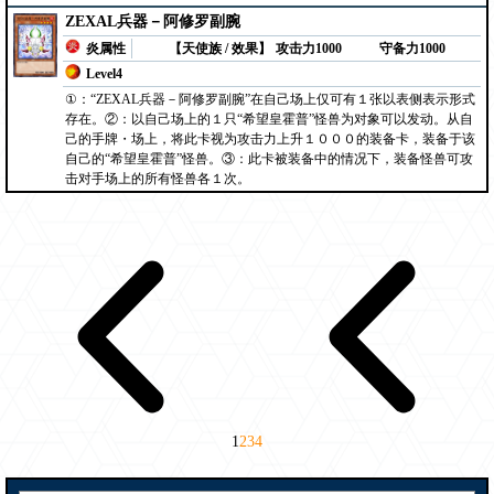
ZEXAL兵器－阿修罗副腕
炎属性
【天使族 / 效果】
攻击力1000
守备力1000
Level4
①：“ZEXAL兵器－阿修罗副腕”在自己场上仅可有１张以表侧表示形式
存在。②：以自己场上的１只“希望皇霍普”怪兽为对象可以发动。从自
己的手牌・场上，将此卡视为攻击力上升１０００的装备卡，装备于该
自己的“希望皇霍普”怪兽。③：此卡被装备中的情况下，装备怪兽可攻
击对手场上的所有怪兽各１次。
1
2
3
4