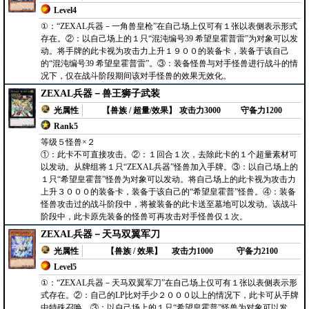
Level4
①：“ZEXAL兵器－一角兽皇枪”在自己场上仅可有１张以表侧表示形式
存在。②：以自己场上的１只“混沌编号39 希望皇霍普雷”为对象可以发
动。将手牌的此卡视为攻击力上升１９００的装备卡，装备于该自己
的“混沌编号39 希望皇霍普雷”。③：装备怪兽与对手怪兽进行战斗的情
况下，仅在战斗阶段期间该对手怪兽的效果无效化。
ZEXAL兵器－兽王狮子武装
光属性
【兽族 / 超量/效果】
攻击力3000
守备力1200
Rank5
等级５怪兽×２
①：此卡不可直接攻击。②：１回合１次，去除此卡的１个超量素材可
以发动。从牌组将１只“ZEXAL兵器”怪兽加入手牌。③：以自己场上的
１只“希望皇霍普”怪兽为对象可以发动。将自己场上的此卡视为攻击力
上升３０００的装备卡，装备于该自己的“希望皇霍普”怪兽。④：装备
怪兽攻击过的战斗阶段中，将被装备的此卡送至墓地可以发动。该战斗
阶段中，此卡原先装备的怪兽可再攻击对手怪兽仅１次。
ZEXAL兵器－天马双翼军刀
光属性
【兽族 / 效果】
攻击力1000
守备力2100
Level5
①：“ZEXAL兵器－天马双翼军刀”在自己场上仅可有１张以表侧表示形
式存在。②：自己的LP比对手少２０００以上的情况下，此卡可从手牌
中特殊召唤。③：以自己场上的１只“希望皇霍普”怪兽为对象可以发