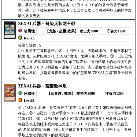
动。将自己场上的此卡视为攻击力上升１０００的装备卡装备于该怪
兽。④：此卡被装备中的情况下，１回合１次，可将对手场上的怪兽发
动的效果无效。
ZEXAL兵器－弩级兵装龙王戟
暗属性
【龙族 / 超量/效果】
攻击力3000
守备力1200
Rank5
等级５怪兽×２
①：此卡不可直接攻击。②：１回合１次，去除此卡的１个超量素材可
以发动。从牌组将１张“ZEXAL”魔法・陷阱卡加入手牌。③：以自己场
上的１只“希望皇霍普”怪兽为对象可以发动。将自己场上的此卡视为攻
击力上升３０００的装备卡装备于该怪兽。④：装备怪兽战斗破坏怪兽
时可以发动。挑选装备怪兽装备中的任意数量“ZEXAL兵器”怪兽卡特殊
召唤。
ZEXAL兵器－荒鹫激神爪
风属性
【鸟兽族 / 效果】
攻击力2000
守备力1200
Level5
①：“ZEXAL兵器－荒鹫激神爪”在自己场上仅可有１张以表侧表示形式
存在。②：自己的LP比对手少２０００以上的情况下，此卡可从手牌中
特殊召唤。③：以自己场上的１只“希望皇霍普”怪兽为对象可以发动。
将自己场上的此卡视为攻击力上升２０００的装备卡，装备于该自己
的“希望皇霍普”怪兽。④：此卡被装备中的情况下，１回合１次，将对
手场上发动的陷阱卡的效果无效。