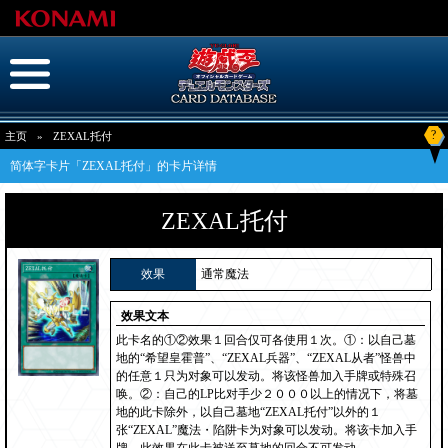
?
主页
»
ZEXAL托付
简体字卡片「ZEXAL托付」的卡片详情
ZEXAL托付
效果
通常魔法
效果文本
此卡名的①②效果１回合仅可各使用１次。①：以自己墓
地的“希望皇霍普”、“ZEXAL兵器”、“ZEXAL从者”怪兽中
的任意１只为对象可以发动。将该怪兽加入手牌或特殊召
唤。②：自己的LP比对手少２０００以上的情况下，将墓
地的此卡除外，以自己墓地“ZEXAL托付”以外的１
张“ZEXAL”魔法・陷阱卡为对象可以发动。将该卡加入手