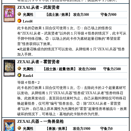
有攻击力３０００以下的怪兽存在的情况下，挑选其中１只除外。
ZEXAL从者－武装贤者
光属性
【战士族 / 效果】
攻击力300
守备力900
Level4
此卡名的②效果１回合仅可使用１次。①：自己场上的怪兽仅
有“ZEXAL从者－武装贤者”以外的１只等级４怪兽的情况下，此卡可从
手牌中特殊召唤。②：以场上的此卡作为素材超量召唤的“希望皇霍
普”怪兽获得以下效果。
●此超量召唤成功的情况下可以发动。从牌组将１只“ZEXAL兵器”怪兽
加入手牌。
ZEXAL从者－霍普贤者
光属性
【战士族 / 超量/效果】
攻击力2000
守备力2500
Rank4
等级４怪兽×２
此卡名的①效果１回合仅可使用１次。①：去除此卡的２个超量素材可
以发动。从牌组将１只“ZEXAL兵器”怪兽或“ZEXAL从者”怪兽特殊召
唤。此效果发动后，直至回合结束时为止，自己从额外牌组仅可特殊召
唤超量怪兽，仅可用“编号”怪兽攻击。②：除“ZEXAL从者－霍普贤
者”以外，自己场上原本属性为光属性的“霍普”超量怪兽将被战斗・效果
破坏的情况下，可将场上・墓地的此卡除外作为代替。
ZEXAL兵器－一角兽皇枪
光属性
【兽族 / 效果】
攻击力1900
守备力0