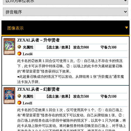
ZEXAL从者－升华贤者
光属性
【战士族 / 效果】
攻击力900
守备力300
Level4
此卡名的②效果１回合仅可使用１次。①：自己场上不存在卡的情况
下，此卡可从手牌中特殊召唤。②：以场上的此卡作为素材超量召唤
的“希望皇霍普”怪兽获得以下效果。
●此超量召唤成功的情况下可以发动。从牌组将１张“升阶魔法”通常魔
法卡加入手牌。
ZEXAL从者－幻影贤者
光属性
【战士族 / 效果】
攻击力500
守备力100
Level1
此卡名的①②效果１回合１次，仅可使用其中１个。①：在自己场上
有“希望皇霍普”怪兽存在的情况下可以发动。自己从牌组抽１张。②：
自己场上的怪兽在战斗阶段中被除外的情况下，以其中１只为对象，将
此卡从场上除外可以发动。将对象怪兽特殊召唤至自己场上，对手场上