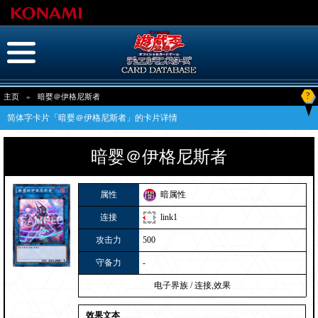
?
主页
»
暗婴＠伊格尼斯者
简体字卡片「暗婴＠伊格尼斯者」的卡片详情
暗婴＠伊格尼斯者
属性
暗属性
连接
link1
攻击力
500
守备力
-
电子界族
/
连接,效果
效果文本