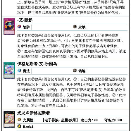
上，解放自己手牌・场上的“＠伊格尼斯者”怪兽，从手牌将1只电子界
族仪式怪兽仪式召唤。发动时自己场上有“＠伊格尼斯者”怪兽存在的情
况下，也可将自己墓地的“＠伊格尼斯者”怪兽除外作为解放的代替。
-艾-眼影
陷阱
永续
此卡名的②效果1回合仅可使用1次。以自己场上的1只“＠伊格尼斯
者”怪兽为对象可以发动此卡。①：只要此卡存在于魔法与陷阱区域，
对象怪兽的攻击力上升800，可攻击的对手怪兽必须攻击对象怪兽。
②：魔法与陷阱区域的表侧表示的此卡因对手的效果从场上离开、被送
至墓地的情况下或被除外的情况下发动。自己从牌组抽1张。
伊格尼斯者-艾-乐园岛
魔法
场地
此卡名的②效果1回合仅可使用1次。①：自己的主要怪兽区域没有怪兽
存在的情况下可以发动此效果。从手牌将1只等级4以下的“＠伊格尼斯
者”怪兽特殊召唤。此回合，自己不可以“伊格尼斯者-艾-乐园岛”的效果
特殊召唤原本属性相同的怪兽，仅可特殊召唤电子界族怪兽。②：此卡
存在于墓地的情况下，从自己的墓地将1只“＠伊格尼斯者”怪兽除外可
以发动。将此卡放置在自己场上。
光龙＠伊格尼斯者
光属性
【电子界族 / 超量/效果】
攻击力2300
守备力1500
Rank4