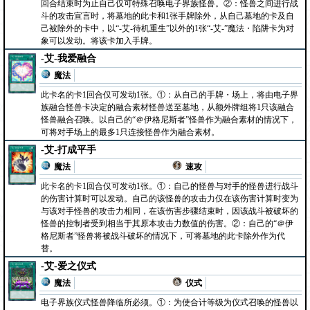
回合结束时为止自己仅可特殊召唤电子界族怪兽。②：怪兽之间进行战
斗的攻击宣言时，将墓地的此卡和1张手牌除外，从自己墓地的卡及自
己被除外的卡中，以“-艾-待机重生”以外的1张“-艾-”魔法・陷阱卡为对
象可以发动。将该卡加入手牌。
-艾-我爱融合
魔法
此卡名的卡1回合仅可发动1张。①：从自己的手牌・场上，将由电子界
族融合怪兽卡决定的融合素材怪兽送至墓地，从额外牌组将1只该融合
怪兽融合召唤。以自己的“＠伊格尼斯者”怪兽作为融合素材的情况下，
可将对手场上的最多1只连接怪兽作为融合素材。
-艾-打成平手
魔法
速攻
此卡名的卡1回合仅可发动1张。①：自己的怪兽与对手的怪兽进行战斗
的伤害计算时可以发动。自己的该怪兽的攻击力仅在该伤害计算时变为
与该对手怪兽的攻击力相同，在该伤害步骤结束时，因该战斗被破坏的
怪兽的控制者受到相当于其原本攻击力数值的伤害。②：自己的“＠伊
格尼斯者”怪兽将被战斗破坏的情况下，可将墓地的此卡除外作为代
替。
-艾-爱之仪式
魔法
仪式
电子界族仪式怪兽降临所必须。①：为使合计等级为仪式召唤的怪兽以