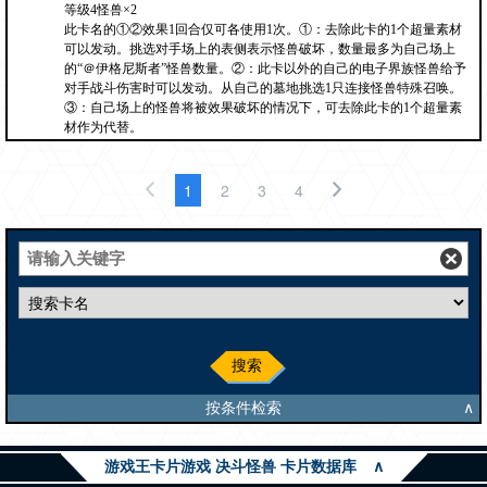
等级4怪兽×2
此卡名的①②效果1回合仅可各使用1次。①：去除此卡的1个超量素材
可以发动。挑选对手场上的表侧表示怪兽破坏，数量最多为自己场上
的“＠伊格尼斯者”怪兽数量。②：此卡以外的自己的电子界族怪兽给予
对手战斗伤害时可以发动。从自己的墓地挑选1只连接怪兽特殊召唤。
③：自己场上的怪兽将被效果破坏的情况下，可去除此卡的1个超量素
材作为代替。
1
2
3
4
搜索
按条件检索
∧
游戏王卡片游戏 决斗怪兽 卡片数据库
∧