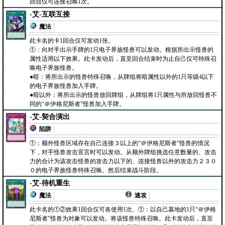
回合仅可连接召唤1次。
-艾-互联互接
魔法
此卡名的卡1回合仅可发动1张。
①：向对手出示手牌的1只电子界族怪兽可以发动。根据所出示怪兽的
属性适用以下效果。此卡发动后，直至回合结束时为止自己仅可特殊召
唤电子界族怪兽。
●暗：将所出示的怪兽特殊召唤，从牌组将暗属性以外的1只等级4以下
的电子界族怪兽加入手牌。
●暗以外：将所出示的怪兽放回牌组，从牌组将1只属性与所放回怪兽不
同的“＠伊格尼斯者”怪兽加入手牌。
-艾-契合演出
陷阱
①：额外怪兽区域存在自己连接３以上的“＠伊格尼斯者”怪兽的情况
下，对手怪兽攻击宣言时可以发动。从额外牌组挑选任意数量的、攻击
力的合计为该攻击怪兽的攻击力以下的、连接怪兽以外的攻击力２３０
０的电子界族怪兽特殊召唤。然后结束战斗阶段。
-艾-待机重生
魔法
速攻
此卡名的①②效果1回合仅可各使用1次。①：以自己墓地的1只“＠伊格
尼斯者”怪兽为对象可以发动。将该怪兽特殊召唤。此卡发动后，直至