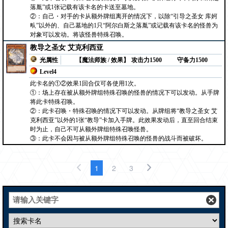
落胤”或1张记载有该卡名的卡送至墓地。
②：自己・对手的卡从额外牌组离开的情况下，以除“引导之圣女 库妸
㽗”以外的、自己墓地的1只“阿尔白斯之落胤”或记载有该卡名的怪兽为
对象可以发动。将该怪兽特殊召唤。
教导之圣女 艾克利西亚
光属性
【魔法师族 / 效果】
攻击力1500
守备力1500
Level4
此卡名的①②效果1回合仅可各使用1次。
①：场上存在被从额外牌组特殊召唤的怪兽的情况下可以发动。从手牌
将此卡特殊召唤。
②：此卡召唤・特殊召唤的情况下可以发动。从牌组将“教导之圣女 艾
克利西亚”以外的1张“教导”卡加入手牌。此效果发动后，直至回合结束
时为止，自己不可从额外牌组特殊召唤怪兽。
③：此卡不会因与被从额外牌组特殊召唤的怪兽的战斗而被破坏。
1
2
3