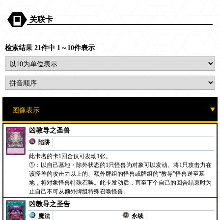
关联卡
检索结果 21件中 1～10件表示
凶教导之圣兽
陷阱
此卡名的卡1回合仅可发动1张。
①：以自己墓地・除外状态的1只怪兽为对象可以发动。将1只攻击力在
该怪兽的攻击力以上的、额外牌组的怪兽或牌组的“教导”怪兽送至墓
地，将对象怪兽特殊召唤。此卡发动后，直至下个自己的回合结束时为
止自己不可从额外牌组特殊召唤怪兽。
凶教导之圣告
魔法
永续