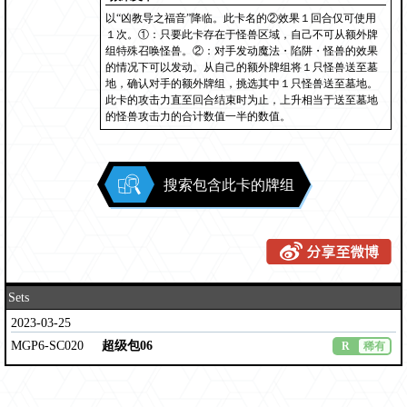
以“凶教导之福音”降临。此卡名的②效果１回合仅可使用
１次。①：只要此卡存在于怪兽区域，自己不可从额外牌
组特殊召唤怪兽。②：对手发动魔法・陷阱・怪兽的效果
的情况下可以发动。从自己的额外牌组将１只怪兽送至墓
地，确认对手的额外牌组，挑选其中１只怪兽送至墓地。
此卡的攻击力直至回合结束时为止，上升相当于送至墓地
的怪兽攻击力的合计数值一半的数值。
搜索包含此卡的牌组
Sets
2023-03-25
MGP6-SC020
超级包06
R
稀有