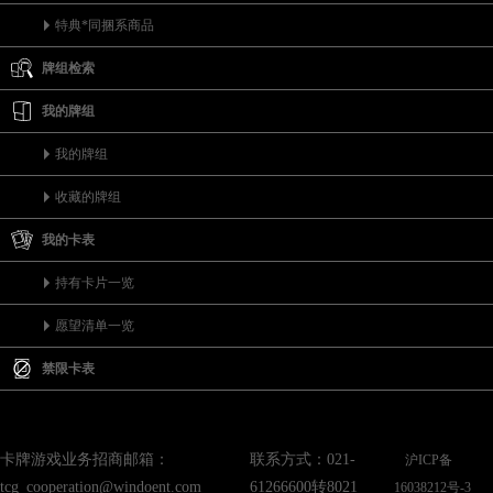
特典*同捆系商品
牌组检索
我的牌组
我的牌组
收藏的牌组
我的卡表
持有卡片一览
愿望清单一览
禁限卡表
卡牌游戏业务招商邮箱：
联系方式：021-
沪ICP备
tcg_cooperation@windoent.com
61266600转8021
16038212号-3