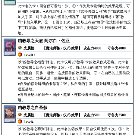
此卡名的卡１回合仅可发动１张。①：作为此卡发动时的效果处理，可
适用以下效果。●从牌组将１只“教导”仪式怪兽或１张“教导”仪式魔法卡
加入手牌。对手场上存在怪兽的情况下，进而可再从牌组将１张“教
导”卡加入手牌。②：１回合１次，自己场上存在“教导”仪式怪兽的情况
下可以发动。确认自己或对手的额外牌组，挑选其中１只怪兽送至墓
地。
凶教导之天底 阿尔白・佐亚
光属性
【魔法师族 / 仪式/效果】
攻击力4000
守备力4000
Level12
以“凶教导之福音”降临。此卡仅可以“教导”卡的效果仪式召唤。此卡名
的②效果１回合仅可使用１次。①：自己场上的“教导”怪兽不受对手发
动的融合・同步・超量・连接怪兽的效果影响。②：在自己的主要阶段
可以发动。对手从以下效果中挑选１个适用。
●自身的额外牌组的卡每有２张，从自身的手牌・额外牌组挑选１张卡
送至墓地。
●将自身场上的融合・同步・超量・连接怪兽全部放回持有者的额外牌
组。
凶教导之白圣骸
光属性
【魔法师族 / 仪式/效果】
攻击力500
守备力2500
Level4
以“凶教导之葬列”降临。此卡名的③效果１回合仅可使用１次。①：此
卡仪式召唤成功的情况下，以场上的２只表侧表示怪兽为对象可以发