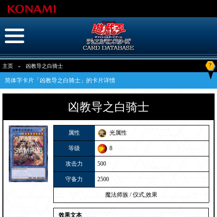
?
主页
»
凶教导之白骑士
简体字卡片「凶教导之白骑士」的卡片详情
凶教导之白骑士
属性
光属性
等级
8
攻击力
500
守备力
2500
魔法师族
/
仪式,效果
效果文本