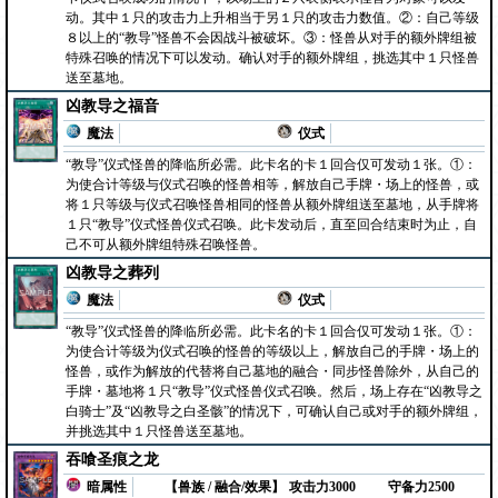
动。其中１只的攻击力上升相当于另１只的攻击力数值。②：自己等级
８以上的“教导”怪兽不会因战斗被破坏。③：怪兽从对手的额外牌组被
特殊召唤的情况下可以发动。确认对手的额外牌组，挑选其中１只怪兽
送至墓地。
凶教导之福音
魔法
仪式
“教导”仪式怪兽的降临所必需。此卡名的卡１回合仅可发动１张。①：
为使合计等级与仪式召唤的怪兽相等，解放自己手牌・场上的怪兽，或
将１只等级与仪式召唤怪兽相同的怪兽从额外牌组送至墓地，从手牌将
１只“教导”仪式怪兽仪式召唤。此卡发动后，直至回合结束时为止，自
己不可从额外牌组特殊召唤怪兽。
凶教导之葬列
魔法
仪式
“教导”仪式怪兽的降临所必需。此卡名的卡１回合仅可发动１张。①：
为使合计等级为仪式召唤的怪兽的等级以上，解放自己的手牌・场上的
怪兽，或作为解放的代替将自己墓地的融合・同步怪兽除外，从自己的
手牌・墓地将１只“教导”仪式怪兽仪式召唤。然后，场上存在“凶教导之
白骑士”及“凶教导之白圣骸”的情况下，可确认自己或对手的额外牌组，
并挑选其中１只怪兽送至墓地。
吞喰圣痕之龙
暗属性
【兽族 / 融合/效果】
攻击力3000
守备力2500