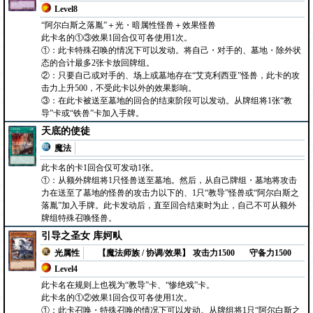
Level8
“阿尔白斯之落胤”＋光・暗属性怪兽＋效果怪兽
此卡名的①③效果1回合仅可各使用1次。
①：此卡特殊召唤的情况下可以发动。将自己・对手的、墓地・除外状
态的合计最多2张卡放回牌组。
②：只要自己或对手的、场上或墓地存在“艾克利西亚”怪兽，此卡的攻
击力上升500，不受此卡以外的效果影响。
③：在此卡被送至墓地的回合的结束阶段可以发动。从牌组将1张“教
导”卡或“铁兽”卡加入手牌。
天底的使徒
魔法
此卡名的卡1回合仅可发动1张。
①：从额外牌组将1只怪兽送至墓地。然后，从自己牌组・墓地将攻击
力在送至了墓地的怪兽的攻击力以下的、1只“教导”怪兽或“阿尔白斯之
落胤”加入手牌。此卡发动后，直至回合结束时为止，自己不可从额外
牌组特殊召唤怪兽。
引导之圣女 库妸㽗
光属性
【魔法师族 / 协调/效果】
攻击力1500
守备力1500
Level4
此卡名在规则上也视为“教导”卡、“惨绝戏”卡。
此卡名的①②效果1回合仅可各使用1次。
①：此卡召唤・特殊召唤的情况下可以发动。从牌组将1只“阿尔白斯之