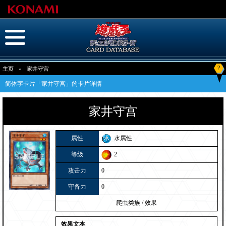
?
主页
»
家井守宫
简体字卡片「家井守宫」的卡片详情
家井守宫
属性
水属性
等级
2
攻击力
0
守备力
0
爬虫类族
/
效果
效果文本