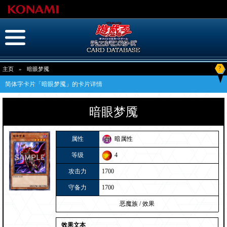
?
主页
»
暗眼梦魇
简体字卡片「暗眼梦魇」的卡片详情
暗眼梦魇
属性
暗属性
等级
4
攻击力
1700
守备力
1700
恶魔族
/
效果
效果文本