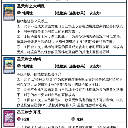
圣天树之大精灵
地属性
【植物族 / 连接/效果】
攻击力0
植物族怪兽２只以上
①：此卡不会成为攻击对象（自己场上仅存在适用此效果的怪兽的状态
下，对手的攻击变为对自己的直接攻击）。
②：１回合最多３次，自己因战斗・效果受到伤害的情况下可以发动。
依其数值恢复自己的LP，从额外牌组将１只“圣蔓”怪兽特殊召唤。
③：１回合１次，此卡连接端的怪兽成为攻击对象时可以发动。将攻击
无效，将该自己的怪兽的位置移动至自己的其他主要怪兽区域。
圣天树之幼精
地属性
【植物族 / 连接/效果】
攻击力0
等级４以下的植物族怪兽１只
①：此卡以“圣种之地灵”作为素材被连接召唤至额外怪兽区域的情况下
可以发动。从牌组将１张“圣蔓”魔法・陷阱卡加入手牌。
②：此卡不会成为攻击对象（自己场上仅存在适用此效果的怪兽的状态
下，对手的攻击变为对自己的直接攻击）。
③：１回合１次，自己因战斗・效果受到伤害的情况下可以发动。依其
数值恢复自己的LP，从额外牌组将１只“圣蔓”怪兽特殊召唤。
圣天树之开花
陷阱
永续
此卡名的卡１回合仅可发动１张，此卡名的②效果１回合仅可使用１