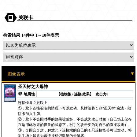
关联卡
检索结果 14件中 1～10件表示
圣天树之大母神
地属性
【植物族 / 连接/效果】
攻击力0
连接怪兽２只以上
①：此卡连接召唤的情况下可以发动。从牌组将１张“圣天树”魔法・陷
阱卡加入手牌。
②：此卡不会因对手的效果被破坏，不会成为攻击对象（自己场上仅存
在适用此效果的怪兽的状态下，对手的攻击变为对自己的直接攻击）。
③：１回合１次，解放此卡连接端的自己的１只连接怪兽可以发动。将
对手场上最多为该连接标记数量的卡破坏。