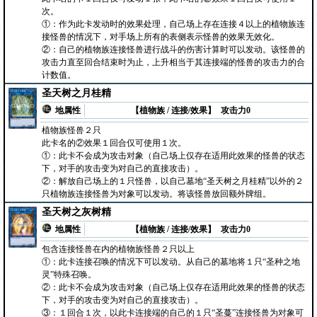
次。
①：作为此卡发动时的效果处理，自己场上存在连接４以上的植物族连
接怪兽的情况下，对手场上所有的表侧表示怪兽的效果无效化。
②：自己的植物族连接怪兽进行战斗的伤害计算时可以发动。该怪兽的
攻击力直至回合结束时为止，上升相当于其连接端的怪兽的攻击力的合
计数值。
圣天树之月桂精
地属性
【植物族 / 连接/效果】
攻击力0
植物族怪兽２只
此卡名的②效果１回合仅可使用１次。
①：此卡不会成为攻击对象（自己场上仅存在适用此效果的怪兽的状态
下，对手的攻击变为对自己的直接攻击）。
②：解放自己场上的１只怪兽，以自己墓地“圣天树之月桂精”以外的２
只植物族连接怪兽为对象可以发动。将该怪兽放回额外牌组。
圣天树之灰树精
地属性
【植物族 / 连接/效果】
攻击力0
包含连接怪兽在内的植物族怪兽２只以上
①：此卡连接召唤的情况下可以发动。从自己的墓地将１只“圣种之地
灵”特殊召唤。
②：此卡不会成为攻击对象（自己场上仅存在适用此效果的怪兽的状态
下，对手的攻击变为对自己的直接攻击）。
③：１回合１次，以此卡连接端的自己的１只“圣蔓”连接怪兽为对象可