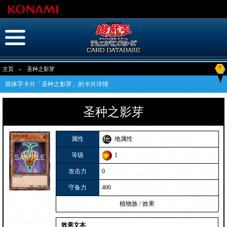
?
主页
»
圣种之影芽
简体字卡片「圣种之影芽」的卡片详情
圣种之影芽
属性
地属性
等级
1
攻击力
0
守备力
400
植物族
/
效果
效果文本