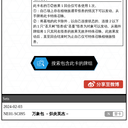
此卡名的①②效果１回合仅可各使用１次。
①：自己场上存在植物族通常怪兽的情况下可以发动。从
手牌将此卡特殊召唤。
②：将墓地的此卡除外，以自己连接状态的、连接２以下
的１只“圣天树”怪兽或“圣蔓”怪兽为对象可以发动。从额外
牌组将１只其同名怪兽的效果无效并特殊召唤。此效果发
动后，直至回合结束时为止自己仅可特殊召唤植物族怪
兽。
搜索包含此卡的牌组
Sets
2024-02-03
NE01-SC095
万象包 －炽炎英杰－
N
普卡