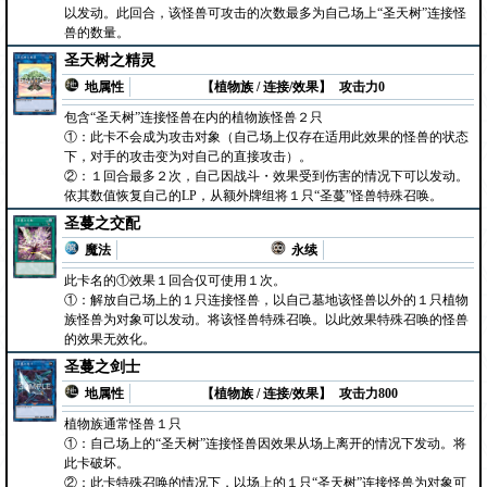
以发动。此回合，该怪兽可攻击的次数最多为自己场上“圣天树”连接怪
兽的数量。
圣天树之精灵
地属性
【植物族 / 连接/效果】
攻击力0
包含“圣天树”连接怪兽在内的植物族怪兽２只
①：此卡不会成为攻击对象（自己场上仅存在适用此效果的怪兽的状态
下，对手的攻击变为对自己的直接攻击）。
②：１回合最多２次，自己因战斗・效果受到伤害的情况下可以发动。
依其数值恢复自己的LP，从额外牌组将１只“圣蔓”怪兽特殊召唤。
圣蔓之交配
魔法
永续
此卡名的①效果１回合仅可使用１次。
①：解放自己场上的１只连接怪兽，以自己墓地该怪兽以外的１只植物
族怪兽为对象可以发动。将该怪兽特殊召唤。以此效果特殊召唤的怪兽
的效果无效化。
圣蔓之剑士
地属性
【植物族 / 连接/效果】
攻击力800
植物族通常怪兽１只
①：自己场上的“圣天树”连接怪兽因效果从场上离开的情况下发动。将
此卡破坏。
②：此卡特殊召唤的情况下，以场上的１只“圣天树”连接怪兽为对象可