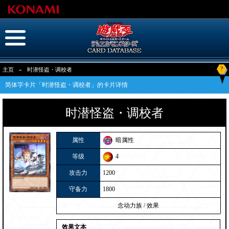
?
主页
»
时潜怪盗・调校者
简体字卡片「时潜怪盗・调校者」的卡片详情
时潜怪盗・调校者
属性
暗属性
等级
4
攻击力
1200
守备力
1800
念动力族
/
效果
效果文本