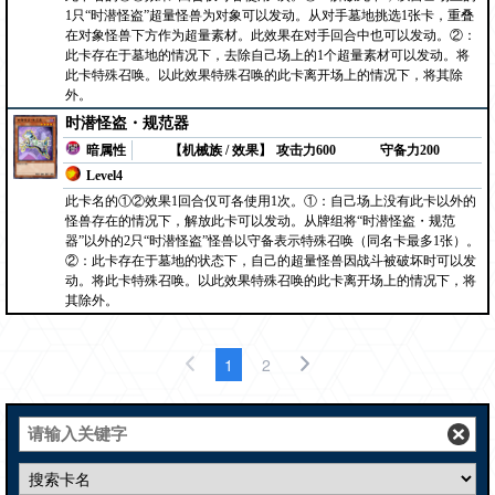
1只“时潜怪盗”超量怪兽为对象可以发动。从对手墓地挑选1张卡，重叠
在对象怪兽下方作为超量素材。此效果在对手回合中也可以发动。②：
此卡存在于墓地的情况下，去除自己场上的1个超量素材可以发动。将
此卡特殊召唤。以此效果特殊召唤的此卡离开场上的情况下，将其除
外。
时潜怪盗・规范器
暗属性
【机械族 / 效果】
攻击力600
守备力200
Level4
此卡名的①②效果1回合仅可各使用1次。①：自己场上没有此卡以外的
怪兽存在的情况下，解放此卡可以发动。从牌组将“时潜怪盗・规范
器”以外的2只“时潜怪盗”怪兽以守备表示特殊召唤（同名卡最多1张）。
②：此卡存在于墓地的状态下，自己的超量怪兽因战斗被破坏时可以发
动。将此卡特殊召唤。以此效果特殊召唤的此卡离开场上的情况下，将
其除外。
1
2