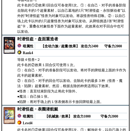
等级4怪兽×2
此卡名的①②效果1回合仅可各使用1次。①：在自己・对手的准备阶段
去除此卡的1个超量素材，以自己墓地的1只“时潜怪盗・永恒驱动者”以
外的“时潜怪盗”怪兽为对象可以发动。将该怪兽特殊召唤。②：以自己
场上此卡以外的1只超量怪兽为对象可以发动。从牌组挑选1张“时潜怪
盗”卡，重叠在对象怪兽下面作为超量素材。此效果在对手回合中也可
以发动。
时潜怪盗・盘面重造者
暗属性
【念动力族 / 超量/效果】
攻击力2400
守备力2000
Rank4
等级４怪兽×２
此卡名的②效果１回合仅可使用１次。
①：在自己・对手的准备阶段可以发动。将对手的牌组最上面的卡作为
此卡的超量素材。
②：在自己・对手的回合可以发动。去除此卡的最多３种（怪兽・魔
法・陷阱）超量素材。然后，根据去除的种类适用以下效果。
●怪兽：直至结束阶段为止将此卡除外。
●魔法：自己抽１张。
●陷阱：将对手场上的１张表侧表示卡放回牌组最上面。
时潜怪盗・表圈潜航艇
暗属性
【机械族 / 效果】
攻击力1000
守备力2000
Level4
此卡名的①②效果1回合仅可各使用1次。①：解放此卡，以自己场上的