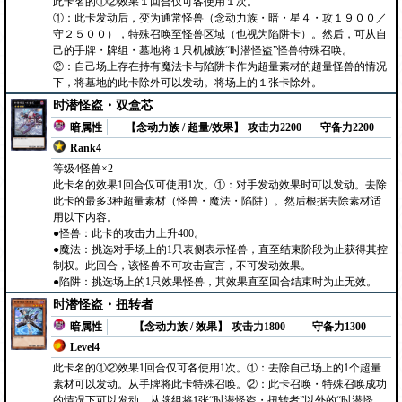
此卡名的①②效果１回合仅可各使用１次。
①：此卡发动后，变为通常怪兽（念动力族・暗・星４・攻１９００／
守２５００），特殊召唤至怪兽区域（也视为陷阱卡）。然后，可从自
己的手牌・牌组・墓地将１只机械族“时潜怪盗”怪兽特殊召唤。
②：自己场上存在持有魔法卡与陷阱卡作为超量素材的超量怪兽的情况
下，将墓地的此卡除外可以发动。将场上的１张卡除外。
时潜怪盗・双盒芯
暗属性
【念动力族 / 超量/效果】
攻击力2200
守备力2200
Rank4
等级4怪兽×2
此卡名的效果1回合仅可使用1次。①：对手发动效果时可以发动。去除
此卡的最多3种超量素材（怪兽・魔法・陷阱）。然后根据去除素材适
用以下内容。
●怪兽：此卡的攻击力上升400。
●魔法：挑选对手场上的1只表侧表示怪兽，直至结束阶段为止获得其控
制权。此回合，该怪兽不可攻击宣言，不可发动效果。
●陷阱：挑选场上的1只效果怪兽，其效果直至回合结束时为止无效。
时潜怪盗・扭转者
暗属性
【念动力族 / 效果】
攻击力1800
守备力1300
Level4
此卡名的①②效果1回合仅可各使用1次。①：去除自己场上的1个超量
素材可以发动。从手牌将此卡特殊召唤。②：此卡召唤・特殊召唤成功
的情况下可以发动。从牌组将1张“时潜怪盗・扭转者”以外的“时潜怪