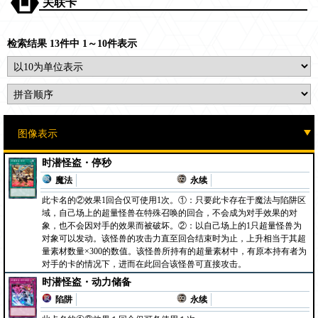
关联卡
检索结果 13件中 1～10件表示
时潜怪盗・停秒
魔法
永续
此卡名的②效果1回合仅可使用1次。①：只要此卡存在于魔法与陷阱区
域，自己场上的超量怪兽在特殊召唤的回合，不会成为对手效果的对
象，也不会因对手的效果而被破坏。②：以自己场上的1只超量怪兽为
对象可以发动。该怪兽的攻击力直至回合结束时为止，上升相当于其超
量素材数量×300的数值。该怪兽所持有的超量素材中，有原本持有者为
对手的卡的情况下，进而在此回合该怪兽可直接攻击。
时潜怪盗・动力储备
陷阱
永续