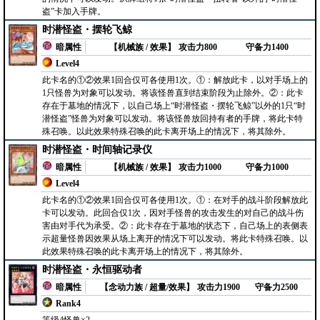
盗”卡加入手牌。
时潜怪盗・摆轮飞鲸
暗属性
【机械族 / 效果】
攻击力800
守备力1400
Level4
此卡名的①②效果1回合仅可各使用1次。①：解放此卡，以对手场上的
1只怪兽为对象可以发动。将该怪兽直到结束阶段为止除外。②：此卡
存在于墓地的情况下，以自己场上“时潜怪盗・摆轮飞鲸”以外的1只“时
潜怪盗”怪兽为对象可以发动。将该怪兽放回持有者的手牌，将此卡特
殊召唤。以此效果特殊召唤的此卡离开场上的情况下，将其除外。
时潜怪盗・时间轴记录仪
暗属性
【机械族 / 效果】
攻击力1000
守备力1000
Level4
此卡名的①②效果1回合仅可各使用1次。①：在对手的战斗阶段解放此
卡可以发动。此回合仅1次，因对手怪兽的攻击发生的对自己的战斗伤
害由对手代为承受。②：此卡存在于墓地的状态下，自己场上的表侧表
示超量怪兽因效果从场上离开的情况下可以发动。将此卡特殊召唤。以
此效果特殊召唤的此卡离开场上的情况下，将其除外。
时潜怪盗・永恒驱动者
暗属性
【念动力族 / 超量/效果】
攻击力1900
守备力2500
Rank4