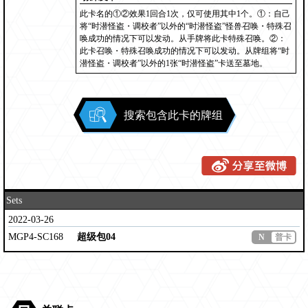
此卡名的①②效果1回合1次，仅可使用其中1个。①：自己
将“时潜怪盗・调校者”以外的“时潜怪盗”怪兽召唤・特殊召
唤成功的情况下可以发动。从手牌将此卡特殊召唤。②：
此卡召唤・特殊召唤成功的情况下可以发动。从牌组将“时
潜怪盗・调校者”以外的1张“时潜怪盗”卡送至墓地。
搜索包含此卡的牌组
Sets
2022-03-26
MGP4-SC168
超级包04
N
普卡