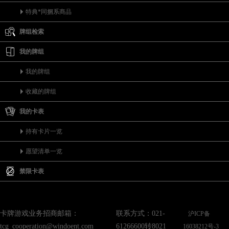
特典*同捆系商品
牌组检索
我的牌组
我的牌组
收藏的牌组
我的卡表
持有卡片一览
愿望清单一览
禁限卡表
卡牌游戏业务招商邮箱：
联系方式：021-
沪ICP备
tcg_cooperation@windoent.com
61266600转8021
16038212号-3