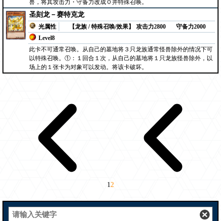
兽，将其攻击力・守备力改成０并特殊召唤。
圣刻龙－赛特克龙
光属性
【龙族 / 特殊召唤/效果】
攻击力2800
守备力2000
Level8
此卡不可通常召唤。从自己的墓地将３只龙族通常怪兽除外的情况下可
以特殊召唤。①：１回合１次，从自己的墓地将１只龙族怪兽除外，以
场上的１张卡为对象可以发动。将该卡破坏。
1
2