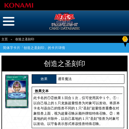
?
主页
»
创造之圣刻印
简体字卡片「创造之圣刻印」的卡片详情
创造之圣刻印
效果
通常魔法
效果文本
此卡名的①②效果１回合１次，仅可使用其中１个。①：
以自己场上的１只龙族超量怪兽为对象可以发动。将原本
卡名与该自己的怪兽不同的１只“圣刻”超量怪兽重叠在对
象怪兽上面，视为超量召唤从额外牌组特殊召唤。②：将
墓地的此卡除外，以自己墓地的１只“圣刻”怪兽为对象可
以发动。以守备表示形式将该怪兽特殊召唤。