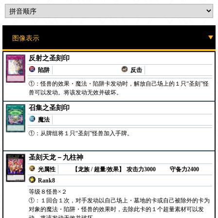
反射之圣刻印
陷阱
反击
①：怪兽的效果・魔法・陷阱卡发动时，解放自己场上的１只“圣刻”怪
兽可以发动。将该发动无效并破坏。
召集之圣刻印
魔法
①：从牌组将１只“圣刻”怪兽加入手牌。
圣刻天龙－九柱神
光属性
【龙族 / 超量/效果】
攻击力3000
守备力2400
Rank8
等级８怪兽×２
①：１回合１次，对手发动以自己场上・墓地的卡或自己被除外的卡为
对象的魔法・陷阱・怪兽的效果时，去除此卡的１个超量素材可以发