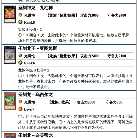
动。将该发动无效并破坏。
圣刻神龙－九柱神
光属性
【龙族 / 超量/效果】
攻击力3000
守备力2400
Rank8
等级８怪兽×２
①：１回合１次，去除此卡的１个超量素材可以发动。解放自己手牌・
场上任意数量的怪兽，挑选场上同数量的卡破坏。
圣刻龙王－亚图姆斯
光属性
【龙族 / 超量/效果】
攻击力2400
守备力2100
Rank6
龙族等级６怪兽×２
①：１回合１次，去除此卡的１个超量素材可以发动。从牌组挑选１只
龙族怪兽，将其攻击力・守备力改成０并特殊召唤。发动此效果的回合
中，此卡不可攻击。
圣刻龙－乌西尔龙
光属性
【龙族 / 效果】
攻击力2600
守备力700
Level7
①：此卡可从自己的墓地将龙族・光属性怪兽和龙族通常怪兽各１只除
外，来从手牌特殊召唤。②：场上的此卡将被破坏的情况下，可解放自
己场上此卡以外的１只表侧表示“圣刻”怪兽作为代替。
圣刻龙－奈芙蒂龙