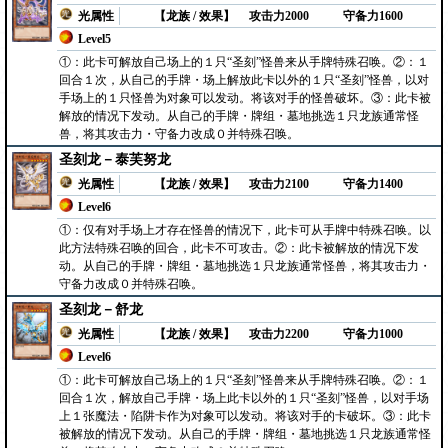
光属性
【龙族 / 效果】
攻击力2000
守备力1600
Level5
①：此卡可解放自己场上的１只“圣刻”怪兽来从手牌特殊召唤。②：１
回合１次，从自己的手牌・场上解放此卡以外的１只“圣刻”怪兽，以对
手场上的１只怪兽为对象可以发动。将该对手的怪兽破坏。③：此卡被
解放的情况下发动。从自己的手牌・牌组・墓地挑选１只龙族通常怪
兽，将其攻击力・守备力改成０并特殊召唤。
圣刻龙－泰芙努龙
光属性
【龙族 / 效果】
攻击力2100
守备力1400
Level6
①：仅有对手场上才存在怪兽的情况下，此卡可从手牌中特殊召唤。以
此方法特殊召唤的回合，此卡不可攻击。②：此卡被解放的情况下发
动。从自己的手牌・牌组・墓地挑选１只龙族通常怪兽，将其攻击力・
守备力改成０并特殊召唤。
圣刻龙－舒龙
光属性
【龙族 / 效果】
攻击力2200
守备力1000
Level6
①：此卡可解放自己场上的１只“圣刻”怪兽来从手牌特殊召唤。②：１
回合１次，解放自己手牌・场上此卡以外的１只“圣刻”怪兽，以对手场
上１张魔法・陷阱卡作为对象可以发动。将该对手的卡破坏。③：此卡
被解放的情况下发动。从自己的手牌・牌组・墓地挑选１只龙族通常怪