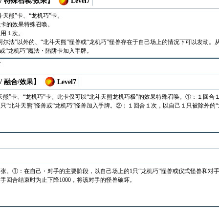
/ 特殊召唤/效果】
Level7
天熊”卡、“龙机巧”卡。
以卡的效果特殊召唤。
使用１次。
阿尔法”以外的、“北斗天熊”怪兽或“龙机巧”怪兽存在于自己场上的情况下可以发动
卡或“龙机巧”魔法・陷阱卡加入手牌。
巧
/ 融合/效果】
Level7
天熊”卡、“龙机巧”卡。此卡仅可以“北斗天熊龙机巧极”的效果特殊召唤。①：１回
只“北斗天熊”怪兽或“龙机巧”怪兽加入手牌。②：１回合１次，以自己１只被除外的“
1张。①：在自己・对手的主要阶段，以自己场上的1只“龙机巧”怪兽或仪式怪兽和对
手回合结束时为止下降1000，将该对手的怪兽破坏。