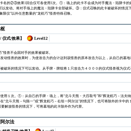
此卡名的②③效果1回合仅可各使用1次。①：场上的此卡不会成为对手魔法・陷阱卡
可以发动。将对手场上的魔法・陷阱卡全部破坏。③：仪式召唤的此卡被破坏的情况
星：象限仪”以外任意数量的“龙机巧”怪兽特殊召唤。
龙枢
/ 仪式/效果】
Level12
巧”怪兽不会因对手的效果被破坏。
发动怪兽的效果时，为使攻击力的合计达到该怪兽的原本攻击力以上，从自己的墓地将
手被破坏的情况下可以发动。从手牌・牌组将１只攻击力４０００的仪式怪兽视为仪式
使用１次。①：从自己的手牌・场上，将“北斗天熊・大舀取号”和“辉龙机巧－法夫纳
在“北斗天熊－勾陈一”或“辉龙机巧－右垣一阿尔法”的情况下，也可将除外的卡中的
果而要解放怪兽的情况下，可将墓地的此卡除外作为代替。
巧阿尔法