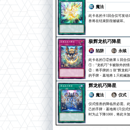
魔法
此卡名的卡1回合仅可发动
兽将在结束阶段被破坏。
极辉龙机巧降星
陷阱
永续
此卡名的①②效果１回合
①：“龙机巧”卡被除外的
②：将手牌的１张“辉龙机
的手牌・墓地将１只机械
辉龙机巧降星
魔法
仪式
仪式怪兽的降临所必需。此
己的手牌・墓地将1只仪式
时为止下降1000，将此卡