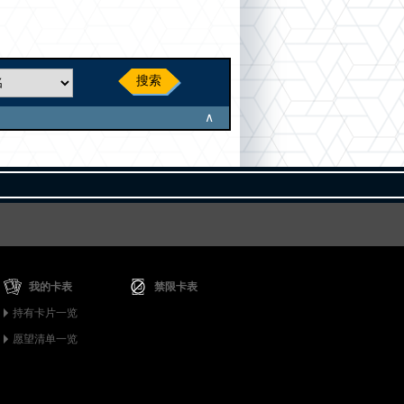
搜索
∧
我的卡表
禁限卡表
持有卡片一览
愿望清单一览