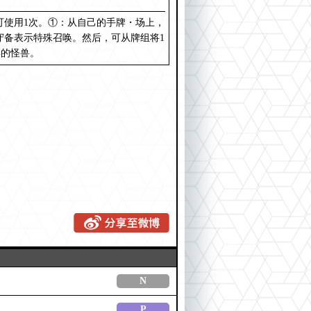
可使用1次。①：从自己的手牌・场上，
守备表示特殊召唤。然后，可从牌组将1
唤的怪兽。
N
P