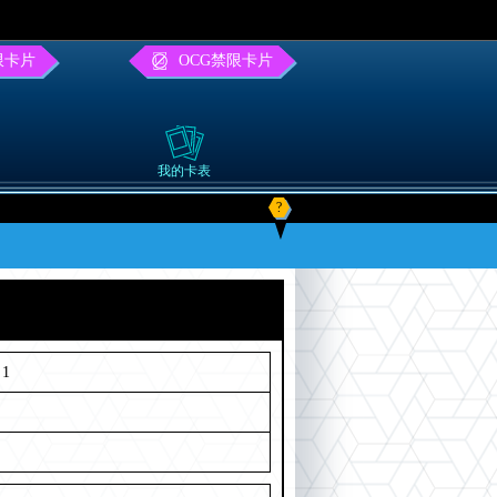
限卡片
OCG禁限卡片
我的卡表
?
1