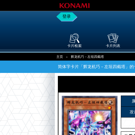
登录
卡片检索
卡片列表
主页
»
辉龙机巧－左垣四截塔
简体字卡片「辉龙机巧－左垣四截塔」的
攻