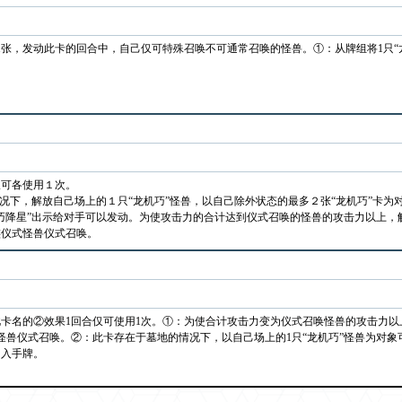
1张，发动此卡的回合中，自己仅可特殊召唤不可通常召唤的怪兽。①：从牌组将1只“
仅可各使用１次。
情况下，解放自己场上的１只“龙机巧”怪兽，以自己除外状态的最多２张“龙机巧”卡
巧降星”出示给对手可以发动。为使攻击力的合计达到仪式召唤的怪兽的攻击力以上，
族仪式怪兽仪式召唤。
卡名的②效果1回合仅可使用1次。①：为使合计攻击力变为仪式召唤怪兽的攻击力
怪兽仪式召唤。②：此卡存在于墓地的情况下，以自己场上的1只“龙机巧”怪兽为对
加入手牌。