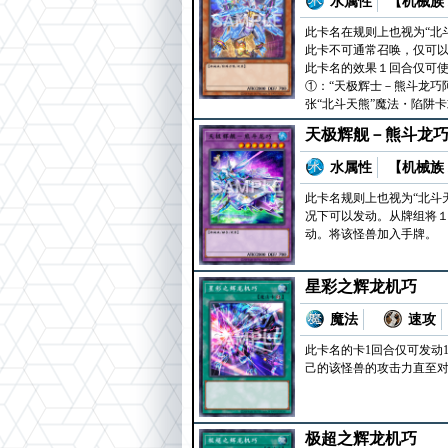
水属性
【机械族 
此卡名在规则上也视为“北斗
此卡不可通常召唤，仅可
此卡名的效果１回合仅可
①：“天极辉士－熊斗龙巧
张“北斗天熊”魔法・陷阱
天极辉舰－熊斗龙
水属性
【机械族 
此卡名规则上也视为“北斗
况下可以发动。从牌组将１
动。将该怪兽加入手牌。
星彩之辉龙机巧
魔法
速攻
此卡名的卡1回合仅可发动
己的该怪兽的攻击力直至对
极超之辉龙机巧