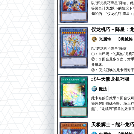
以“辉龙机巧降星”降临。
等级合计为2以下的情况下
4000的、“仪龙机巧-降
仪龙机巧－降星：
光属性
【机械族 
以“辉龙机巧降星”降临
①：自己场上的其他“龙机
②：１回合最多２次，对手
并破坏。
③：仪式召唤的此卡因对
北斗天熊龙机巧极
魔法
此卡名的②效果１回合仅可
额外牌组特殊召唤。场上存
熊”、“龙机巧”怪兽的效
天极辉士－熊斗龙