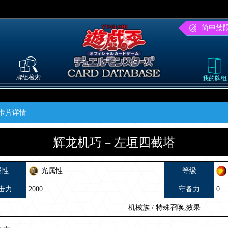
简中禁
牌组检索
我的牌组
卡片详情
辉龙机巧－左垣四截塔
属性
光属性
等级
击力
2000
守备力
0
机械族
/
特殊召唤,效果