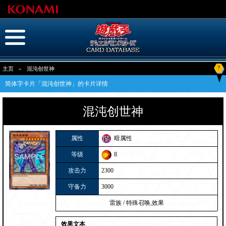
?
主页
»
混沌创世神
简体字卡片「混沌创世神」的卡片详情
混沌创世神
属性
暗属性
等级
8
攻击力
2300
守备力
3000
雷族
/
特殊召唤,效果
效果文本