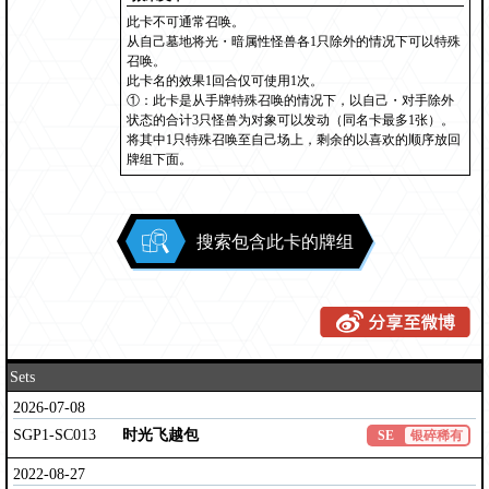
此卡不可通常召唤。
从自己墓地将光・暗属性怪兽各1只除外的情况下可以特殊
召唤。
此卡名的效果1回合仅可使用1次。
①：此卡是从手牌特殊召唤的情况下，以自己・对手除外
状态的合计3只怪兽为对象可以发动（同名卡最多1张）。
将其中1只特殊召唤至自己场上，剩余的以喜欢的顺序放回
牌组下面。
搜索包含此卡的牌组
Sets
2026-07-08
SGP1-SC013
时光飞越包
SE
银碎稀有
2022-08-27