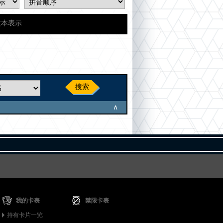
文本表示
搜索
∧
我的卡表
禁限卡表
持有卡片一览