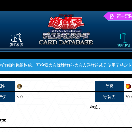
简中禁
牌组检索
我的牌组
为详细的牌组构成。可检索大会优胜牌组/大会入选牌组或是使用了特定
属性
等级
击力
300
守备力
300
种族
/
文本