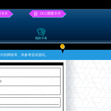
限卡片
OCG禁限卡片
我的卡表
?
卡片的牌组等、供参考尝试游玩。
0