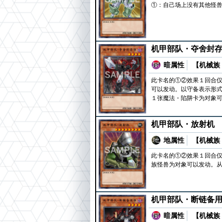
①：自己场上没有其他怪兽
机甲部队・夺舍封
暗属性
【机械族 
此卡名的①②效果１回合仅
可以发动。以守备表示形式
１张魔法・陷阱卡为对象
机甲部队・放射机
地属性
【机械族 
此卡名的①②效果１回合仅
族怪兽为对象可以发动。从
机甲部队・断链备
暗属性
【机械族 