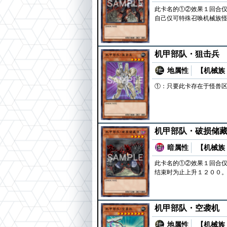
此卡名的①②效果１回合
自己仅可特殊召唤机械族怪
机甲部队・狙击兵
地属性
【机械族 
①：只要此卡存在于怪兽区
机甲部队・破损储
暗属性
【机械族 
此卡名的①②效果１回合仅
结束时为止上升１２００。
机甲部队・空袭机
地属性
【机械族 