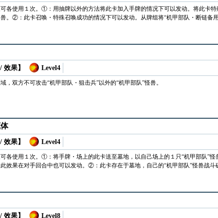
仅可各使用１次。①：用抽牌以外的方法将此卡加入手牌的情况下可以发动。将此卡特
兽。②：此卡召唤・特殊召唤成功的情况下可以发动。从牌组将“机甲部队・断链备用
/ 效果】
Level4
域，双方不可攻击“机甲部队・狙击兵”以外的“机甲部队”怪兽。
藏体
/ 效果】
Level4
可各使用１次。①：将手牌・场上的此卡送至墓地，以自己场上的１只“机甲部队”怪
此效果在对手回合中也可以发动。②：此卡存在于墓地，自己的“机甲部队”怪兽战斗
/ 效果】
Level8