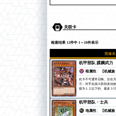
关联卡
检索结果 12件中 1～10件表示
图像表
机甲部队 蹂躏武力
暗属性
【机械族 
此卡不可通常召唤。仅在
①：对手在战斗阶段发动效
级为１２以下的、最多３只
机甲部队・士兵
地属性
【机械族 