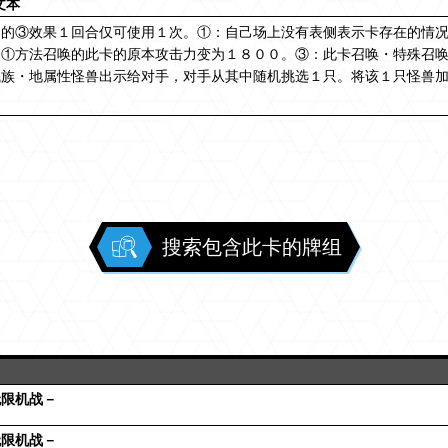
文本
名的③效果１回合仅可使用１次。①：自己场上没有表侧表示卡存在的情
的①方法召唤的此卡的原本攻击力变为１８００。③：此卡召唤・特殊召
械族・地属性怪兽出示给对手，对手从其中随机挑选１只。将该１只怪兽
搜索包含此卡的牌组
无限机战－
无限机战－