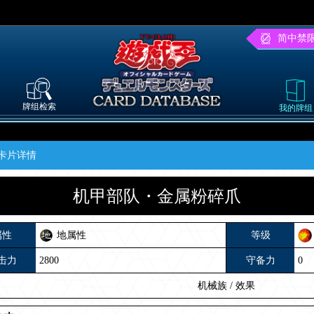
简中禁
牌组检索
我的牌组
卡片详情
机甲部队・金属粉碎爪
属性
地属性
等级
击力
2800
守备力
0
机械族
/
效果