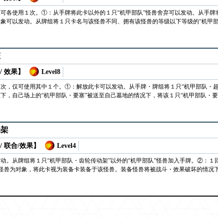
可各使用１次。①：从手牌将此卡以外的１只“机甲部队”怪兽舍弃可以发动。从手牌
象可以发动。从牌组将１只卡名与该怪兽不同、拥有该怪兽的等级以下等级的“机甲部
态
/ 效果】
Level8
次，仅可使用其中１个。①：解放此卡可以发动。从手牌・牌组将１只“机甲部队・超
下，自己场上的“机甲部队・要塞”被送至自己墓地的情况下，将该１只“机甲部队・
动架
/ 联合/效果】
Level4
动。从牌组将１只“机甲部队・齿轮传动架”以外的“机甲部队”怪兽加入手牌。②：
怪兽为对象，将此卡视为装备卡装备于该怪兽。装备怪兽将被战斗・效果破坏的情况
。