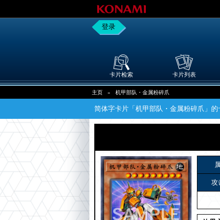
登录
卡片检索
卡片列表
主页
»
机甲部队・金属粉碎爪
简体字卡片「机甲部队・金属粉碎爪」的
攻