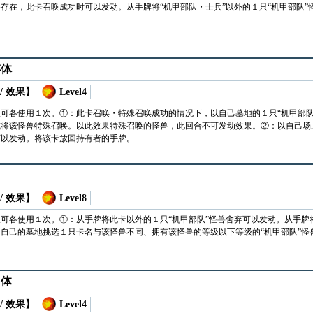
存在，此卡召唤成功时可以发动。从手牌将“机甲部队・士兵”以外的１只“机甲部队”
存体
/ 效果】
Level4
可各使用１次。①：此卡召唤・特殊召唤成功的情况下，以自己墓地的１只“机甲部队
将该怪兽特殊召唤。以此效果特殊召唤的怪兽，此回合不可发动效果。②：以自己场上
可以发动。将该卡放回持有者的手牌。
/ 效果】
Level8
可各使用１次。①：从手牌将此卡以外的１只“机甲部队”怪兽舍弃可以发动。从手牌
自己的墓地挑选１只卡名与该怪兽不同、拥有该怪兽的等级以下等级的“机甲部队”怪
用体
/ 效果】
Level4