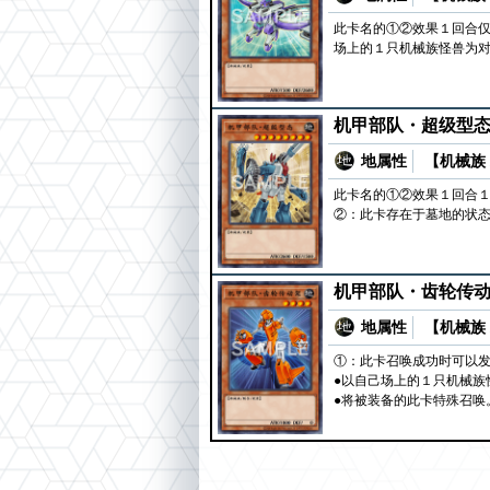
此卡名的①②效果１回合仅
场上的１只机械族怪兽为对
机甲部队・超级型
地属性
【机械族 
此卡名的①②效果１回合１
②：此卡存在于墓地的状态
机甲部队・齿轮传
地属性
【机械族 
①：此卡召唤成功时可以发
●以自己场上的１只机械族
●将被装备的此卡特殊召唤