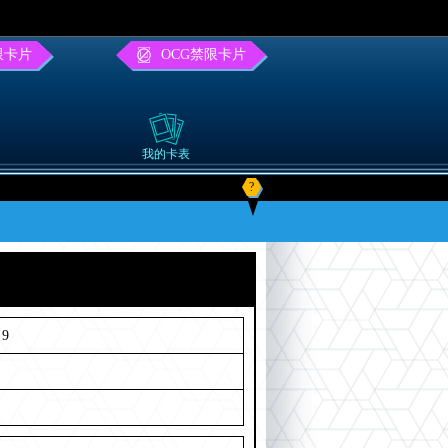
限卡片
OCG禁限卡片
我的卡表
?
9