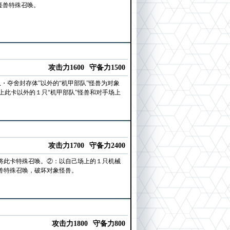
怪兽特殊召唤。
攻击力1600
守备力1500
・夺舍封存体”以外的“机甲部队”怪兽为对象
此卡以外的１只“机甲部队”怪兽和对手场上
攻击力1700
守备力2400
将此卡特殊召唤。②：以自己场上的１只机械
兽特殊召唤，破坏对象怪兽。
攻击力1800
守备力800