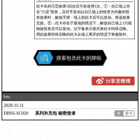
此卡名的①②效果1回合仅可各使用1次。①：自己场上存
在“六花”怪兽，且对手发动以自己场上的怪兽为对象的怪
兽效果时，解放手牌・场上的此卡后可以发动。将该效果
无效。②：此卡存在于墓地的情况下，解放自己场上1只植
物族怪兽后可以发动。以守备表示形式将此卡特殊召唤。
用此效果特殊召唤的此卡从场上离开的情况下将被除外。
搜索包含此卡的牌组
Sets
2020-11-11
DBSS-SC020
系列补充包 秘密使者
N
普卡