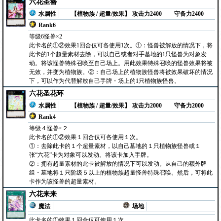
六花圣簪
水属性
【植物族 / 超量/效果】
攻击力2400
守备力2400
Rank6
等级6怪兽×2
此卡名的①②效果1回合仅可各使用1次。①：怪兽被解放的情况下，将
此卡的1个超量素材去除，可以自己或者对手墓地的1只怪兽为对象发
动。将该怪兽特殊召唤至自己场上。用此效果特殊召唤的怪兽效果将被
无效，并变为植物族。②：自己场上的植物族怪兽将被效果破坏的情况
下，可以作为代替解放自己手牌・场上的1只植物族怪兽。
六花圣花环
水属性
【植物族 / 超量/效果】
攻击力2000
守备力2000
Rank4
等级４怪兽×２
此卡名的①②效果１回合仅可各使用１次。
①：去除此卡的１个超量素材，以自己墓地的１只植物族怪兽或１
张“六花”卡为对象可以发动。将该卡加入手牌。
②：拥有超量素材的此卡被解放的情况下可以发动。从自己的额外牌
组・墓地将１只阶级５以上的植物族超量怪兽特殊召唤。然后，可将此
卡作为该怪兽的超量素材。
六花来来
魔法
场地
此卡名的①效果１回合仅可使用１次。