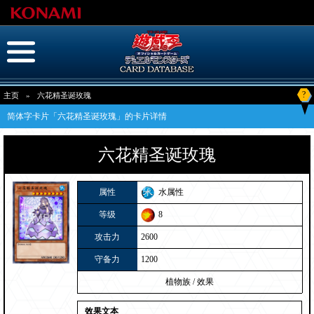
?
主页
»
六花精圣诞玫瑰
简体字卡片「六花精圣诞玫瑰」的卡片详情
六花精圣诞玫瑰
属性
水属性
等级
8
攻击力
2600
守备力
1200
植物族
/
效果
效果文本