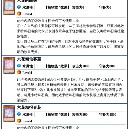
六花的白姬
水属性
【植物族 / 效果】
攻击力0
守备力0
Level4
此卡名的①②效果１回合仅可各使用１次。
①：在自己的主要阶段可以发动。从手牌将此卡特殊召唤。只要以此效
果特殊召唤的此卡以表侧表示存在于怪兽区域，自己仅可特殊召唤植物
族怪兽。
②：自己场上存在“六花”怪兽，且对手发动怪兽的效果时，将手牌・墓
地的此卡放回牌组，解放自己场上的１只植物族怪兽可以发动。将该发
动的效果无效。
六花精仙客至
水属性
【植物族 / 效果】
攻击力1800
守备力800
Level4
此卡名的①②效果1回合仅可各使用1次。①：解放手牌・场上的此卡，
可以自己场上最多2只植物族怪兽为对象发动。该怪兽的等级直到回合
结束时下降2。②：此卡被解放并被送至墓地的回合的结束阶段可以发
动。将此卡特殊召唤。用此效果特殊召唤的此卡从场上离开的情况下将
被除外。
六花精报春花
水属性
【植物族 / 效果】
攻击力800
守备力1800
Level4
此卡名的①②效果１回合仅可各使用１次。