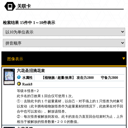
关联卡
检索结果 15件中 1～10件表示
六花圣泪滴花束
水属性
【植物族 / 超量/效果】
攻击力2800
守备力2800
Rank8
等级８怪兽×２
此卡名的①效果１回合仅可使用１次。
①：去除此卡的１个超量素材，以自己・对手场上的１只怪兽为对象可
以发动（此卡拥有植物族怪兽作为超量素材的情况下，此效果在对手回
合中也可以发动）。解放该怪兽。
②：每次怪兽被解放则发动。此卡的攻击力直至回合结束时为止，上升
相当于被解放的怪兽数量×２００的数值。