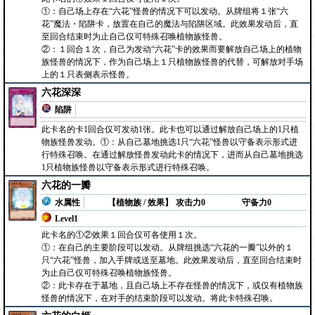
①：自己场上存在“六花”怪兽的情况下可以发动。从牌组将１张“六
花”魔法・陷阱卡，放置在自己的魔法与陷阱区域。此效果发动后，直
至回合结束时为止自己仅可特殊召唤植物族怪兽。
②：１回合１次，自己为发动“六花”卡的效果而要解放自己场上的植物
族怪兽的情况下，作为自己场上１只植物族怪兽的代替，可解放对手场
上的１只表侧表示怪兽。
六花深深
陷阱
此卡名的卡1回合仅可发动1张。此卡也可以通过解放自己场上的1只植
物族怪兽发动。①：从自己墓地挑选1只“六花”怪兽以守备表示形式进
行特殊召唤。在通过解放怪兽发动此卡的情况下，进而从自己墓地挑选
1只植物族怪兽以守备表示形式进行特殊召唤。
六花的一瓣
水属性
【植物族 / 效果】
攻击力0
守备力0
Level1
此卡名的①②效果１回合仅可各使用１次。
①：在自己的主要阶段可以发动。从牌组挑选“六花的一瓣”以外的１
只“六花”怪兽，加入手牌或送至墓地。此效果发动后，直至回合结束时
为止自己仅可特殊召唤植物族怪兽。
②：此卡存在于墓地，且自己场上不存在怪兽的情况下，或仅有植物族
怪兽的情况下，在对手的结束阶段可以发动。将此卡特殊召唤。