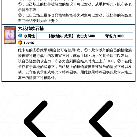
①：自己场上的怪兽被解放的情况下可以发动。从手牌将此卡以守备表
示特殊召唤。
②：以自己场上最多２只植物族怪兽为对象可以发动。该怪兽的等级直
至回合结束时为止上升２。
六花精欧石楠
水属性
【植物族 / 效果】
攻击力2400
守备力1000
Level6
此卡名的①②效果1回合仅可各使用1次。①：此卡以外的自己的植物族
怪兽即将进行战斗的攻击宣言时，解放手牌・场上的此卡后可以发动。
该自己怪兽的攻击力・守备力直到回合结束时为止上升1000。②：在此
卡存在于墓地的状态下，自己场上的植物族怪兽被解放的情况下可以发
动。以守备表示形式将此卡特殊召唤。用此效果特殊召唤的此卡从场上
离开的情况下将被除外。