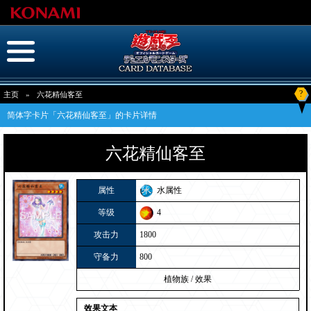
?
主页
»
六花精仙客至
简体字卡片「六花精仙客至」的卡片详情
六花精仙客至
属性
水属性
等级
4
攻击力
1800
守备力
800
植物族
/
效果
效果文本