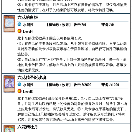
②：此卡存在于墓地，且自己场上不存在怪兽的情况下，或仅有植物族
怪兽的情况下，在对手的结束阶段可以发动。将此卡特殊召唤。
六花的白姬
水属性
【植物族 / 效果】
攻击力0
守备力0
Level4
此卡名的①②效果１回合仅可各使用１次。
①：在自己的主要阶段可以发动。从手牌将此卡特殊召唤。只要以此效
果特殊召唤的此卡以表侧表示存在于怪兽区域，自己仅可特殊召唤植物
族怪兽。
②：自己场上存在“六花”怪兽，且对手发动怪兽的效果时，将手牌・墓
地的此卡放回牌组，解放自己场上的１只植物族怪兽可以发动。将该发
动的效果无效。
六花精圣诞玫瑰
水属性
【植物族 / 效果】
攻击力2600
守备力1200
Level8
此卡名的①②效果1回合仅可各使用1次。①：自己场上存在“六花”怪
兽，且对手发动以自己场上的怪兽为对象的怪兽效果时，解放手牌・场
上的此卡后可以发动。将该效果无效。②：此卡存在于墓地的情况下，
解放自己场上1只植物族怪兽后可以发动。以守备表示形式将此卡特殊
召唤。用此效果特殊召唤的此卡从场上离开的情况下将被除外。
六花精牡丹