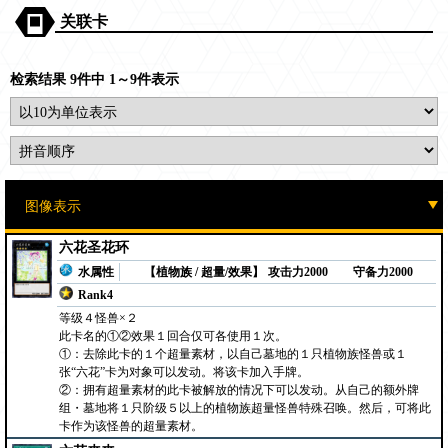
关联卡
检索结果 9件中 1～9件表示
六花圣花环
水属性
【植物族 / 超量/效果】
攻击力2000
守备力2000
Rank4
等级４怪兽×２
此卡名的①②效果１回合仅可各使用１次。
①：去除此卡的１个超量素材，以自己墓地的１只植物族怪兽或１
张“六花”卡为对象可以发动。将该卡加入手牌。
②：拥有超量素材的此卡被解放的情况下可以发动。从自己的额外牌
组・墓地将１只阶级５以上的植物族超量怪兽特殊召唤。然后，可将此
卡作为该怪兽的超量素材。