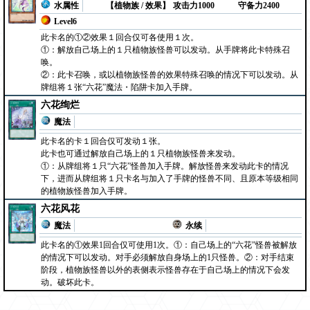
水属性
【植物族 / 效果】
攻击力1000
守备力2400
Level6
此卡名的①②效果１回合仅可各使用１次。
①：解放自己场上的１只植物族怪兽可以发动。从手牌将此卡特殊召
唤。
②：此卡召唤，或以植物族怪兽的效果特殊召唤的情况下可以发动。从
牌组将１张“六花”魔法・陷阱卡加入手牌。
六花绚烂
魔法
此卡名的卡１回合仅可发动１张。
此卡也可通过解放自己场上的１只植物族怪兽来发动。
①：从牌组将１只“六花”怪兽加入手牌。解放怪兽来发动此卡的情况
下，进而从牌组将１只卡名与加入了手牌的怪兽不同、且原本等级相同
的植物族怪兽加入手牌。
六花风花
魔法
永续
此卡名的①效果1回合仅可使用1次。①：自己场上的“六花”怪兽被解放
的情况下可以发动。对手必须解放自身场上的1只怪兽。②：对手结束
阶段，植物族怪兽以外的表侧表示怪兽存在于自己场上的情况下会发
动。破坏此卡。