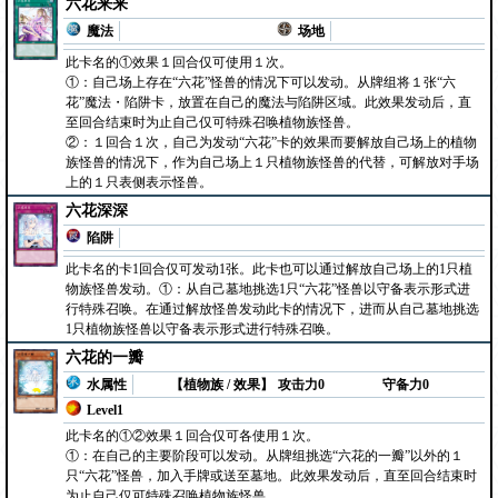
六花来来
魔法
场地
此卡名的①效果１回合仅可使用１次。
①：自己场上存在“六花”怪兽的情况下可以发动。从牌组将１张“六
花”魔法・陷阱卡，放置在自己的魔法与陷阱区域。此效果发动后，直
至回合结束时为止自己仅可特殊召唤植物族怪兽。
②：１回合１次，自己为发动“六花”卡的效果而要解放自己场上的植物
族怪兽的情况下，作为自己场上１只植物族怪兽的代替，可解放对手场
上的１只表侧表示怪兽。
六花深深
陷阱
此卡名的卡1回合仅可发动1张。此卡也可以通过解放自己场上的1只植
物族怪兽发动。①：从自己墓地挑选1只“六花”怪兽以守备表示形式进
行特殊召唤。在通过解放怪兽发动此卡的情况下，进而从自己墓地挑选
1只植物族怪兽以守备表示形式进行特殊召唤。
六花的一瓣
水属性
【植物族 / 效果】
攻击力0
守备力0
Level1
此卡名的①②效果１回合仅可各使用１次。
①：在自己的主要阶段可以发动。从牌组挑选“六花的一瓣”以外的１
只“六花”怪兽，加入手牌或送至墓地。此效果发动后，直至回合结束时
为止自己仅可特殊召唤植物族怪兽。