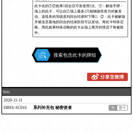
此卡名的①②效果1回合仅可各使用1次。①：解放手牌・
场上的此卡，可以自己场上最多2只植物族怪兽为对象发
动。该怪兽的等级直到回合结束时下降2。②：此卡被解放
并被送至墓地的回合的结束阶段可以发动。将此卡特殊召
唤。用此效果特殊召唤的此卡从场上离开的情况下将被除
外。
搜索包含此卡的牌组
Sets
2020-11-11
DBSS-SC016
系列补充包 秘密使者
N
普卡