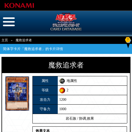
?
主页
»
魔救追求者
简体字卡片「魔救追求者」的卡片详情
魔救追求者
属性
地属性
等级
2
攻击力
1200
守备力
1000
岩石族
/
协调,效果
效果文本