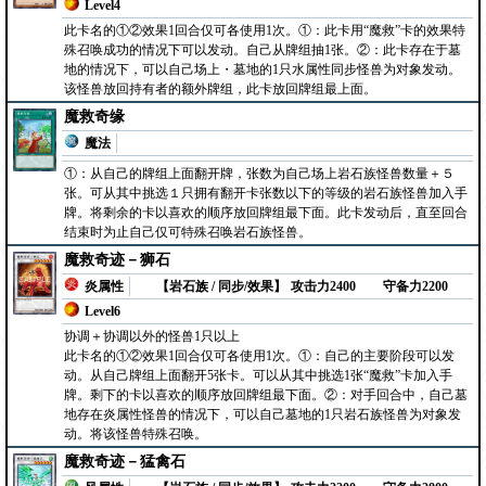
Level4
此卡名的①②效果1回合仅可各使用1次。①：此卡用“魔救”卡的效果特
殊召唤成功的情况下可以发动。自己从牌组抽1张。②：此卡存在于墓
地的情况下，可以自己场上・墓地的1只水属性同步怪兽为对象发动。
该怪兽放回持有者的额外牌组，此卡放回牌组最上面。
魔救奇缘
魔法
①：从自己的牌组上面翻开牌，张数为自己场上岩石族怪兽数量＋５
张。可从其中挑选１只拥有翻开卡张数以下的等级的岩石族怪兽加入手
牌。将剩余的卡以喜欢的顺序放回牌组最下面。此卡发动后，直至回合
结束时为止自己仅可特殊召唤岩石族怪兽。
魔救奇迹－狮石
炎属性
【岩石族 / 同步/效果】
攻击力2400
守备力2200
Level6
协调＋协调以外的怪兽1只以上
此卡名的①②效果1回合仅可各使用1次。①：自己的主要阶段可以发
动。从自己牌组上面翻开5张卡。可以从其中挑选1张“魔救”卡加入手
牌。剩下的卡以喜欢的顺序放回牌组最下面。②：对手回合中，自己墓
地存在炎属性怪兽的情况下，可以自己墓地的1只岩石族怪兽为对象发
动。将该怪兽特殊召唤。
魔救奇迹－猛禽石