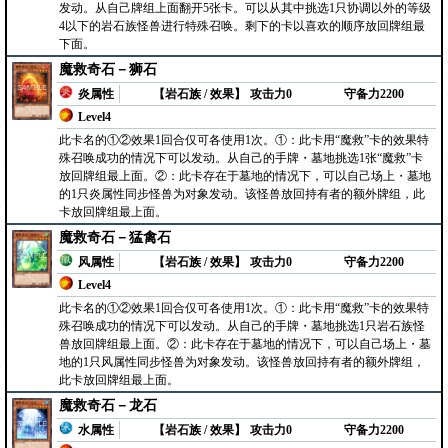
发动。从自己牌组上面翻开5张卡。可以从其中挑选1只协调以外的等级
4以下的岩石族怪兽进行特殊召唤。剩下的卡以喜欢的顺序放回牌组最
下面。
魔救奇石－狮石
炎属性
【岩石族 / 效果】
攻击力0
守备力2200
Level4
此卡名的①②效果1回合仅可各使用1次。①：此卡用“魔救”卡的效果特
殊召唤成功的情况下可以发动。从自己的手牌・墓地挑选1张“魔救”卡
放回牌组最上面。②：此卡存在于墓地的情况下，可以自己场上・墓地
的1只炎属性同步怪兽为对象发动。该怪兽放回持有者的额外牌组，此
卡放回牌组最上面。
魔救奇石－猛禽石
风属性
【岩石族 / 效果】
攻击力0
守备力2200
Level4
此卡名的①②效果1回合仅可各使用1次。①：此卡用“魔救”卡的效果特
殊召唤成功的情况下可以发动。从自己的手牌・墓地挑选1只岩石族怪
兽放回牌组最上面。②：此卡存在于墓地的情况下，可以自己场上・墓
地的1只风属性同步怪兽为对象发动。该怪兽放回持有者的额外牌组，
此卡放回牌组最上面。
魔救奇石－龙石
水属性
【岩石族 / 效果】
攻击力0
守备力2200