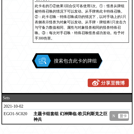
此卡名的①②效果1回合仅可各使用1次。①：怪兽从牌组
被特殊召唤的情况下可以发动。从手牌将此卡特殊召唤。
②：此卡召唤・特殊召唤成功的情况下，以对手场上的1只
表侧表示怪兽为对象可以发动。从手牌・牌组将1只攻击力
与守备力数值相同、属性与对象怪兽相同的怪兽特殊召
唤。③：每次对手召唤・特殊召唤怪兽成功发动。给予对
手300伤害。
搜索包含此卡的牌组
Sets
2021-10-02
EGO1-SC020
主题卡组套组 幻神降临:欧贝利斯克之巨
N
普卡
神兵