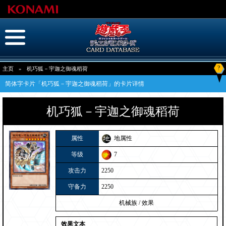
?
主页
»
机巧狐－宇迦之御魂稻荷
简体字卡片「机巧狐－宇迦之御魂稻荷」的卡片详情
机巧狐－宇迦之御魂稻荷
属性
地属性
等级
7
攻击力
2250
守备力
2250
机械族
/
效果
效果文本