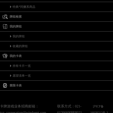
特典*同捆系商品
牌组检索
我的牌组
我的牌组
收藏的牌组
我的卡表
持有卡片一览
愿望清单一览
禁限卡表
卡牌游戏业务招商邮箱：
联系方式：021-
沪ICP备
tcg_cooperation@windoent.com
61266600转8021
16038212号-3