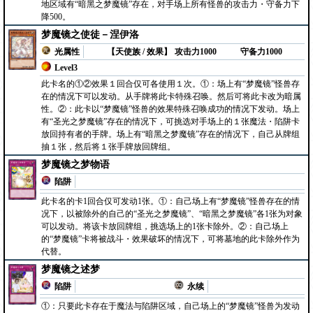
地区域有“暗黑之梦魔镜”存在，对手场上所有怪兽的攻击力・守备力下
降500。
梦魔镜之使徒－涅伊洛
光属性
【天使族 / 效果】
攻击力1000
守备力1000
Level3
此卡名的①②效果１回合仅可各使用１次。①：场上有“梦魔镜”怪兽存
在的情况下可以发动。从手牌将此卡特殊召唤。然后可将此卡改为暗属
性。②：此卡以“梦魔镜”怪兽的效果特殊召唤成功的情况下发动。场上
有“圣光之梦魔镜”存在的情况下，可挑选对手场上的１张魔法・陷阱卡
放回持有者的手牌。场上有“暗黑之梦魔镜”存在的情况下，自己从牌组
抽１张，然后将１张手牌放回牌组。
梦魔镜之梦物语
陷阱
此卡名的卡1回合仅可发动1张。①：自己场上有“梦魔镜”怪兽存在的情
况下，以被除外的自己的“圣光之梦魔镜”、“暗黑之梦魔镜”各1张为对象
可以发动。将该卡放回牌组，挑选场上的1张卡除外。②：自己场上
的“梦魔镜”卡将被战斗・效果破坏的情况下，可将墓地的此卡除外作为
代替。
梦魔镜之述梦
陷阱
永续
①：只要此卡存在于魔法与陷阱区域，自己场上的“梦魔镜”怪兽为发动