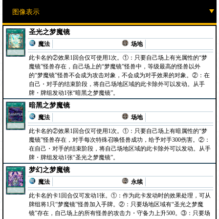
圣光之梦魔镜
魔法
场地
此卡名的②效果1回合仅可使用1次。①：只要自己场上有光属性的“梦
魔镜”怪兽存在，自己场上的“梦魔镜”怪兽中，等级最高的怪兽以外
的“梦魔镜”怪兽不会成为攻击对象，不会成为对手效果的对象。②：在
自己・对手的结束阶段，将自己场地区域的此卡除外可以发动。从手
牌・牌组发动1张“暗黑之梦魔镜”。
暗黑之梦魔镜
魔法
场地
此卡名的②效果1回合仅可使用1次。①：只要自己场上有暗属性的“梦
魔镜”怪兽存在，对手每次特殊召唤怪兽成功，给予对手300伤害。②：
在自己・对手的结束阶段，将自己场地区域的此卡除外可以发动。从手
牌・牌组发动1张“圣光之梦魔镜”。
梦幻之梦魔镜
魔法
永续
此卡名的卡1回合仅可发动1张。①：作为此卡发动时的效果处理，可从
牌组将1只“梦魔镜”怪兽加入手牌。②：只要场地区域有“圣光之梦魔
镜”存在，自己场上的所有怪兽的攻击力・守备力上升500。③：只要场