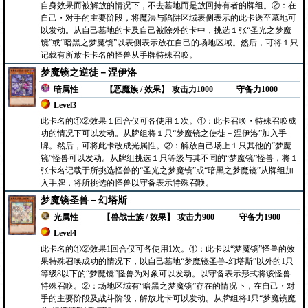
自身效果而被解放的情况下，不去墓地而是放回持有者的牌组。②：在
自己・对手的主要阶段，将魔法与陷阱区域表侧表示的此卡送至墓地可
以发动。从自己墓地的卡及自己被除外的卡中，挑选１张“圣光之梦魔
镜”或“暗黑之梦魔镜”以表侧表示放在自己的场地区域。然后，可将１只
记载有所放卡卡名的怪兽从手牌特殊召唤。
梦魔镜之逆徒－涅伊洛
暗属性
【恶魔族 / 效果】
攻击力1000
守备力1000
Level3
此卡名的①②效果１回合仅可各使用１次。①：此卡召唤・特殊召唤成
功的情况下可以发动。从牌组将１只“梦魔镜之使徒－涅伊洛”加入手
牌。然后，可将此卡改成光属性。②：解放自己场上１只其他的“梦魔
镜”怪兽可以发动。从牌组挑选１只等级与其不同的“梦魔镜”怪兽，将１
张卡名记载于所挑选怪兽的“圣光之梦魔镜”或“暗黑之梦魔镜”从牌组加
入手牌，将所挑选的怪兽以守备表示特殊召唤。
梦魔镜圣兽－幻塔斯
光属性
【兽战士族 / 效果】
攻击力900
守备力1900
Level4
此卡名的①②效果1回合仅可各使用1次。①：此卡以“梦魔镜”怪兽的效
果特殊召唤成功的情况下，以自己墓地“梦魔镜圣兽-幻塔斯”以外的1只
等级8以下的“梦魔镜”怪兽为对象可以发动。以守备表示形式将该怪兽
特殊召唤。②：场地区域有“暗黑之梦魔镜”存在的情况下，在自己・对
手的主要阶段及战斗阶段，解放此卡可以发动。从牌组将1只“梦魔镜魔