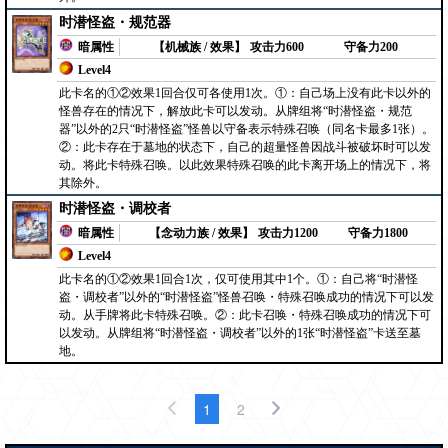
时潜怪盗・规范器
暗属性
【机械族 / 效果】
攻击力600
守备力200
Level4
此卡名的①②效果1回合仅可各使用1次。①：自己场上没有此卡以外的
怪兽存在的情况下，解放此卡可以发动。从牌组将“时潜怪盗・规范
器”以外的2只“时潜怪盗”怪兽以守备表示特殊召唤（同名卡最多1张）。
②：此卡存在于墓地的状态下，自己的超量怪兽因战斗被破坏时可以发
动。将此卡特殊召唤。以此效果特殊召唤的此卡离开场上的情况下，将
其除外。
时潜怪盗・调校者
暗属性
【念动力族 / 效果】
攻击力1200
守备力1800
Level4
此卡名的①②效果1回合1次，仅可使用其中1个。①：自己将“时潜怪
盗・调校者”以外的“时潜怪盗”怪兽召唤・特殊召唤成功的情况下可以发
动。从手牌将此卡特殊召唤。②：此卡召唤・特殊召唤成功的情况下可
以发动。从牌组将“时潜怪盗・调校者”以外的1张“时潜怪盗”卡送至墓
地。
1
2