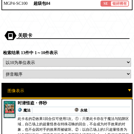
MGP4-SC100
超级包04
SE
银碎稀有
关联卡
检索结果 13件中 1～10件表示
时潜怪盗・停秒
魔法
永续
此卡名的②效果1回合仅可使用1次。①：只要此卡存在于魔法与陷阱区
域，自己场上的超量怪兽在特殊召唤的回合，不会成为对手效果的对
象，也不会因对手的效果而被破坏。②：以自己场上的1只超量怪兽为