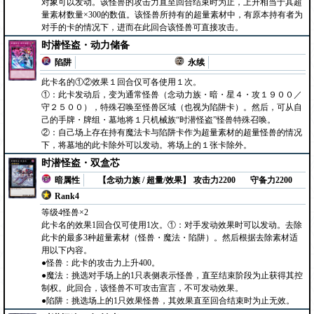
对象可以发动。该怪兽的攻击力直至回合结束时为止，上升相当于其超
量素材数量×300的数值。该怪兽所持有的超量素材中，有原本持有者为
对手的卡的情况下，进而在此回合该怪兽可直接攻击。
时潜怪盗・动力储备
陷阱
永续
此卡名的①②效果１回合仅可各使用１次。
①：此卡发动后，变为通常怪兽（念动力族・暗・星４・攻１９００／
守２５００），特殊召唤至怪兽区域（也视为陷阱卡）。然后，可从自
己的手牌・牌组・墓地将１只机械族“时潜怪盗”怪兽特殊召唤。
②：自己场上存在持有魔法卡与陷阱卡作为超量素材的超量怪兽的情况
下，将墓地的此卡除外可以发动。将场上的１张卡除外。
时潜怪盗・双盒芯
暗属性
【念动力族 / 超量/效果】
攻击力2200
守备力2200
Rank4
等级4怪兽×2
此卡名的效果1回合仅可使用1次。①：对手发动效果时可以发动。去除
此卡的最多3种超量素材（怪兽・魔法・陷阱）。然后根据去除素材适
用以下内容。
●怪兽：此卡的攻击力上升400。
●魔法：挑选对手场上的1只表侧表示怪兽，直至结束阶段为止获得其控
制权。此回合，该怪兽不可攻击宣言，不可发动效果。
●陷阱：挑选场上的1只效果怪兽，其效果直至回合结束时为止无效。