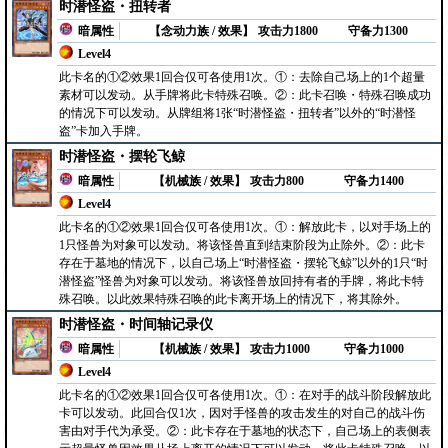
时潜怪盗・扭转者
暗属性
【念动力族 / 效果】
攻击力1800
守备力1300
Level4
此卡名的①②效果1回合仅可各使用1次。①：去除自己场上的1个超量
素材可以发动。从手牌将此卡特殊召唤。②：此卡召唤・特殊召唤成功
的情况下可以发动。从牌组将1张“时潜怪盗・扭转者”以外的“时潜怪
盗”卡加入手牌。
时潜怪盗・摆轮飞鲸
暗属性
【机械族 / 效果】
攻击力800
守备力1400
Level4
此卡名的①②效果1回合仅可各使用1次。①：解放此卡，以对手场上的
1只怪兽为对象可以发动。将该怪兽直到结束阶段为止除外。②：此卡
存在于墓地的情况下，以自己场上“时潜怪盗・摆轮飞鲸”以外的1只“时
潜怪盗”怪兽为对象可以发动。将该怪兽放回持有者的手牌，将此卡特
殊召唤。以此效果特殊召唤的此卡离开场上的情况下，将其除外。
时潜怪盗・时间轴记录仪
暗属性
【机械族 / 效果】
攻击力1000
守备力1000
Level4
此卡名的①②效果1回合仅可各使用1次。①：在对手的战斗阶段解放此
卡可以发动。此回合仅1次，因对手怪兽的攻击发生的对自己的战斗伤
害由对手代为承受。②：此卡存在于墓地的状态下，自己场上的表侧表