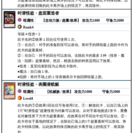
示超量怪兽因效果从场上离开的情况下可以发动。将此卡特殊召唤。以
此效果特殊召唤的此卡离开场上的情况下，将其除外。
时潜怪盗・盘面重造者
暗属性
【念动力族 / 超量/效果】
攻击力2400
守备力2000
Rank4
等级４怪兽×２
此卡名的②效果１回合仅可使用１次。
①：在自己・对手的准备阶段可以发动。将对手的牌组最上面的卡作为
此卡的超量素材。
②：在自己・对手的回合可以发动。去除此卡的最多３种（怪兽・魔
法・陷阱）超量素材。然后，根据去除的种类适用以下效果。
●怪兽：直至结束阶段为止将此卡除外。
●魔法：自己抽１张。
●陷阱：将对手场上的１张表侧表示卡放回牌组最上面。
时潜怪盗・表圈潜航艇
暗属性
【机械族 / 效果】
攻击力1000
守备力2000
Level4
此卡名的①②效果1回合仅可各使用1次。①：解放此卡，以自己场上的
1只“时潜怪盗”超量怪兽为对象可以发动。从对手墓地挑选1张卡，重叠
在对象怪兽下方作为超量素材。此效果在对手回合中也可以发动。②：
此卡存在于墓地的情况下，去除自己场上的1个超量素材可以发动。将
此卡特殊召唤。以此效果特殊召唤的此卡离开场上的情况下，将其除
外。