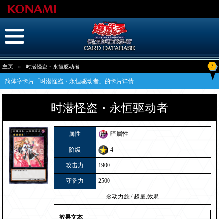
?
主页
»
时潜怪盗・永恒驱动者
简体字卡片「时潜怪盗・永恒驱动者」的卡片详情
时潜怪盗・永恒驱动者
属性
暗属性
阶级
4
攻击力
1900
守备力
2500
念动力族
/
超量,效果
效果文本