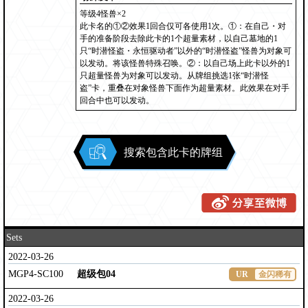
等级4怪兽×2
此卡名的①②效果1回合仅可各使用1次。①：在自己・对
手的准备阶段去除此卡的1个超量素材，以自己墓地的1
只“时潜怪盗・永恒驱动者”以外的“时潜怪盗”怪兽为对象可
以发动。将该怪兽特殊召唤。②：以自己场上此卡以外的1
只超量怪兽为对象可以发动。从牌组挑选1张“时潜怪
盗”卡，重叠在对象怪兽下面作为超量素材。此效果在对手
回合中也可以发动。
搜索包含此卡的牌组
Sets
2022-03-26
MGP4-SC100
超级包04
UR
金闪稀有
2022-03-26