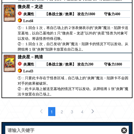
微炎星－龙进
炎属性
【兽战士族 / 效果】
攻击力1800
守备力400
Level4
①：１回合１次，将自己场上的２张表侧表示的“炎舞”魔法・陷阱卡送
至墓地，以自己墓地的１只“微炎星－龙进”以外的“炎星”怪兽为对象可
以发动。将该怪兽特殊召唤。
②：１回合１次，自己发动“炎舞”魔法・陷阱卡的情况下可以发动。从
牌组将１张“炎舞”陷阱卡放置在自己场上。
捷炎星－鸦清
炎属性
【兽战士族 / 效果】
攻击力200
守备力1800
Level3
①：只要此卡存在于怪兽区域，自己场上的“炎舞”魔法・陷阱卡不会因
对手的效果被破坏。
②：此卡从场上被送至墓地的情况下可以发动。从牌组将１张“炎舞”魔
法卡放置在自己场上。
1
2
3
4