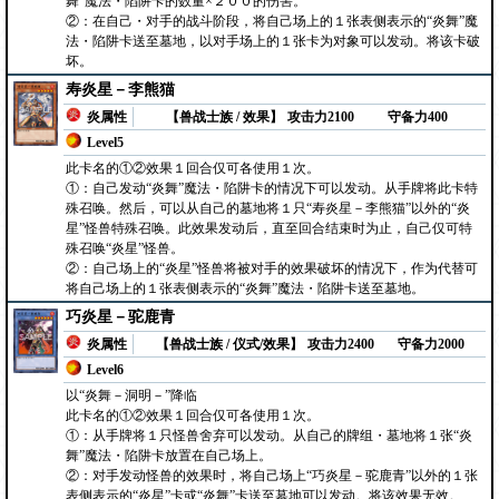
舞”魔法・陷阱卡的数量×２００的伤害。
②：在自己・对手的战斗阶段，将自己场上的１张表侧表示的“炎舞”魔
法・陷阱卡送至墓地，以对手场上的１张卡为对象可以发动。将该卡破
坏。
寿炎星－李熊猫
炎属性
【兽战士族 / 效果】
攻击力2100
守备力400
Level5
此卡名的①②效果１回合仅可各使用１次。
①：自己发动“炎舞”魔法・陷阱卡的情况下可以发动。从手牌将此卡特
殊召唤。然后，可以从自己的墓地将１只“寿炎星－李熊猫”以外的“炎
星”怪兽特殊召唤。此效果发动后，直至回合结束时为止，自己仅可特
殊召唤“炎星”怪兽。
②：自己场上的“炎星”怪兽将被对手的效果破坏的情况下，作为代替可
将自己场上的１张表侧表示的“炎舞”魔法・陷阱卡送至墓地。
巧炎星－驼鹿青
炎属性
【兽战士族 / 仪式/效果】
攻击力2400
守备力2000
Level6
以“炎舞－洞明－”降临
此卡名的①②效果１回合仅可各使用１次。
①：从手牌将１只怪兽舍弃可以发动。从自己的牌组・墓地将１张“炎
舞”魔法・陷阱卡放置在自己场上。
②：对手发动怪兽的效果时，将自己场上“巧炎星－驼鹿青”以外的１张
表侧表示的“炎星”卡或“炎舞”卡送至墓地可以发动。将该效果无效。