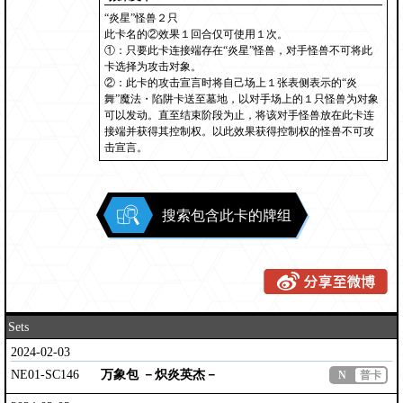
“炎星”怪兽２只
此卡名的②效果１回合仅可使用１次。
①：只要此卡连接端存在“炎星”怪兽，对手怪兽不可将此
卡选择为攻击对象。
②：此卡的攻击宣言时将自己场上１张表侧表示的“炎
舞”魔法・陷阱卡送至墓地，以对手场上的１只怪兽为对象
可以发动。直至结束阶段为止，将该对手怪兽放在此卡连
接端并获得其控制权。以此效果获得控制权的怪兽不可攻
击宣言。
搜索包含此卡的牌组
Sets
2024-02-03
NE01-SC146
万象包 －炽炎英杰－
N
普卡