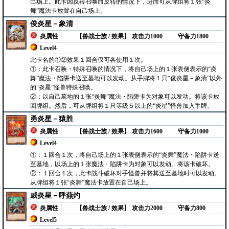
己场上。此卡因反转召唤而反转的情况下，进而可从牌组将１张“炎
舞”魔法卡放置在自己场上。
俊炎星－象清
炎属性
【兽战士族 / 效果】
攻击力1000
守备力1800
Level4
此卡名的①②效果１回合仅可各使用１次。
①：此卡召唤・特殊召唤的情况下，将自己场上的１张表侧表示的“炎
舞”魔法・陷阱卡送至墓地可以发动。从手牌将１只“俊炎星－象清”以外
的“炎星”怪兽特殊召唤。
②：以自己墓地的１张“炎舞”魔法・陷阱卡为对象可以发动。将该卡放
回牌组。然后，可从牌组将１只等级５以上的“炎星”怪兽加入手牌。
勇炎星－猿胜
炎属性
【兽战士族 / 效果】
攻击力1600
守备力1000
Level4
①：１回合１次，将自己场上的１张表侧表示的“炎舞”魔法・陷阱卡送
至墓地，以场上的１张魔法・陷阱卡为对象可以发动。将该卡破坏。
②：１回合１次，此卡战斗破坏对手怪兽并将其送至墓地时可以发动。
从牌组将１张“炎舞”魔法卡放置在自己场上。
威炎星－呼燕灼
炎属性
【兽战士族 / 效果】
攻击力2000
守备力800
Level5