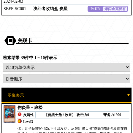
2024-02-03
SBFF-SC001
决斗者收纳盒 炎星
P+UR
爆闪金亮稀有
关联卡
检索结果 39件中 1～10件表示
伤炎星－狼松
炎属性
【兽战士族 / 效果】
攻击力0
守备力1900
Level3
①：此卡反转的情况下可以发动。从牌组将１张“炎舞”陷阱卡放置在自