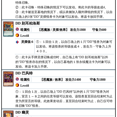
特殊召唤。
②：此卡召唤・特殊召唤的情况下可以发动。将此卡的等级改成4。
③：此卡被送至墓地的情况下，或以表侧加入额外牌组的情况下，以自
己场上的1张“DD”灵摆怪兽卡为对象可以发动。将该卡放回手牌。
DD 刻耳柏洛斯
暗属性
【恶魔族 / 灵摆/效果】
攻击力1800
守备力600
Level4
灵摆值:6
①：１回合１次，以自己场上的１只“DD”怪兽为对象可
以发动。将该怪兽的等级改成４，攻击力・守备力上升
４００。
①：此卡从手牌灵摆召唤成功时，自己场上有“DD 刻耳柏洛斯”以外
的“DD”怪兽存在的情况下，以自己墓地的１张永续魔法卡为对象可以
发动。将该卡加入手牌。
DD 巴风特
暗属性
【恶魔族 / 效果】
攻击力1400
守备力1800
Level4
①：１回合１次，以自己场上“DD 巴风特”以外的１只“DD”怪兽为对
象，宣言１～８之间的任意等级可以发动。该怪兽直至回合结束时为止
变为所宣言的等级。此效果发动后，直至回合结束时为止，自己仅可特
殊召唤“DD”怪兽。
DD 幽灵