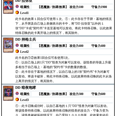
DD 拉弥亚
暗属性
【恶魔族 / 协调/效果】
攻击力100
守备力1900
Level1
此卡名的效果１回合仅可使用１次。①：此卡存在于手牌・墓地的情况
下，从手牌及自己场上表侧表示的卡中，将“DD 拉弥亚”以外的１
张“DD”卡或“契约书”卡送至墓地可以发动。将此卡特殊召唤。以此效果
特殊召唤的此卡离开场上的情况下，将其除外。
DD 持枪士兵
暗属性
【恶魔族 / 协调/效果】
攻击力400
守备力400
Level2
此卡名的①②效果1回合仅可各使用1次。
①：以自己场上的1只“DD”怪兽为对象可以发动。该怪兽的等级上升最
多相当于自己场上・墓地的“契约书”卡的数量的数值。
②：此卡存在于墓地的情况下，以自己场上的1张“契约书”卡为对象可
以发动。将该卡破坏，将此卡特殊召唤。以此效果特殊召唤的此卡从场
上离开的情况下，将其除外。
DD 暗夜咆哮
暗属性
【恶魔族 / 协调/效果】
攻击力300
守备力600
Level3
①：此卡召唤成功时，以自己墓地的１只“DD”怪兽为对象可以发动。
将该怪兽特殊召唤。以此效果特殊召唤的怪兽的攻击力・守备力变为
０，该怪兽被破坏的情况下，自己受到１０００伤害。此效果发动后，