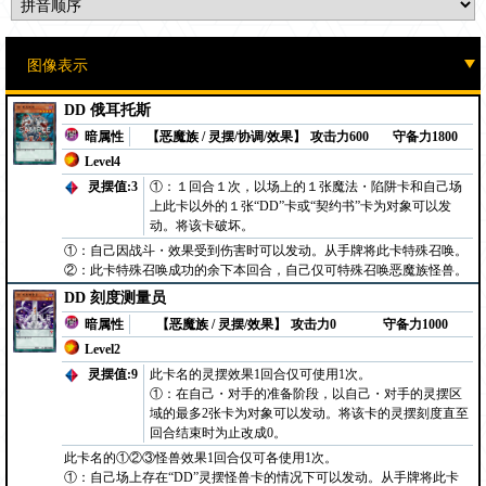
DD 俄耳托斯
暗属性
【恶魔族 / 灵摆/协调/效果】
攻击力600
守备力1800
Level4
灵摆值:3
①：１回合１次，以场上的１张魔法・陷阱卡和自己场
上此卡以外的１张“DD”卡或“契约书”卡为对象可以发
动。将该卡破坏。
①：自己因战斗・效果受到伤害时可以发动。从手牌将此卡特殊召唤。
②：此卡特殊召唤成功的余下本回合，自己仅可特殊召唤恶魔族怪兽。
DD 刻度测量员
暗属性
【恶魔族 / 灵摆/效果】
攻击力0
守备力1000
Level2
灵摆值:9
此卡名的灵摆效果1回合仅可使用1次。
①：在自己・对手的准备阶段，以自己・对手的灵摆区
域的最多2张卡为对象可以发动。将该卡的灵摆刻度直至
回合结束时为止改成0。
此卡名的①②③怪兽效果1回合仅可各使用1次。
①：自己场上存在“DD”灵摆怪兽卡的情况下可以发动。从手牌将此卡