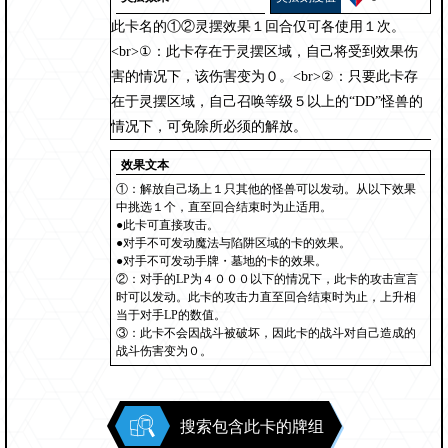
此卡名的①②灵摆效果１回合仅可各使用１次。
<br>①：此卡存在于灵摆区域，自己将受到效果伤
害的情况下，该伤害变为０。<br>②：只要此卡存
在于灵摆区域，自己召唤等级５以上的“DD”怪兽的
情况下，可免除所必须的解放。
效果文本
①：解放自己场上１只其他的怪兽可以发动。从以下效果
中挑选１个，直至回合结束时为止适用。
●此卡可直接攻击。
●对手不可发动魔法与陷阱区域的卡的效果。
●对手不可发动手牌・墓地的卡的效果。
②：对手的LP为４０００以下的情况下，此卡的攻击宣言
时可以发动。此卡的攻击力直至回合结束时为止，上升相
当于对手LP的数值。
③：此卡不会因战斗被破坏，因此卡的战斗对自己造成的
战斗伤害变为０。
搜索包含此卡的牌组