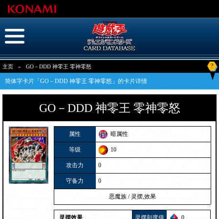
?
主页
»
GO－DDD 神零王 零神零怒
简体字卡片「GO－DDD 神零王 零神零怒」的卡片详情
GO－DDD 神零王 零神零怒
属性
暗属性
等级
10
攻击力
0
守备力
0
恶魔族
/
灵摆,效果
灵摆效果
灵摆刻度值
0