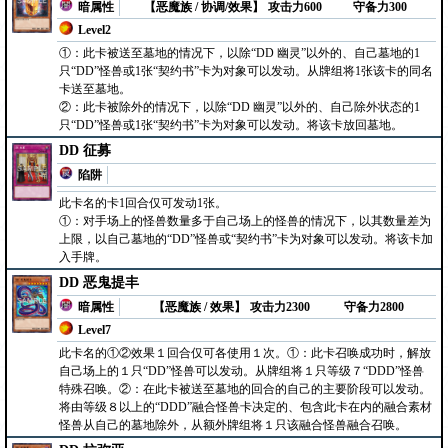
暗属性
【恶魔族 / 协调/效果】
攻击力600
守备力300
Level2
①：此卡被送至墓地的情况下，以除“DD 幽灵”以外的、自己墓地的1
只“DD”怪兽或1张“契约书”卡为对象可以发动。从牌组将1张该卡的同名
卡送至墓地。
②：此卡被除外的情况下，以除“DD 幽灵”以外的、自己除外状态的1
只“DD”怪兽或1张“契约书”卡为对象可以发动。将该卡放回墓地。
DD 征募
陷阱
此卡名的卡1回合仅可发动1张。
①：对手场上的怪兽数量多于自己场上的怪兽的情况下，以其数量差为
上限，以自己墓地的“DD”怪兽或“契约书”卡为对象可以发动。将该卡加
入手牌。
DD 恶鬼提丰
暗属性
【恶魔族 / 效果】
攻击力2300
守备力2800
Level7
此卡名的①②效果１回合仅可各使用１次。①：此卡召唤成功时，解放
自己场上的１只“DD”怪兽可以发动。从牌组将１只等级７“DDD”怪兽
特殊召唤。②：在此卡被送至墓地的回合的自己的主要阶段可以发动。
将由等级８以上的“DDD”融合怪兽卡决定的、包含此卡在内的融合素材
怪兽从自己的墓地除外，从额外牌组将１只该融合怪兽融合召唤。