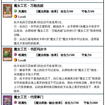
魔女工艺・万能杰妮
风属性
【魔法师族 / 效果】
攻击力300
守备力500
Level1
此卡名的①②效果1回合仅可各使用1次。
①：在自己・对手的主要阶段，解放此卡，从手牌将1张魔法卡舍弃可
以发动。从牌组将“魔女工艺・万能杰妮”以外的1只“魔女工艺”怪兽特殊
召唤。
②：从自己墓地将此卡和1张“魔女工艺”魔法卡除外可以发动。适用该
魔法卡发动时的效果。
魔女工艺・书匠玛尔卡
暗属性
【魔法师族 / 效果】
攻击力2500
守备力0
Level6
此卡名的①②效果1回合仅可各使用1次。
①：解放手牌・场上的此卡可以发动。从牌组将1张“魔女工艺”场地・
永续魔法卡加入手牌。
②：此卡存在于墓地的状态下，自己场上表侧表示的“魔女工艺”怪兽因
对手的效果从场上离开的情况下可以发动。将此卡特殊召唤，将对手场
上1只怪兽解放。以此效果特殊召唤的此卡从场上离开的情况下，将其
除外。
魔女工艺・代理掌门
暗属性
【魔法师族 / 融合/效果】
攻击力2700
守备力2800