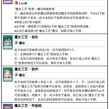
Level8
“魔女工艺”怪兽＋魔法师族怪兽
①：融合怪兽以外的魔法师族怪兽或魔法卡的效果发动时，可从以下效
果中选择1个发动（此卡名的以下效果1回合仅可各选择1次）。
●将场上的1张卡破坏。
●从手牌・牌组将1只等级6以下的“魔女工艺”怪兽特殊召唤。
●从自己墓地将1张“魔女工艺”魔法・陷阱卡加入手牌。
魔女工艺・创生
魔法
此卡名的①②效果1回合1次，仅可使用其中1个。
①：从牌组将1只“魔女工艺”怪兽加入手牌。
②：在自己的结束阶段，此卡存在于墓地，且自己场上存在“魔女工
艺”怪兽的情况下可以发动。将此卡加入手牌。
魔女工艺・协作
魔法
此卡名的①②效果１回合１次，仅可使用其中１个。①：以自己场上的
１只“魔女工艺”怪兽为对象可以发动。此回合，该怪兽在１次战斗阶段
中可攻击２次，该怪兽攻击的情况下，对手直至伤害步骤结束时为止不
可发动魔法・陷阱卡。②：此卡存在于墓地，自己场上有“魔女工艺”怪
兽存在的情况下，在自己的结束阶段可以发动。将此卡加入手牌。
魔女工艺・学徒组