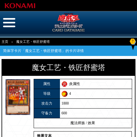
?
主页
»
魔女工艺・铁匠舒蜜塔
简体字卡片「魔女工艺・铁匠舒蜜塔」的卡片详情
魔女工艺・铁匠舒蜜塔
属性
炎属性
等级
4
攻击力
1800
守备力
600
魔法师族
/
效果
效果文本