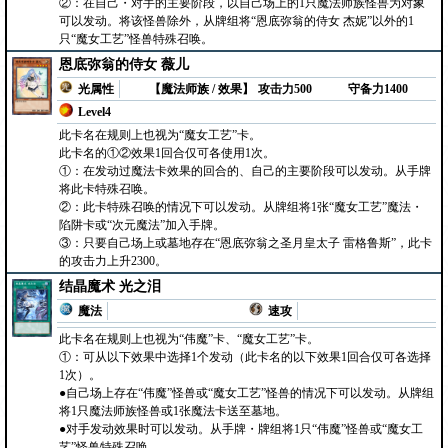
②：在自己・对手的主要阶段，以自己场上的1只魔法师族怪兽为对象
可以发动。将该怪兽除外，从牌组将“恩底弥翁的侍女 杰妮”以外的1
只“魔女工艺”怪兽特殊召唤。
恩底弥翁的侍女 薇儿
光属性
【魔法师族 / 效果】
攻击力500
守备力1400
Level4
此卡名在规则上也视为“魔女工艺”卡。
此卡名的①②效果1回合仅可各使用1次。
①：在发动过魔法卡效果的回合的、自己的主要阶段可以发动。从手牌
将此卡特殊召唤。
②：此卡特殊召唤的情况下可以发动。从牌组将1张“魔女工艺”魔法・
陷阱卡或“次元魔法”加入手牌。
③：只要自己场上或墓地存在“恩底弥翁之圣月皇太子 雷格鲁斯”，此卡
的攻击力上升2300。
结晶魔术 光之泪
魔法
速攻
此卡名在规则上也视为“伟魔”卡、“魔女工艺”卡。
①：可从以下效果中选择1个发动（此卡名的以下效果1回合仅可各选择
1次）。
●自己场上存在“伟魔”怪兽或“魔女工艺”怪兽的情况下可以发动。从牌组
将1只魔法师族怪兽或1张魔法卡送至墓地。
●对手发动效果时可以发动。从手牌・牌组将1只“伟魔”怪兽或“魔女工
艺”怪兽特殊召唤。