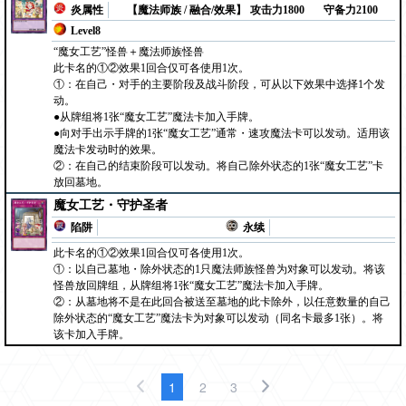
炎属性
【魔法师族 / 融合/效果】
攻击力1800
守备力2100
Level8
“魔女工艺”怪兽＋魔法师族怪兽
此卡名的①②效果1回合仅可各使用1次。
①：在自己・对手的主要阶段及战斗阶段，可从以下效果中选择1个发
动。
●从牌组将1张“魔女工艺”魔法卡加入手牌。
●向对手出示手牌的1张“魔女工艺”通常・速攻魔法卡可以发动。适用该
魔法卡发动时的效果。
②：在自己的结束阶段可以发动。将自己除外状态的1张“魔女工艺”卡
放回墓地。
魔女工艺・守护圣者
陷阱
永续
此卡名的①②效果1回合仅可各使用1次。
①：以自己墓地・除外状态的1只魔法师族怪兽为对象可以发动。将该
怪兽放回牌组，从牌组将1张“魔女工艺”魔法卡加入手牌。
②：从墓地将不是在此回合被送至墓地的此卡除外，以任意数量的自己
除外状态的“魔女工艺”魔法卡为对象可以发动（同名卡最多1张）。将
该卡加入手牌。
1
2
3