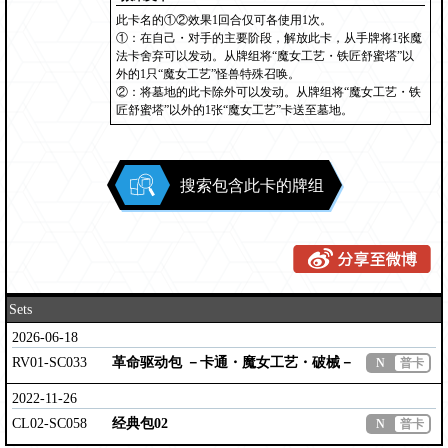
此卡名的①②效果1回合仅可各使用1次。
①：在自己・对手的主要阶段，解放此卡，从手牌将1张魔
法卡舍弃可以发动。从牌组将“魔女工艺・铁匠舒蜜塔”以
外的1只“魔女工艺”怪兽特殊召唤。
②：将墓地的此卡除外可以发动。从牌组将“魔女工艺・铁
匠舒蜜塔”以外的1张“魔女工艺”卡送至墓地。
搜索包含此卡的牌组
Sets
2026-06-18
RV01-SC033
革命驱动包 －卡通・魔女工艺・破械－
N
普卡
2022-11-26
CL02-SC058
经典包02
N
普卡