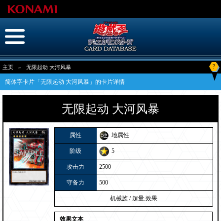
?
主页
»
无限起动 大河风暴
简体字卡片「无限起动 大河风暴」的卡片详情
无限起动 大河风暴
属性
地属性
阶级
5
攻击力
2500
守备力
500
机械族
/
超量,效果
效果文本