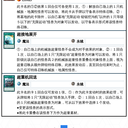
Level5
此卡名的①②效果１回合仅可各使用１次。①：解放自己场上的１只机
械族・地属性怪兽可以发动。将此卡从手牌以守备表示特殊召唤。②：
将墓地的此卡除外，以自己墓地“无限起动 链锯挖沟机”以外的１只等级
５以下的“无限起动”怪兽为对象可以发动。以守备表示形式将该怪兽特
殊召唤。
超接地展开
魔法
永续
①：自己场上的机械族超量怪兽不会成为对手效果的对象。②：１回合
１次，以自己场上的１只“无限起动”超量怪兽为对象可以发动。将１只
阶级比该自己的怪兽高２的机械族超量怪兽重叠在对象怪兽上面，视为
超量召唤从额外牌组特殊召唤。此效果发动后，直至回合结束时为止，
自己仅可特殊召唤机械族・地属性怪兽。
超重机回送
魔法
永续
此卡名的卡１回合仅可发动１张。①：作为此卡发动时的效果处理，可
从牌组将１只“无限起动”怪兽加入手牌。②：１回合１次，以自己场上
的１只机械族超量怪兽为对象，可从以下效果中选择１个发动。
●变更该怪兽的表示形式。
●将此卡重叠在该怪兽下方作为超量素材。