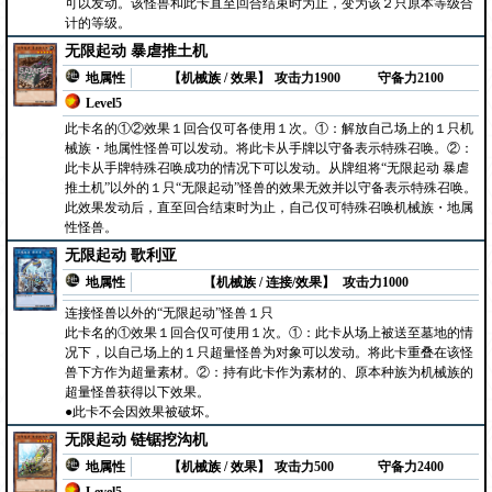
可以发动。该怪兽和此卡直至回合结束时为止，变为该２只原本等级合
计的等级。
无限起动 暴虐推土机
地属性
【机械族 / 效果】
攻击力1900
守备力2100
Level5
此卡名的①②效果１回合仅可各使用１次。①：解放自己场上的１只机
械族・地属性怪兽可以发动。将此卡从手牌以守备表示特殊召唤。②：
此卡从手牌特殊召唤成功的情况下可以发动。从牌组将“无限起动 暴虐
推土机”以外的１只“无限起动”怪兽的效果无效并以守备表示特殊召唤。
此效果发动后，直至回合结束时为止，自己仅可特殊召唤机械族・地属
性怪兽。
无限起动 歌利亚
地属性
【机械族 / 连接/效果】
攻击力1000
连接怪兽以外的“无限起动”怪兽１只
此卡名的①效果１回合仅可使用１次。①：此卡从场上被送至墓地的情
况下，以自己场上的１只超量怪兽为对象可以发动。将此卡重叠在该怪
兽下方作为超量素材。②：持有此卡作为素材的、原本种族为机械族的
超量怪兽获得以下效果。
●此卡不会因效果被破坏。
无限起动 链锯挖沟机
地属性
【机械族 / 效果】
攻击力500
守备力2400