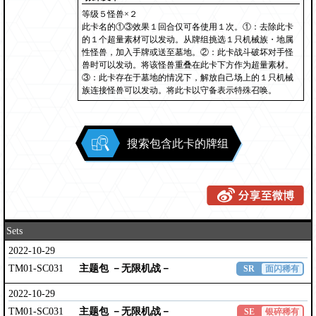
等级５怪兽×２
此卡名的①③效果１回合仅可各使用１次。①：去除此卡
的１个超量素材可以发动。从牌组挑选１只机械族・地属
性怪兽，加入手牌或送至墓地。②：此卡战斗破坏对手怪
兽时可以发动。将该怪兽重叠在此卡下方作为超量素材。
③：此卡存在于墓地的情况下，解放自己场上的１只机械
族连接怪兽可以发动。将此卡以守备表示特殊召唤。
搜索包含此卡的牌组
Sets
2022-10-29
TM01-SC031
主题包 －无限机战－
SR
面闪稀有
2022-10-29
TM01-SC031
主题包 －无限机战－
SE
银碎稀有