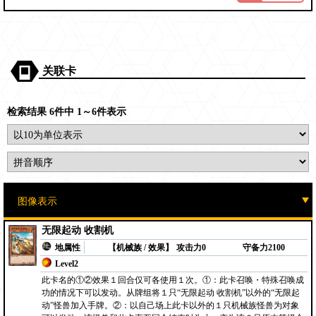
关联卡
检索结果 6件中 1～6件表示
无限起动 收割机
地属性
【机械族 / 效果】
攻击力0
守备力2100
Level2
此卡名的①②效果１回合仅可各使用１次。①：此卡召唤・特殊召唤成
功的情况下可以发动。从牌组将１只“无限起动 收割机”以外的“无限起
动”怪兽加入手牌。②：以自己场上此卡以外的１只机械族怪兽为对象