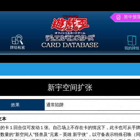
简中禁
牌组检索
我的牌组
新宇空间扩张
效果
通常陷阱
文本
名的卡１回合仅可发动１张。自己场上不存在卡的情况下，此卡也可从手
数量的“新空间人”怪兽及“元素－英雄 新宇侠”，以守备表示特殊召唤