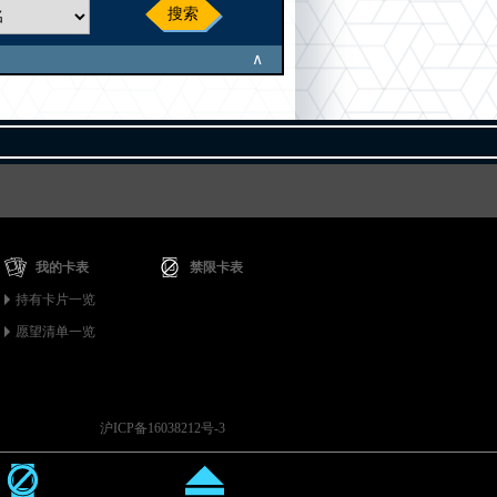
搜索
∧
我的卡表
禁限卡表
持有卡片一览
愿望清单一览
沪ICP备16038212号-3