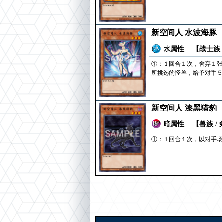
新空间人 水波海豚
水属性
【战士族 
①：１回合１次，舍弃１
所挑选的怪兽，给予对手
新空间人 漆黑猎豹
暗属性
【兽族 /
①：１回合１次，以对手