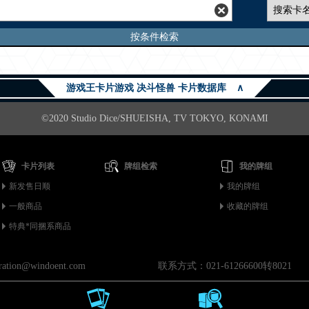
按条件检索
游戏王卡片游戏 决斗怪兽 卡片数据库
∧
©2020 Studio Dice/SHUEISHA, TV TOKYO, KONAMI
卡片列表
牌组检索
我的牌组
新发售日顺
我的牌组
一般商品
收藏的牌组
特典*同捆系商品
on@windoent.com
联系方式：021-61266600转8021