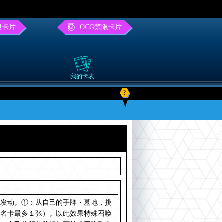
限卡片
OCG禁限卡片
我的卡表
?
牌发动。①：从自己的手牌・墓地，挑
（同名卡最多１张）。以此效果特殊召唤