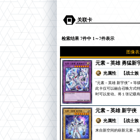
关联卡
检索结果 7件中 1～7件表示
图像表
元素－英雄 勇猛新
光属性
【战士族 
“元素－英雄 新宇侠”＋等
此卡仅可以融合召唤方式特
时可以发动。将１张记载有
元素－英雄 新宇侠
光属性
【战士族 
来自新空间的崭新元素－