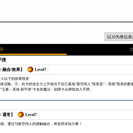
示
宇侠
/ 融合/效果】
Level7
级４以下的效果怪兽
殊召唤。①：此卡的攻击力上升相当于自己墓地“新空间人”怪兽及“－英雄”怪兽的数
“元素－英雄 新宇侠”卡名的魔法・陷阱卡从牌组加入手牌。
/ 通常】
Level7
英雄。通过与新空间人的接触融合，将发挥未知力量！