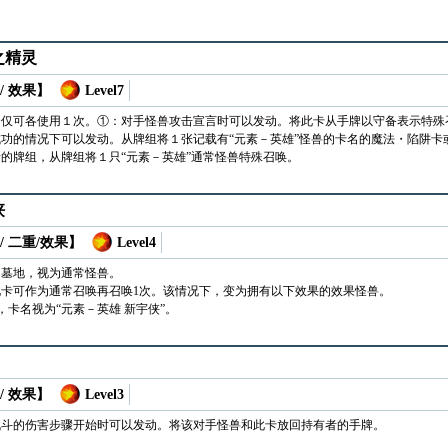
之精灵
/ 效果】
Level7
合仅可各使用１次。①：对手怪兽攻击宣言时可以发动。将此卡从手牌以守备表示特殊
功的情况下可以发动。从牌组将１张记载有“元素－英雄”怪兽的卡名的魔法・陷阱卡
的牌组，从牌组将１只“元素－英雄”通常怪兽特殊召唤。
侠
/ 二重/效果】
Level4
・墓地，视为通常怪兽。
卡可作为通常召唤再召唤1次。该情况下，变为拥有以下效果的效果怪兽。
，卡名视为“元素－英雄 新宇侠”。
/ 效果】
Level3
战斗的伤害步骤开始时可以发动。将该对手怪兽和此卡放回持有者的手牌。