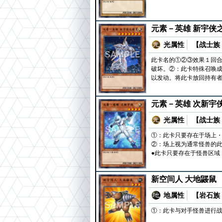
元素－英雄 新宇侠
光属性
【战士族 
此卡名的①②③效果１回
破坏。②：此卡特殊召唤成
以发动。将此卡放回持有者
元素－英雄 次新宇
光属性
【战士族 
①：此卡只要存在于场上
②：场上视为通常怪兽的此
●此卡只要存在于怪兽区域
新空间人 大地鼹鼠
地属性
【岩石族 
①：此卡与对手怪兽进行