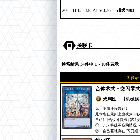
2021-11-03
MGP3-SC036
超级包03
关联卡
检索结果 34件中 1～10件表示
图像表
合体术式－交闪零
光属性
【机械族 
光・暗属性怪兽2只
此卡名在规则上也视为“闪
自己1回合仅可特殊召唤1
①：此卡特殊召唤的情况下
②：自己墓地存在“闪刀姬