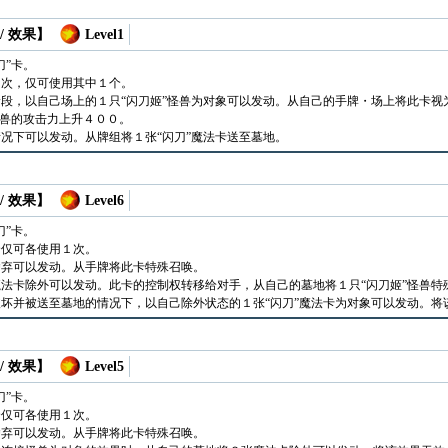
/ 效果】
Level1
刀”卡。
１次，仅可使用其中１个。
段，以自己场上的１只“闪刀姬”怪兽为对象可以发动。从自己的手牌・场上将此卡视
怪兽的攻击力上升４００。
况下可以发动。从牌组将１张“闪刀”魔法卡送至墓地。
/ 效果】
Level6
刀”卡。
合仅可各使用１次。
舍弃可以发动。从手牌将此卡特殊召唤。
法卡除外可以发动。此卡的控制权转移给对手，从自己的墓地将１只“闪刀姬”怪兽特
坏并被送至墓地的情况下，以自己除外状态的１张“闪刀”魔法卡为对象可以发动。将
/ 效果】
Level5
刀”卡。
合仅可各使用１次。
舍弃可以发动。从手牌将此卡特殊召唤。