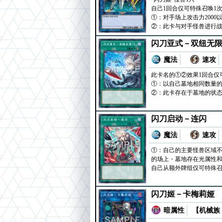
自己1回合仅可特殊召唤1
①：对手场上攻击力2000
②：此卡与对手怪兽进行战
闪刀亚式－双纽无
魔法
速攻
此卡名的①②效果1回合仅
①：以自己墓地相同数量的
②：此卡存在于墓地的状态
闪刀启动－连闪
魔法
速攻
①：自己的主要怪兽区域不
的场上・墓地存在光属性和
自己从额外牌组仅可特殊召
闪刀姬－卡梅莉娅
暗属性
【机械族 