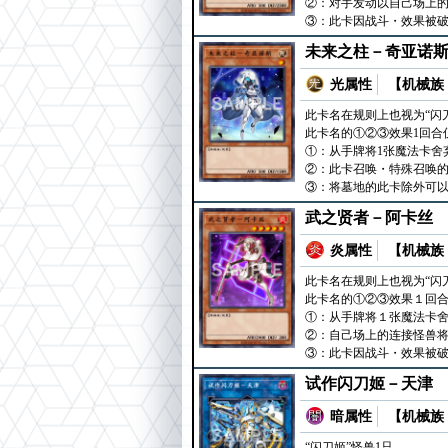
②：对手发动以自己场上
③：此卡因战斗・效果被破
未来之柱－奇亚诺
光属性
【机械族 
此卡名在规则上也视为“闪
此卡名的①②③效果1回合
①：从手牌将1张魔法卡舍
②：此卡召唤・特殊召唤的
③：将墓地的此卡除外可以
武之贤者－阿卡丝
炎属性
【机械族 
此卡名在规则上也视为“闪
此卡名的①②③效果１回
①：从手牌将１张魔法卡
②：自己场上的连接怪兽
③：此卡因战斗・效果被破
试作闪刀姬－天津
暗属性
【机械族 
“闪刀姬”怪兽1只