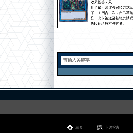
效果怪兽２只
此卡仅可以连接召唤方式从
①：１回合１次，自己墓地
②：此卡被送至墓地的情
阶段还给原本持有者。
主页
卡片检索