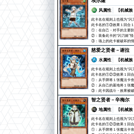
埃尔隆
风属性
【机械族 
此卡名在规则上也视为“闪
此卡名的①③效果１回合
①：在自己・对手的主要阶
②：装备此卡的“闪刀姬”
③：场上的此卡被破坏的情
慈爱之贤者－谢拉
水属性
【机械族 
此卡名在规则上也视为“闪
此卡名的①②③效果１回
①：从手牌将１张魔法卡
②：从自己的墓地将１张魔
③：此卡因战斗・效果被破
智之贤者－辛梅尔
地属性
【机械族 
此卡名在规则上也视为“闪
此卡名的①②③效果１回
①：从手牌将１张魔法卡