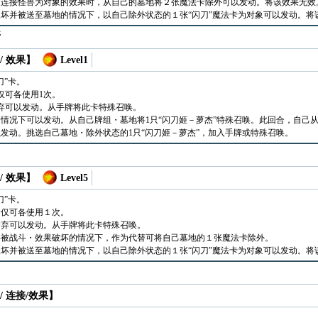
的连接怪兽为对象的效果时，从自己的墓地将２张魔法卡除外可以发动。将该效果无效
坏并被送至墓地的情况下，以自己除外状态的１张“闪刀”魔法卡为对象可以发动。将
斯
/ 效果】
Level1
刀”卡。
仅可各使用1次。
弃可以发动。从手牌将此卡特殊召唤。
情况下可以发动。从自己牌组・墓地将1只“闪刀姬－萝杰”特殊召唤。此回合，自己
发动。挑选自己墓地・除外状态的1只“闪刀姬－萝杰”，加入手牌或特殊召唤。
/ 效果】
Level5
刀”卡。
合仅可各使用１次。
舍弃可以发动。从手牌将此卡特殊召唤。
将被战斗・效果破坏的情况下，作为代替可将自己墓地的１张魔法卡除外。
坏并被送至墓地的情况下，以自己除外状态的１张“闪刀”魔法卡为对象可以发动。将
/ 连接/效果】