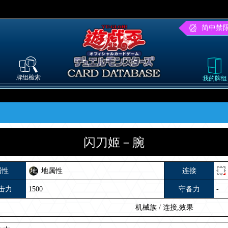
简中禁
牌组检索
我的牌组
闪刀姬－腕
属性
地属性
连接
击力
1500
守备力
-
机械族
/
连接,效果