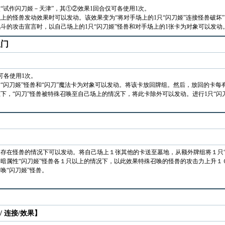
次“试作闪刀姬－天津”，其①②效果1回合仅可各使用1次。
以上的怪兽发动效果时可以发动。该效果变为“将对手场上的1只“闪刀姬”连接怪兽破坏
斗的攻击宣言时，以自己场上的1只“闪刀姬”怪兽和对手场上的1张卡为对象可以发动
限门
可各使用1次。
“闪刀姬”怪兽和“闪刀”魔法卡为对象可以发动。将该卡放回牌组。然后，放回的卡每
下，“闪刀”怪兽被特殊召唤至自己场上的情况下，将此卡除外可以发动。进行1只“闪
存在怪兽的情况下可以发动。将自己场上１张其他的卡送至墓地，从额外牌组将１只“
暗属性“闪刀姬”怪兽各１只以上的情况下，以此效果特殊召唤的怪兽的攻击力上升１
唤“闪刀姬”怪兽。
/ 连接/效果】