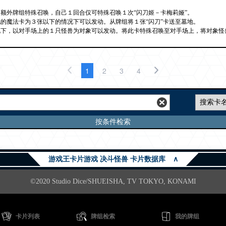
额外牌组特殊召唤，自己１回合仅可特殊召唤１次“闪刀姬－卡梅莉娅”。
的魔法卡为３张以下的情况下可以发动。从牌组将１张“闪刀”卡送至墓地。
况下，以对手场上的１只怪兽为对象可以发动。将此卡特殊召唤至对手场上，将对象怪
1
2
3
4
按条件检索
游戏王卡片游戏 决斗怪兽 卡片数据库
∧
©2020 Studio Dice/SHUEISHA, TV TOKYO, KONAMI
卡片列表
牌组检索
我的牌组