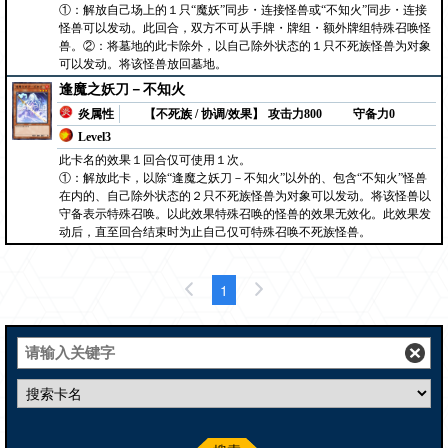
①：解放自己场上的１只“魔妖”同步・连接怪兽或“不知火”同步・连接
怪兽可以发动。此回合，双方不可从手牌・牌组・额外牌组特殊召唤怪
兽。②：将墓地的此卡除外，以自己除外状态的１只不死族怪兽为对象
可以发动。将该怪兽放回墓地。
逢魔之妖刀－不知火
炎属性
【不死族 / 协调/效果】
攻击力800
守备力0
Level3
此卡名的效果１回合仅可使用１次。
①：解放此卡，以除“逢魔之妖刀－不知火”以外的、包含“不知火”怪兽
在内的、自己除外状态的２只不死族怪兽为对象可以发动。将该怪兽以
守备表示特殊召唤。以此效果特殊召唤的怪兽的效果无效化。此效果发
动后，直至回合结束时为止自己仅可特殊召唤不死族怪兽。
1