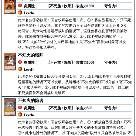
炎属性
【不死族 / 效果】
攻击力1800
守备力0
Level4
此卡名的①②效果１回合仅可各使用１次。①：将自己墓地的１只不死
族怪兽除外可以发动。此卡的攻击力直至回合结束时为止上升６００，
此回合，此卡与怪兽进行战斗的情况下，该怪兽将在伤害计算后被除
外。此效果在对手回合中也可以发动。②：此卡被除外的情况下，
以“不知火的武士”以外的自己墓地的１只“不知火”怪兽为对象可以发
动。将该怪兽加入手牌。
不知火的锻师
炎属性
【不死族 / 效果】
攻击力1000
守备力0
Level4
此卡名的①效果１回合仅可使用１次。①：场上的此卡作为同步素材被
送至墓地的情况下可以发动。从牌组将“不知火的锻师”以外的１张“不知
火”卡加入手牌。②：此卡被除外的情况下可以发动。此回合，自己的
不死族怪兽不会因战斗被破坏。
不知火的隐者
炎属性
【不死族 / 效果】
攻击力500
守备力0
Level4
此卡名的①②效果１回合仅可各使用１次。①：解放自己场上的１只不
死族怪兽可以发动。从牌组将１只守备力０的不死族协调特殊召唤。
②：此卡被除外的情况下，以“不知火的隐者”以外１只自己被除外的“不