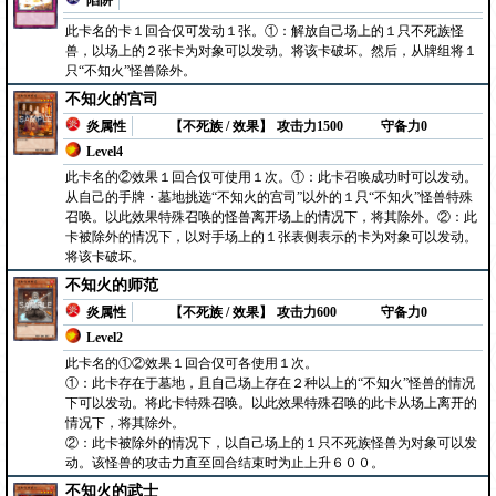
陷阱
此卡名的卡１回合仅可发动１张。①：解放自己场上的１只不死族怪
兽，以场上的２张卡为对象可以发动。将该卡破坏。然后，从牌组将１
只“不知火”怪兽除外。
不知火的宫司
炎属性
【不死族 / 效果】
攻击力1500
守备力0
Level4
此卡名的②效果１回合仅可使用１次。①：此卡召唤成功时可以发动。
从自己的手牌・墓地挑选“不知火的宫司”以外的１只“不知火”怪兽特殊
召唤。以此效果特殊召唤的怪兽离开场上的情况下，将其除外。②：此
卡被除外的情况下，以对手场上的１张表侧表示的卡为对象可以发动。
将该卡破坏。
不知火的师范
炎属性
【不死族 / 效果】
攻击力600
守备力0
Level2
此卡名的①②效果１回合仅可各使用１次。
①：此卡存在于墓地，且自己场上存在２种以上的“不知火”怪兽的情况
下可以发动。将此卡特殊召唤。以此效果特殊召唤的此卡从场上离开的
情况下，将其除外。
②：此卡被除外的情况下，以自己场上的１只不死族怪兽为对象可以发
动。该怪兽的攻击力直至回合结束时为止上升６００。
不知火的武士