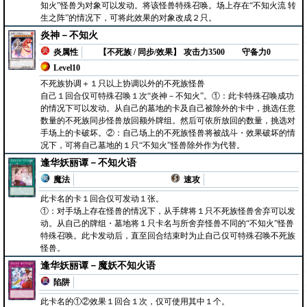
知火”怪兽为对象可以发动。将该怪兽特殊召唤。场上存在“不知火流 转
生之阵”的情况下，可将此效果的对象改成２只。
炎神－不知火
炎属性
【不死族 / 同步/效果】
攻击力3500
守备力0
Level10
不死族协调＋１只以上协调以外的不死族怪兽
自己１回合仅可特殊召唤１次“炎神－不知火”。①：此卡特殊召唤成功
的情况下可以发动。从自己的墓地的卡及自己被除外的卡中，挑选任意
数量的不死族同步怪兽放回额外牌组。然后可依所放回的数量，挑选对
手场上的卡破坏。②：自己场上的不死族怪兽将被战斗・效果破坏的情
况下，可将自己墓地的１只“不知火”怪兽除外作为代替。
逢华妖丽谭－不知火语
魔法
速攻
此卡名的卡１回合仅可发动１张。
①：对手场上存在怪兽的情况下，从手牌将１只不死族怪兽舍弃可以发
动。从自己的牌组・墓地将１只卡名与所舍弃怪兽不同的“不知火”怪兽
特殊召唤。此卡发动后，直至回合结束时为止自己仅可特殊召唤不死族
怪兽。
逢华妖丽谭－魔妖不知火语
陷阱
此卡名的①②效果１回合１次，仅可使用其中１个。