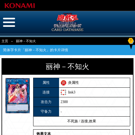
?
主页
»
丽神－不知火
简体字卡片「丽神－不知火」的卡片详情
丽神－不知火
属性
炎属性
连接
link3
攻击力
2300
守备力
-
不死族
/
连接,效果
效果文本