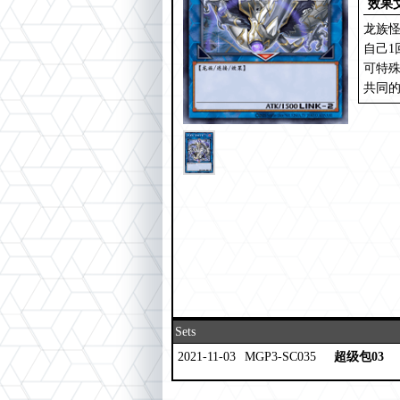
效果
龙族怪
自己1
可特
共同
Sets
2021-11-03
MGP3-SC035
超级包03