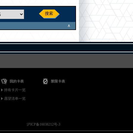
搜索
∧
我的卡表
禁限卡表
持有卡片一览
愿望清单一览
沪ICP备16038212号-3