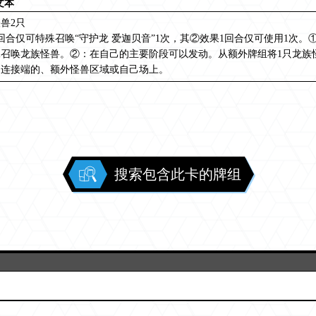
文本
兽2只
回合仅可特殊召唤“守护龙 爱迦贝音”1次，其②效果1回合仅可使用1次
殊召唤龙族怪兽。②：在自己的主要阶段可以发动。从额外牌组将1只龙族
的连接端的、额外怪兽区域或自己场上。
搜索包含此卡的牌组