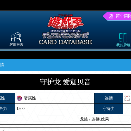
简中禁
牌组检索
我的牌组
详情
守护龙 爱迦贝音
属性
暗属性
连接
击力
1500
守备力
-
龙族
/
连接,效果