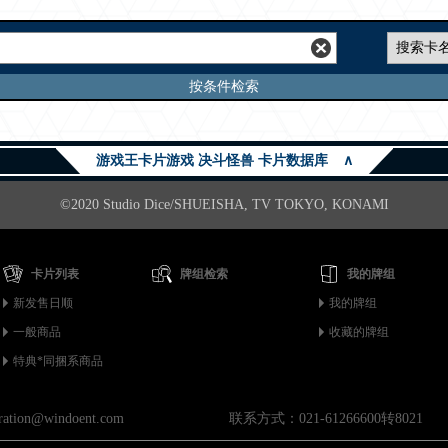
按条件检索
游戏王卡片游戏 决斗怪兽 卡片数据库
∧
©2020 Studio Dice/SHUEISHA, TV TOKYO, KONAMI
卡片列表
牌组检索
我的牌组
新发售日顺
我的牌组
一般商品
收藏的牌组
特典*同捆系商品
on@windoent.com
联系方式：021-61266600转8021