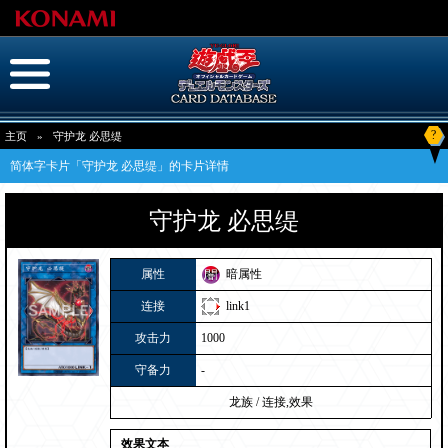
?
主页
»
守护龙 必思缇
简体字卡片「守护龙 必思缇」的卡片详情
守护龙 必思缇
属性
暗属性
连接
link1
攻击力
1000
守备力
-
龙族
/
连接,效果
效果文本